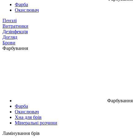
Фарба
Окислювач
Пензлі
Витратники
Дезінфекція
Догляд
Брови
Фарбування
Фарбування
Фарба
Окислювач
Хна для брів
Мінеральні розчини
Ламінування брів