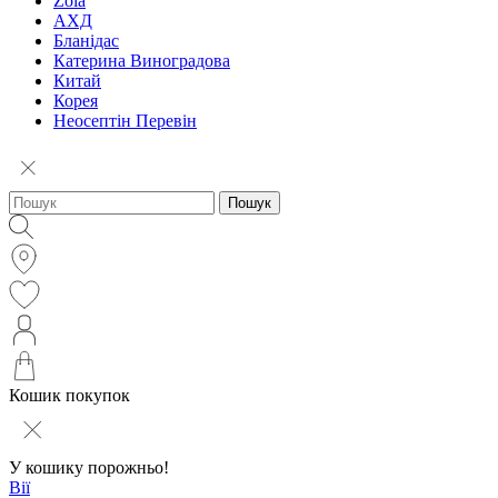
Zola
АХД
Бланідас
Катерина Виноградова
Китай
Корея
Неосептін Перевін
Пошук
Кошик покупок
У кошику порожньо!
Вії