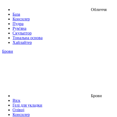
Обличчя
База
Консилер
Пудра
Рум'яна
Скульптор
Тональна основа
Хайлайтер
Брови
Брови
Віск
Гелі для укладки
Олівці
Консилер