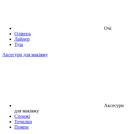
Очі
Олівець
Лайнер
Туш
Аксесури для макіяжу
Аксесури
для макіяжу
Спонжі
Точилки
Помпи