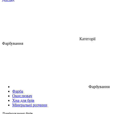
Категорії
Фарбування
Фарбування
Фарба
Окислювач
Хна для брів
Мінеральні розчини
Ламінування брів