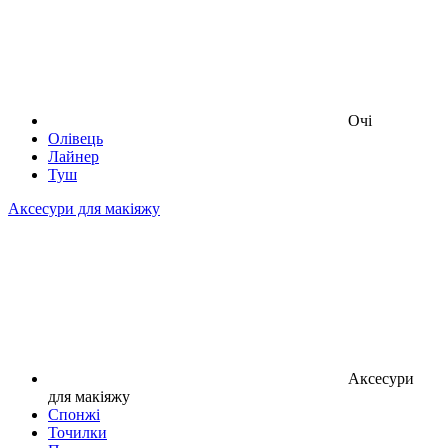
Очі
Олівець
Лайнер
Туш
Аксесури для макіяжу
Аксесури
для макіяжу
Спонжі
Точилки