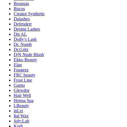
Bronsun
Bucos
Creator Synthetic
Dalashes
Defenderr
Desing Lashes
Dis AL
Dolly’s Lash
Dr. Numb
Dr.Gritz
D|N Nude Blush
Ekko Beauty
Elan
Fougera
FRC beauty
Frost Line
Garno
Glewdor
Hair Well
Henna Spa
I-Beauty
inLei
Ital Wax
Joly:Lab
Kodi