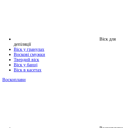
Віск для
депіляції
Віск у гранулах
Воскові смужки
Твердий віск
Віск у банці
Віск в касетах
Воскоплави