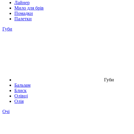
Лайнер
Мило для брів
Помадки
Палетки
Губи
Губи
Бальзам
Блиск
Олівці
Олія
Очі