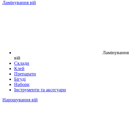
Ламінування вій
Ламінування
вій
Склади
Клей
Препарати
Бігуді
Набори
Інструменти та аксесуари
Нарощування вій