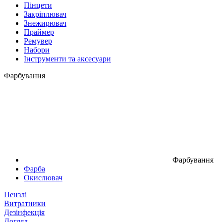
Пінцети
Закріплювач
Знежирювач
Праймер
Ремувер
Набори
Інструменти та аксесуари
Фарбування
Фарбування
Фарба
Окислювач
Пензлі
Витратники
Дезінфекція
Догляд