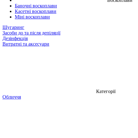
Воскоплави
Баночні воскоплави
Касетні воскоплави
Міні воскоплави
Шугаринг
Засоби до та після депіляції
Дезінфекція
Витратні та аксесуари
Категорії
Обличчя