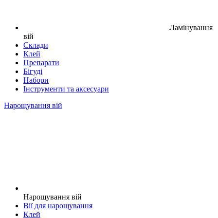
Ламінування
вій
Склади
Клей
Препарати
Бігуді
Набори
Інструменти та аксесуари
Нарощування вій
Нарощування вій
Вії для нарощування
Клей