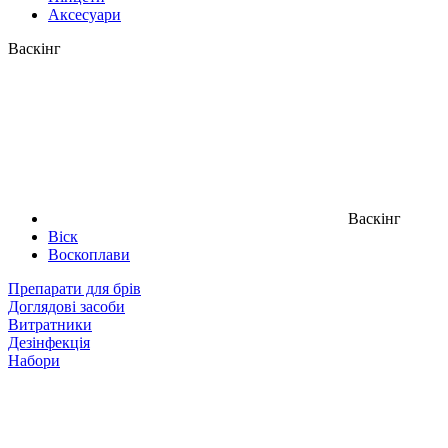
Аксесуари
Васкінг
Васкінг
Віск
Воскоплави
Препарати для брів
Доглядові засоби
Витратники
Дезінфекція
Набори