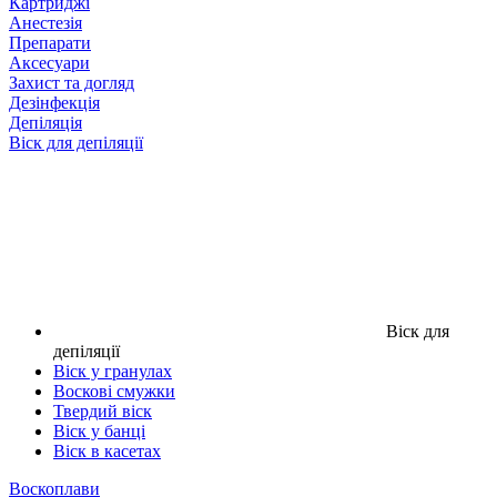
Картриджі
Анестезія
Препарати
Аксесуари
Захист та догляд
Дезінфекція
Депіляція
Віск для депіляції
Віск для
депіляції
Віск у гранулах
Воскові смужки
Твердий віск
Віск у банці
Віск в касетах
Воскоплави