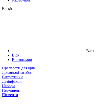
Аксесуари
Васкінг
Васкінг
Віск
Воскоплави
Препарати для брів
Доглядові засоби
Витратники
Дезінфекція
Набори
Перманент
Пігменти