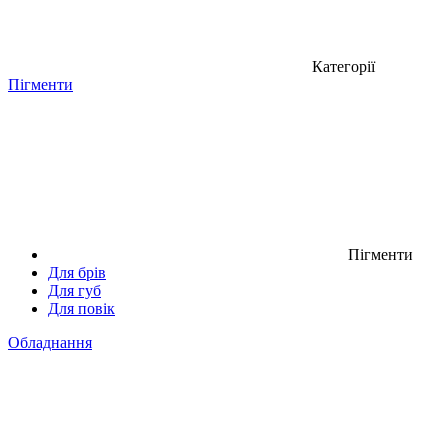
Категорії
Пігменти
Пігменти
Для брів
Для губ
Для повік
Обладнання