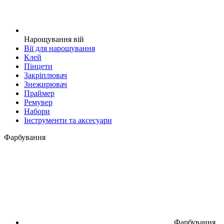
Нарощування вій
Вії для нарощування
Клей
Пінцети
Закріплювач
Знежирювач
Праймер
Ремувер
Набори
Інструменти та аксесуари
Фарбування
Фарбування