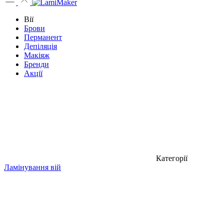
Вії
Брови
Перманент
Депіляція
Макіяж
Бренди
Акції
Категорії
Ламінування вій