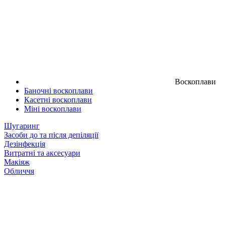
Воскоплави
Баночні воскоплави
Касетні воскоплави
Міні воскоплави
Шугаринг
Засоби до та після депіляції
Дезінфекція
Витратні та аксесуари
Макіяж
Обличчя