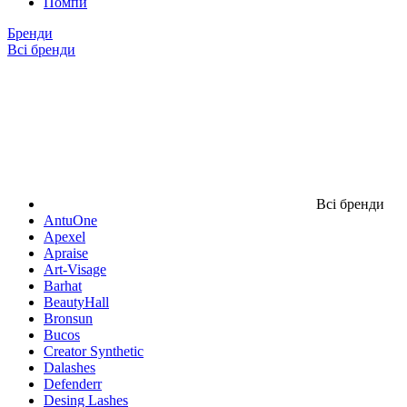
Помпи
Бренди
Всі бренди
Всі бренди
AntuOne
Apexel
Apraise
Art-Visage
Barhat
BeautyHall
Bronsun
Bucos
Creator Synthetic
Dalashes
Defenderr
Desing Lashes