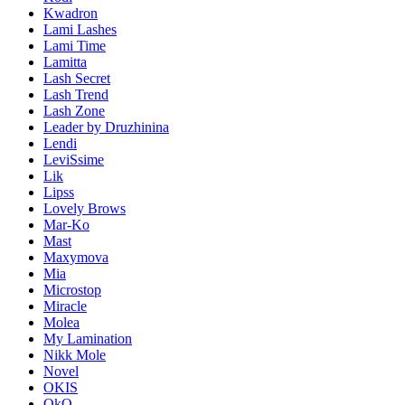
Kwadron
Lami Lashes
Lami Time
Lamitta
Lash Secret
Lash Trend
Lash Zone
Leader by Druzhinina
Lendi
LeviSsime
Lik
Lipss
Lovely Brows
Mar-Ko
Mast
Maxymova
Mia
Microstop
Miracle
Molea
My Lamination
Nikk Mole
Novel
OKIS
OkO