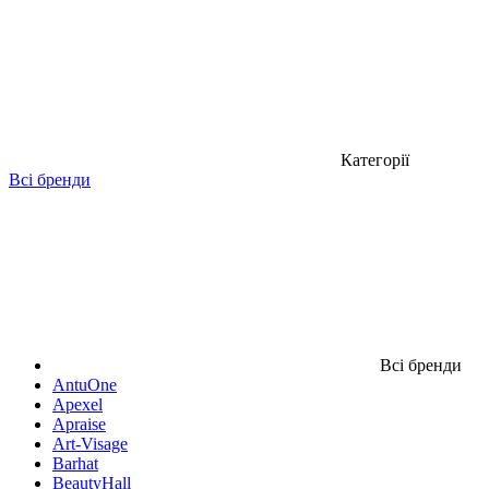
Категорії
Всі бренди
Всі бренди
AntuOne
Apexel
Apraise
Art-Visage
Barhat
BeautyHall