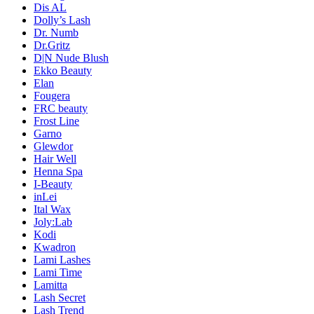
Dis AL
Dolly’s Lash
Dr. Numb
Dr.Gritz
D|N Nude Blush
Ekko Beauty
Elan
Fougera
FRC beauty
Frost Line
Garno
Glewdor
Hair Well
Henna Spa
I-Beauty
inLei
Ital Wax
Joly:Lab
Kodi
Kwadron
Lami Lashes
Lami Time
Lamitta
Lash Secret
Lash Trend