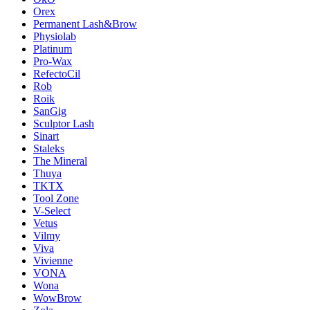
Orex
Permanent Lash&Brow
Physiolab
Platinum
Pro-Wax
RefectoCil
Rob
Roik
SanGig
Sculptor Lash
Sinart
Staleks
The Mineral
Thuya
TKTX
Tool Zone
V-Select
Vetus
Vilmy
Viva
Vivienne
VONA
Wona
WowBrow