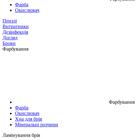
Фарба
Окислювач
Пензлі
Витратники
Дезінфекція
Догляд
Брови
Фарбування
Фарбування
Фарба
Окислювач
Хна для брів
Мінеральні розчини
Ламінування брів