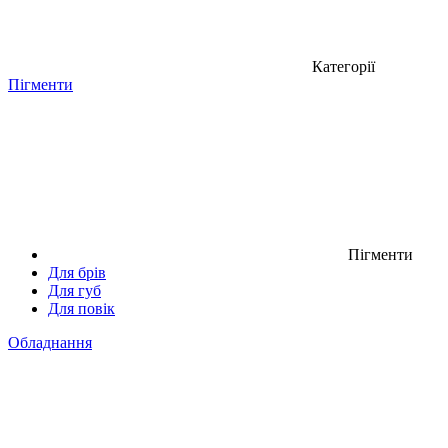
Категорії
Пігменти
Пігменти
Для брів
Для губ
Для повік
Обладнання