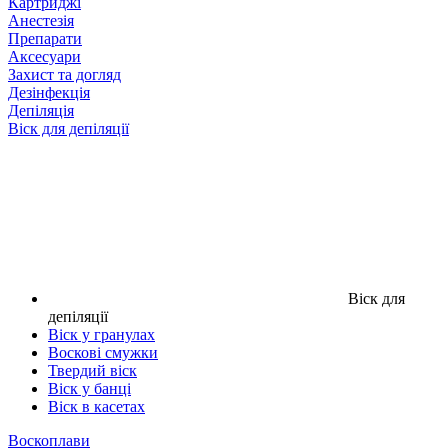
Картриджі
Анестезія
Препарати
Аксесуари
Захист та догляд
Дезінфекція
Депіляція
Віск для депіляції
Віск для
депіляції
Віск у гранулах
Воскові смужки
Твердий віск
Віск у банці
Віск в касетах
Воскоплави