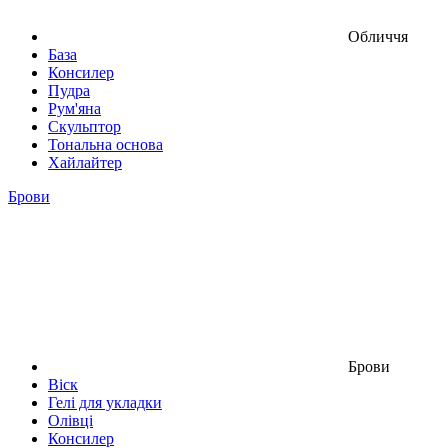
Обличчя
База
Консилер
Пудра
Рум'яна
Скульптор
Тональна основа
Хайлайтер
Брови
Брови
Віск
Гелі для укладки
Олівці
Консилер