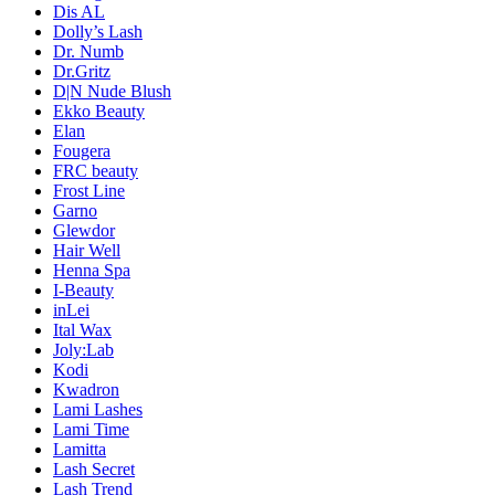
Dis AL
Dolly’s Lash
Dr. Numb
Dr.Gritz
D|N Nude Blush
Ekko Beauty
Elan
Fougera
FRC beauty
Frost Line
Garno
Glewdor
Hair Well
Henna Spa
I-Beauty
inLei
Ital Wax
Joly:Lab
Kodi
Kwadron
Lami Lashes
Lami Time
Lamitta
Lash Secret
Lash Trend