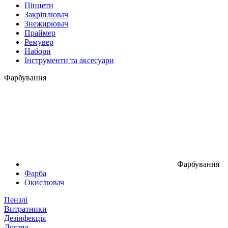
Пінцети
Закріплювач
Знежирювач
Праймер
Ремувер
Набори
Інструменти та аксесуари
Фарбування
Фарбування
Фарба
Окислювач
Пензлі
Витратники
Дезінфекція
Догляд