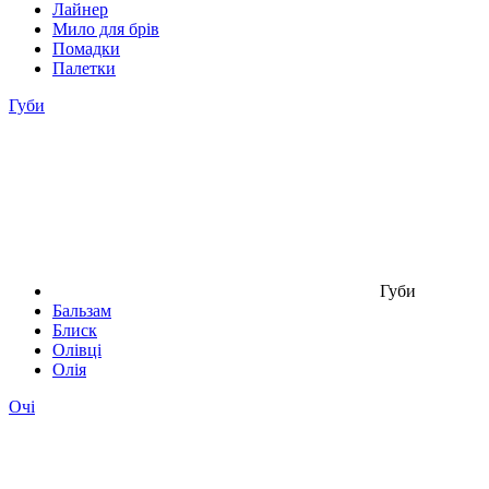
Лайнер
Мило для брів
Помадки
Палетки
Губи
Губи
Бальзам
Блиск
Олівці
Олія
Очі