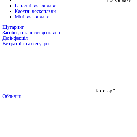
Воскоплави
Баночні воскоплави
Касетні воскоплави
Міні воскоплави
Шугаринг
Засоби до та після депіляції
Дезінфекція
Витратні та аксесуари
Категорії
Обличчя