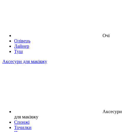
Очі
Олівець
Лайнер
Туш
Аксесури для макіяжу
Аксесури
для макіяжу
Спонжі
Точилки