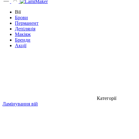
Вії
Брови
Перманент
Депіляція
Макіяж
Бренди
Акції
Категорії
Ламінування вій