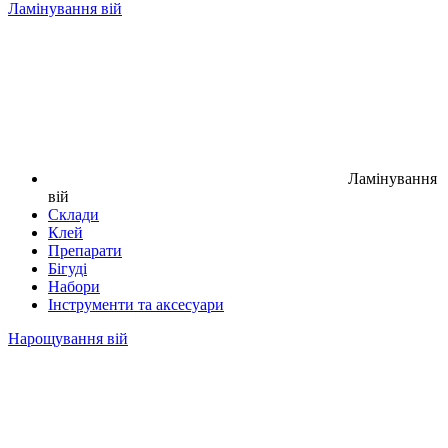
Ламінування вій
Ламінування
вій
Склади
Клей
Препарати
Бігуді
Набори
Інструменти та аксесуари
Нарощування вій