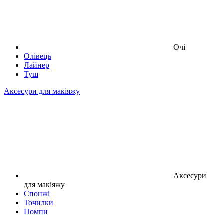
Очі
Олівець
Лайнер
Туш
Аксесури для макіяжу
Аксесури
для макіяжу
Спонжі
Точилки
Помпи