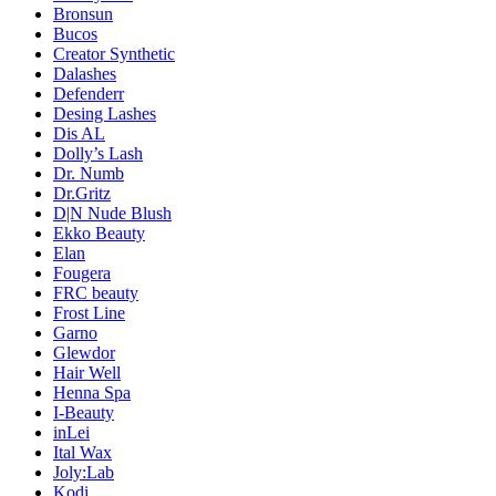
Bronsun
Bucos
Creator Synthetic
Dalashes
Defenderr
Desing Lashes
Dis AL
Dolly’s Lash
Dr. Numb
Dr.Gritz
D|N Nude Blush
Ekko Beauty
Elan
Fougera
FRC beauty
Frost Line
Garno
Glewdor
Hair Well
Henna Spa
I-Beauty
inLei
Ital Wax
Joly:Lab
Kodi