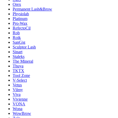
Orex
Permanent Lash&Brow
Physiolab
Platinum
Pro-Wax
RefectoCil
Rob
Roik
SanGig
Sculptor Lash
Sinart
Staleks
The Mineral
Thuya
TKTX
Tool Zone
V-Select
Vetus
Vilmy
Viva
Vivienne
VONA
Wona
WowBrow