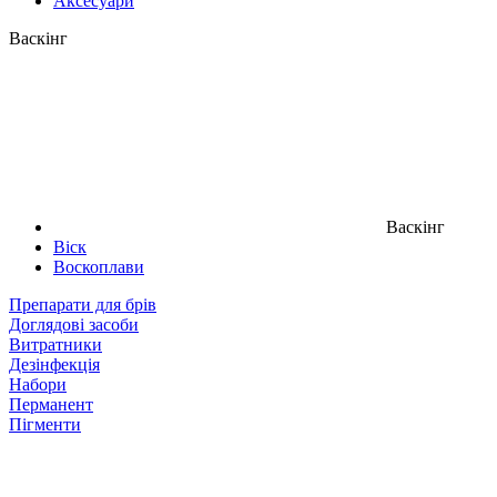
Аксесуари
Васкінг
Васкінг
Віск
Воскоплави
Препарати для брів
Доглядові засоби
Витратники
Дезінфекція
Набори
Перманент
Пігменти