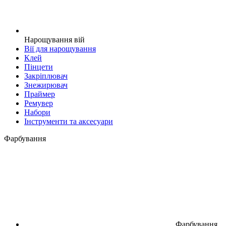
Нарощування вій
Вії для нарощування
Клей
Пінцети
Закріплювач
Знежирювач
Праймер
Ремувер
Набори
Інструменти та аксесуари
Фарбування
Фарбування