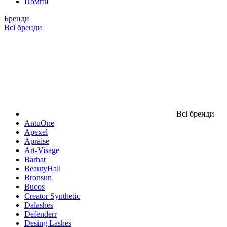
Помпи
Бренди
Всі бренди
Всі бренди
AntuOne
Apexel
Apraise
Art-Visage
Barhat
BeautyHall
Bronsun
Bucos
Creator Synthetic
Dalashes
Defenderr
Desing Lashes