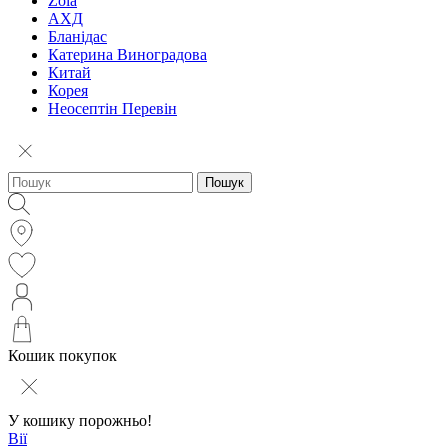
Zola
АХД
Бланідас
Катерина Виноградова
Китай
Корея
Неосептін Перевін
Пошук
Кошик покупок
У кошику порожньо!
Вії