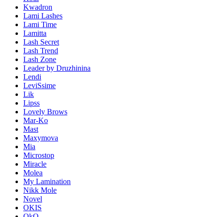
Kwadron
Lami Lashes
Lami Time
Lamitta
Lash Secret
Lash Trend
Lash Zone
Leader by Druzhinina
Lendi
LeviSsime
Lik
Lipss
Lovely Brows
Mar-Ko
Mast
Maxymova
Mia
Microstop
Miracle
Molea
My Lamination
Nikk Mole
Novel
OKIS
OkO