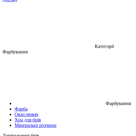
Категорії
Фарбування
Фарбування
Фарба
Окислювач
Хна для брів
Мінеральні розчини
Ламінування брів