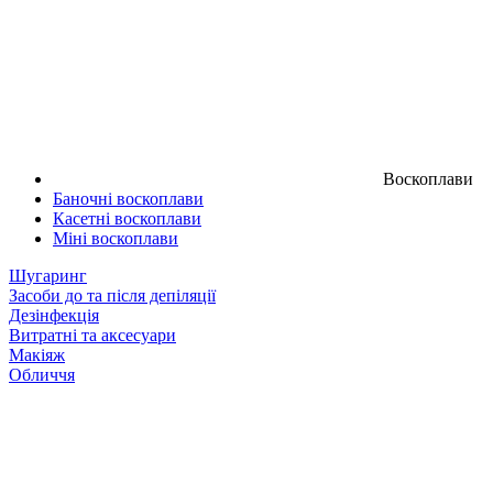
Воскоплави
Баночні воскоплави
Касетні воскоплави
Міні воскоплави
Шугаринг
Засоби до та після депіляції
Дезінфекція
Витратні та аксесуари
Макіяж
Обличчя