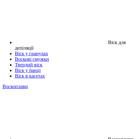
Віск для
депіляції
Віск у гранулах
Воскові смужки
Твердий віск
Віск у банці
Віск в касетах
Воскоплави