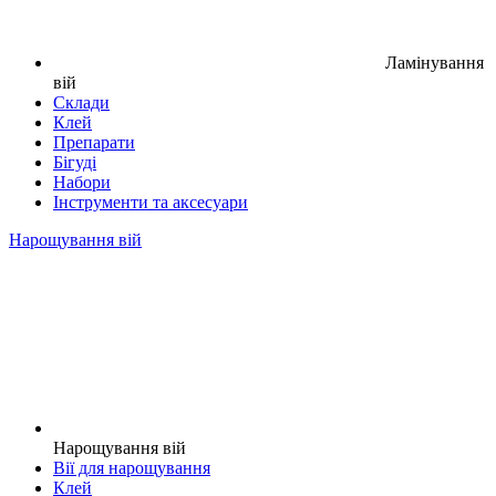
Ламінування
вій
Склади
Клей
Препарати
Бігуді
Набори
Інструменти та аксесуари
Нарощування вій
Нарощування вій
Вії для нарощування
Клей