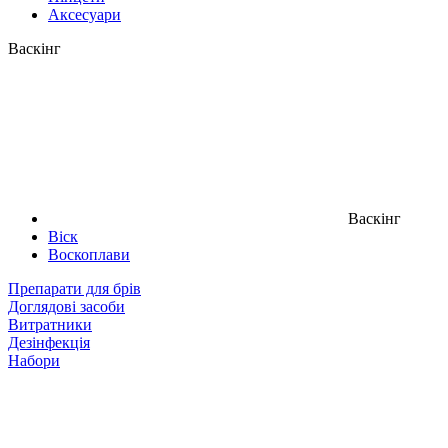
Аксесуари
Васкінг
Васкінг
Віск
Воскоплави
Препарати для брів
Доглядові засоби
Витратники
Дезінфекція
Набори