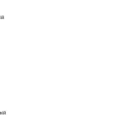
ій
вій