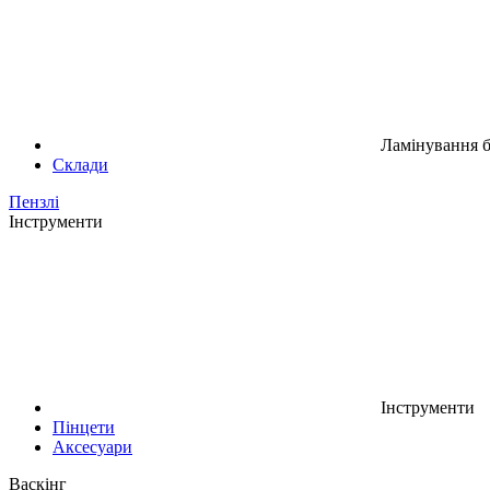
Ламінування б
Склади
Пензлі
Інструменти
Інструменти
Пінцети
Аксесуари
Васкінг