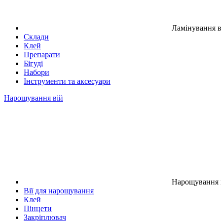
Ламінування в
Склади
Клей
Препарати
Бігуді
Набори
Інструменти та аксесуари
Нарощування вій
Нарощування 
Вії для нарощування
Клей
Пінцети
Закріплювач