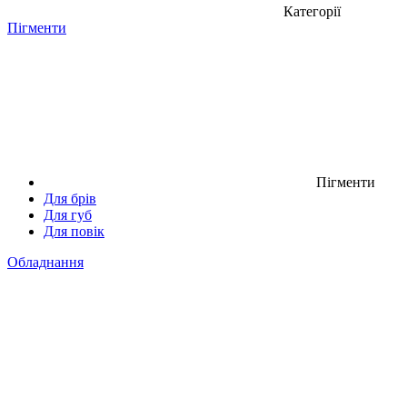
Категорії
Пігменти
Пігменти
Для брів
Для губ
Для повік
Обладнання