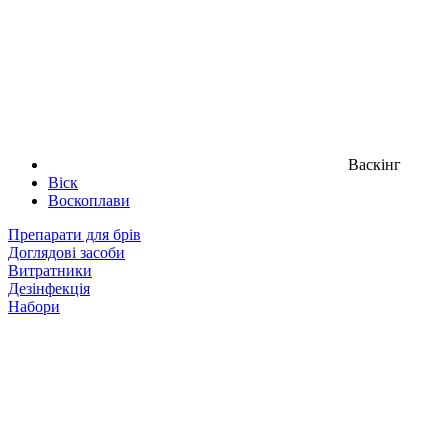
Васкінг
Віск
Воскоплави
Препарати для брів
Доглядові засоби
Витратники
Дезінфекція
Набори