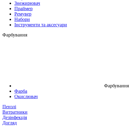
Знежирювач
Праймер
Ремувер
Набори
Інструменти та аксесуари
Фарбування
Фарбування
Фарба
Окислювач
Пензлі
Витратники
Дезінфекція
Догляд