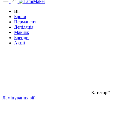
Вії
Брови
Перманент
Депіляція
Макіяж
Бренди
Акції
Категорії
Ламінування вій