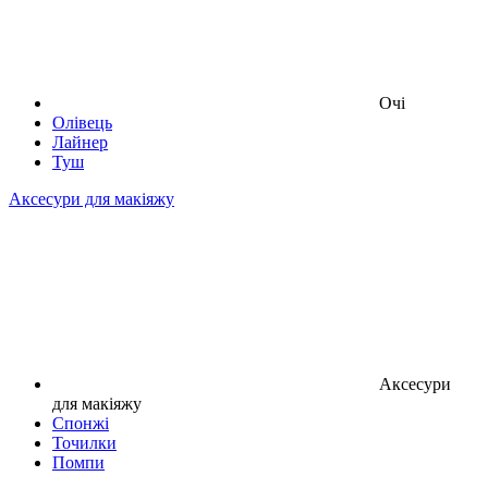
Очі
Олівець
Лайнер
Туш
Аксесури для макіяжу
Аксесури
для макіяжу
Спонжі
Точилки
Помпи