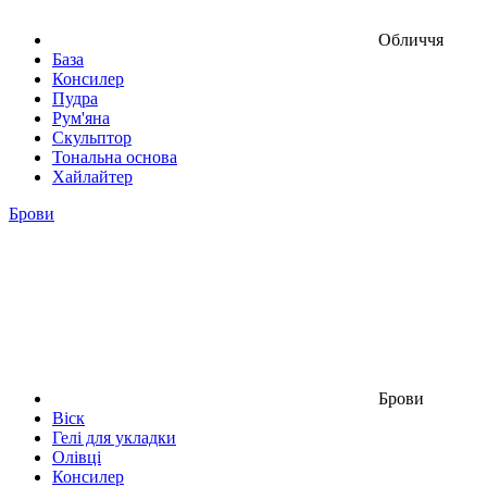
Обличчя
База
Консилер
Пудра
Рум'яна
Скульптор
Тональна основа
Хайлайтер
Брови
Брови
Віск
Гелі для укладки
Олівці
Консилер