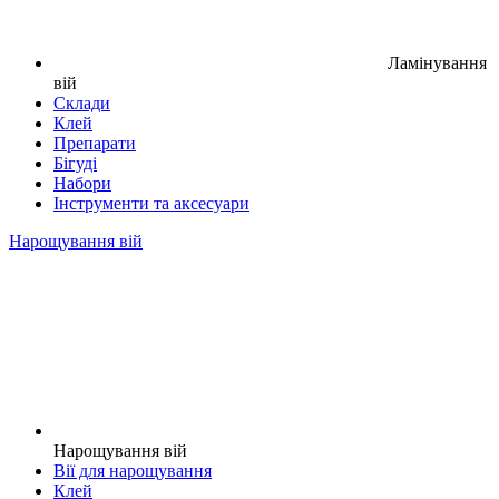
Ламінування
вій
Склади
Клей
Препарати
Бігуді
Набори
Інструменти та аксесуари
Нарощування вій
Нарощування вій
Вії для нарощування
Клей