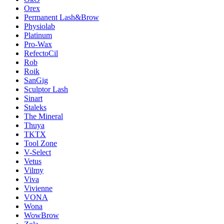
Orex
Permanent Lash&Brow
Physiolab
Platinum
Pro-Wax
RefectoCil
Rob
Roik
SanGig
Sculptor Lash
Sinart
Staleks
The Mineral
Thuya
TKTX
Tool Zone
V-Select
Vetus
Vilmy
Viva
Vivienne
VONA
Wona
WowBrow