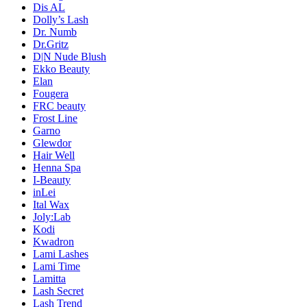
Dis AL
Dolly’s Lash
Dr. Numb
Dr.Gritz
D|N Nude Blush
Ekko Beauty
Elan
Fougera
FRC beauty
Frost Line
Garno
Glewdor
Hair Well
Henna Spa
I-Beauty
inLei
Ital Wax
Joly:Lab
Kodi
Kwadron
Lami Lashes
Lami Time
Lamitta
Lash Secret
Lash Trend