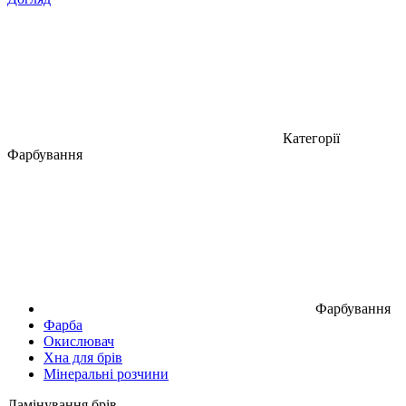
Категорії
Фарбування
Фарбування
Фарба
Окислювач
Хна для брів
Мінеральні розчини
Ламінування брів