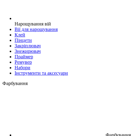
Нарощування вій
Вії для нарощування
Клей
Пінцети
Закріплювач
Знежирювач
Праймер
Ремувер
Набори
Інструменти та аксесуари
Фарбування
Фарбування