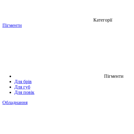
Категорії
Пігменти
Пігменти
Для брів
Для губ
Для повік
Обладнання