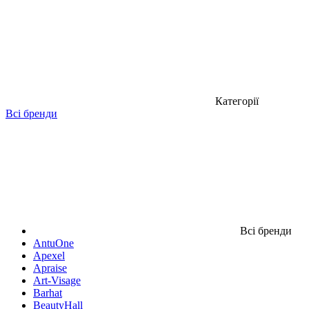
Категорії
Всі бренди
Всі бренди
AntuOne
Apexel
Apraise
Art-Visage
Barhat
BeautyHall