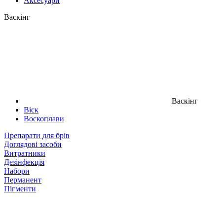
Аксесуари
Васкінг
Васкінг
Віск
Воскоплави
Препарати для брів
Доглядові засоби
Витратники
Дезінфекція
Набори
Перманент
Пігменти