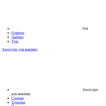
Очі
Олівець
Лайнер
Туш
Аксесури для макіяжу
Аксесури
для макіяжу
Спонжі
Точилки