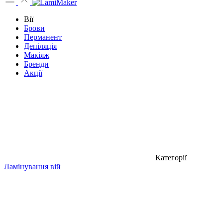
Вії
Брови
Перманент
Депіляція
Макіяж
Бренди
Акції
Категорії
Ламінування вій