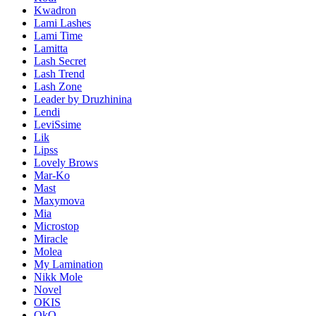
Kwadron
Lami Lashes
Lami Time
Lamitta
Lash Secret
Lash Trend
Lash Zone
Leader by Druzhinina
Lendi
LeviSsime
Lik
Lipss
Lovely Brows
Mar-Ko
Mast
Maxymova
Mia
Microstop
Miracle
Molea
My Lamination
Nikk Mole
Novel
OKIS
OkO