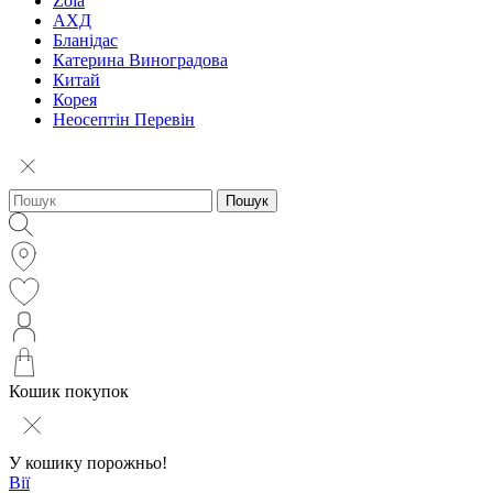
Zola
АХД
Бланідас
Катерина Виноградова
Китай
Корея
Неосептін Перевін
Пошук
Кошик покупок
У кошику порожньо!
Вії