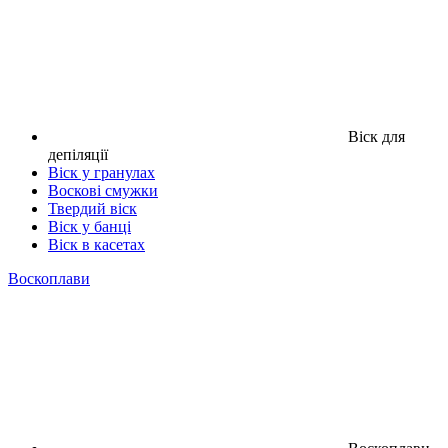
Віск для
депіляції
Віск у гранулах
Воскові смужки
Твердий віск
Віск у банці
Віск в касетах
Воскоплави