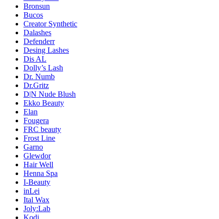
Bronsun
Bucos
Creator Synthetic
Dalashes
Defenderr
Desing Lashes
Dis AL
Dolly’s Lash
Dr. Numb
Dr.Gritz
D|N Nude Blush
Ekko Beauty
Elan
Fougera
FRC beauty
Frost Line
Garno
Glewdor
Hair Well
Henna Spa
I-Beauty
inLei
Ital Wax
Joly:Lab
Kodi