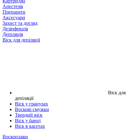
Картриджі
Анестезія
Препарати
Аксесуари
Захист та догляд
Дезінфекція
Депіляція
Віск для депіляції
Віск для
депіляції
Віск у гранулах
Воскові смужки
Твердий віск
Віск у банці
Віск в касетах
Воскоплави