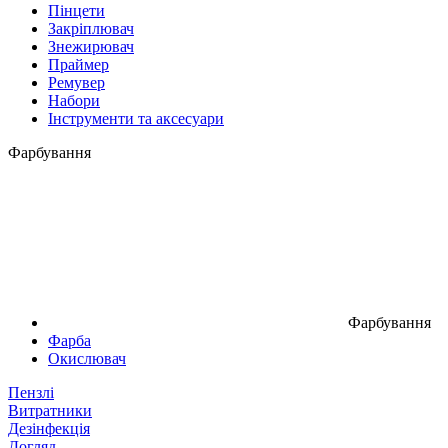
Пінцети
Закріплювач
Знежирювач
Праймер
Ремувер
Набори
Інструменти та аксесуари
Фарбування
Фарбування
Фарба
Окислювач
Пензлі
Витратники
Дезінфекція
Догляд