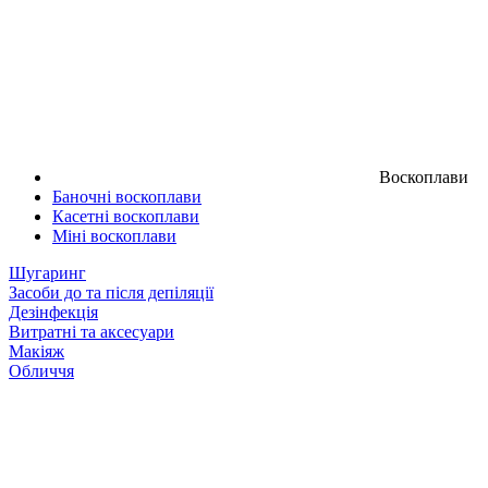
Воскоплави
Баночні воскоплави
Касетні воскоплави
Міні воскоплави
Шугаринг
Засоби до та після депіляції
Дезінфекція
Витратні та аксесуари
Макіяж
Обличчя