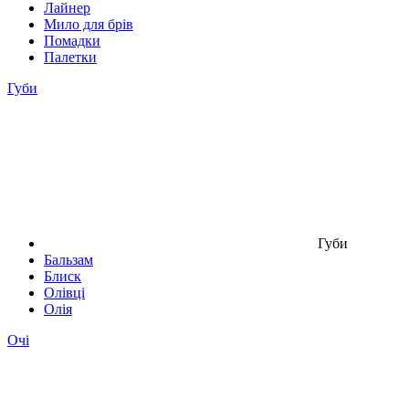
Лайнер
Мило для брів
Помадки
Палетки
Губи
Губи
Бальзам
Блиск
Олівці
Олія
Очі