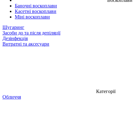
Воскоплави
Баночні воскоплави
Касетні воскоплави
Міні воскоплави
Шугаринг
Засоби до та після депіляції
Дезінфекція
Витратні та аксесуари
Категорії
Обличчя