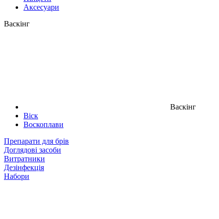
Аксесуари
Васкінг
Васкінг
Віск
Воскоплави
Препарати для брів
Доглядові засоби
Витратники
Дезінфекція
Набори