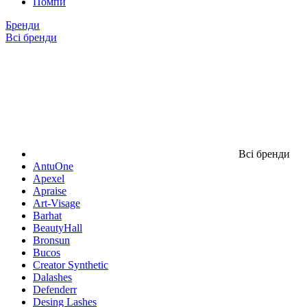
Помпи
Бренди
Всі бренди
Всі бренди
AntuOne
Apexel
Apraise
Art-Visage
Barhat
BeautyHall
Bronsun
Bucos
Creator Synthetic
Dalashes
Defenderr
Desing Lashes