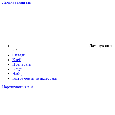
Ламінування вій
Ламінування
вій
Склади
Клей
Препарати
Бігуді
Набори
Інструменти та аксесуари
Нарощування вій