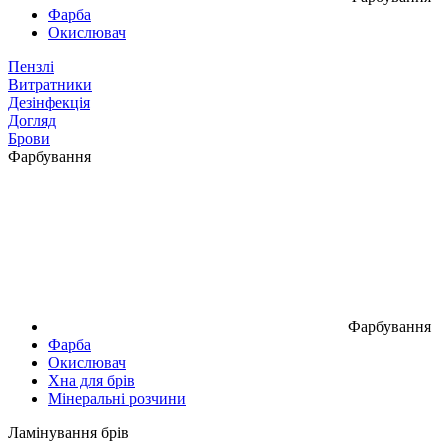
Фарба
Окислювач
Пензлі
Витратники
Дезінфекція
Догляд
Брови
Фарбування
Фарбування
Фарба
Окислювач
Хна для брів
Мінеральні розчини
Ламінування брів