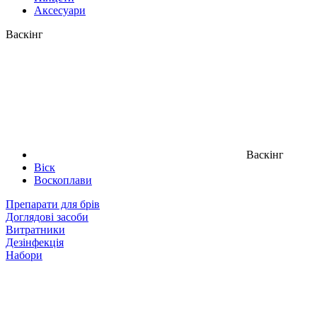
Аксесуари
Васкінг
Васкінг
Віск
Воскоплави
Препарати для брів
Доглядові засоби
Витратники
Дезінфекція
Набори