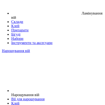
Ламінування
вій
Склади
Клей
Препарати
Бігуді
Набори
Інструменти та аксесуари
Нарощування вій
Нарощування вій
Вії для нарощування
Клей