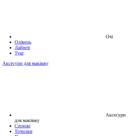
Очі
Олівець
Лайнер
Туш
Аксесури для макіяжу
Аксесури
для макіяжу
Спонжі
Точилки