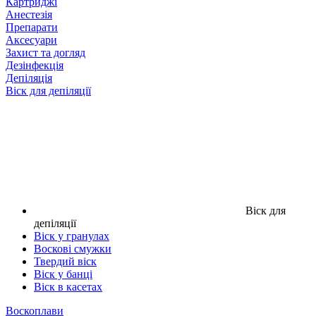
Картриджі
Анестезія
Препарати
Аксесуари
Захист та догляд
Дезінфекція
Депіляція
Віск для депіляції
Віск для
депіляції
Віск у гранулах
Воскові смужки
Твердий віск
Віск у банці
Віск в касетах
Воскоплави