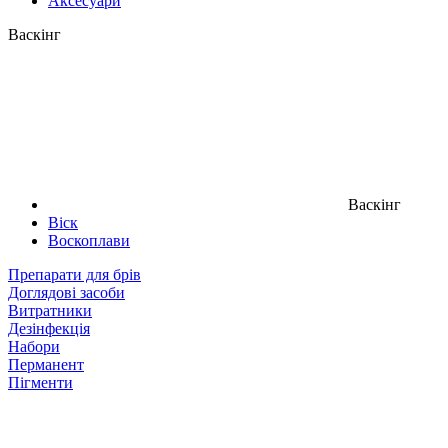
Аксесуари
Васкінг
Васкінг
Віск
Воскоплави
Препарати для брів
Доглядові засоби
Витратники
Дезінфекція
Набори
Перманент
Пігменти