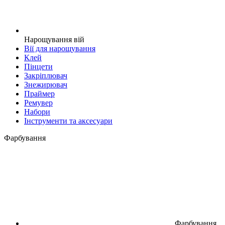
Нарощування вій
Вії для нарощування
Клей
Пінцети
Закріплювач
Знежирювач
Праймер
Ремувер
Набори
Інструменти та аксесуари
Фарбування
Фарбування