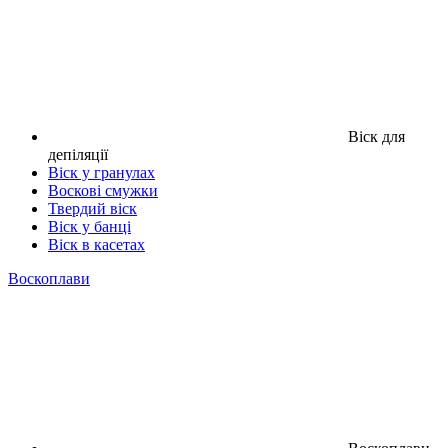
Віск для
депіляції
Віск у гранулах
Воскові смужки
Твердий віск
Віск у банці
Віск в касетах
Воскоплави