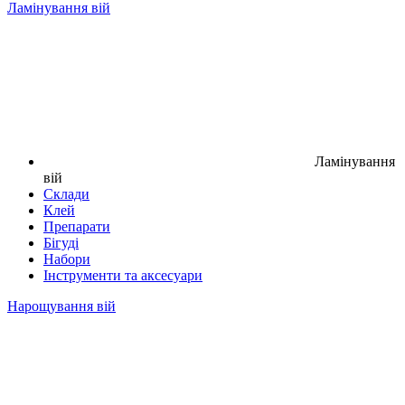
Ламінування вій
Ламінування
вій
Склади
Клей
Препарати
Бігуді
Набори
Інструменти та аксесуари
Нарощування вій