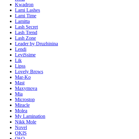
Kwadron
Lami Lashes
Lami Time
Lamitta
Lash Secret
Lash Trend
Lash Zone
Leader by Druzhinina
Lendi
LeviSsime
Lik
Lipss
Lovely Brows
Mar-Ko
Mast
Maxymova
Mia
Microstop
Miracle
Molea
My Lamination
Nikk Mole
Novel
OKIS
OkO