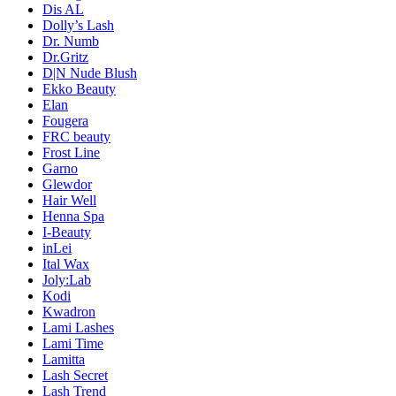
Dis AL
Dolly’s Lash
Dr. Numb
Dr.Gritz
D|N Nude Blush
Ekko Beauty
Elan
Fougera
FRC beauty
Frost Line
Garno
Glewdor
Hair Well
Henna Spa
I-Beauty
inLei
Ital Wax
Joly:Lab
Kodi
Kwadron
Lami Lashes
Lami Time
Lamitta
Lash Secret
Lash Trend