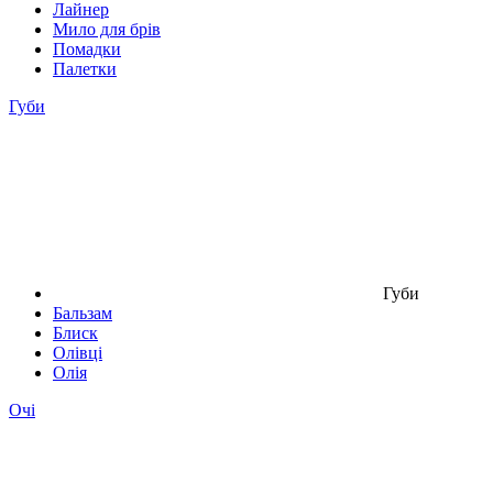
Лайнер
Мило для брів
Помадки
Палетки
Губи
Губи
Бальзам
Блиск
Олівці
Олія
Очі