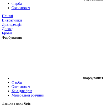
Фарба
Окислювач
Пензлі
Витратники
Дезінфекція
Догляд
Брови
Фарбування
Фарбування
Фарба
Окислювач
Хна для брів
Мінеральні розчини
Ламінування брів