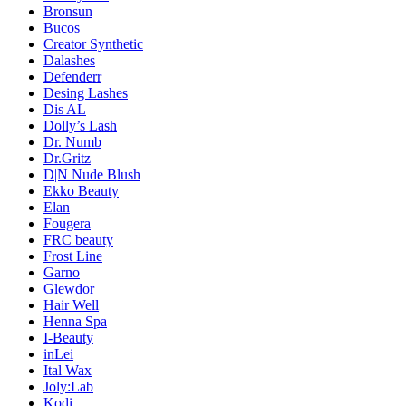
Bronsun
Bucos
Creator Synthetic
Dalashes
Defenderr
Desing Lashes
Dis AL
Dolly’s Lash
Dr. Numb
Dr.Gritz
D|N Nude Blush
Ekko Beauty
Elan
Fougera
FRC beauty
Frost Line
Garno
Glewdor
Hair Well
Henna Spa
I-Beauty
inLei
Ital Wax
Joly:Lab
Kodi