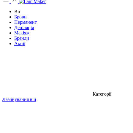
Вії
Брови
Перманент
Депіляція
Макіяж
Бренди
Акції
Категорії
Ламінування вій