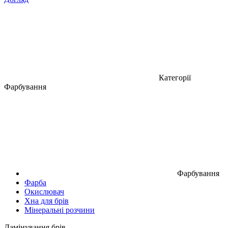
Категорії
Фарбування
Фарбування
Фарба
Окислювач
Хна для брів
Мінеральні розчини
Ламінування брів