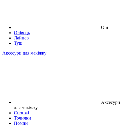
Очі
Олівець
Лайнер
Туш
Аксесури для макіяжу
Аксесури
для макіяжу
Спонжі
Точилки
Помпи