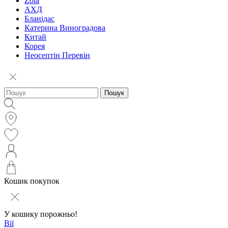
Zola
АХД
Бланідас
Катерина Виноградова
Китай
Корея
Неосептін Перевін
Пошук
Кошик покупок
У кошику порожньо!
Вії