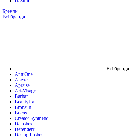
Помпи
Бренди
Всі бренди
Всі бренди
AntuOne
Apexel
Apraise
Art-Visage
Barhat
BeautyHall
Bronsun
Bucos
Creator Synthetic
Dalashes
Defenderr
Desing Lashes