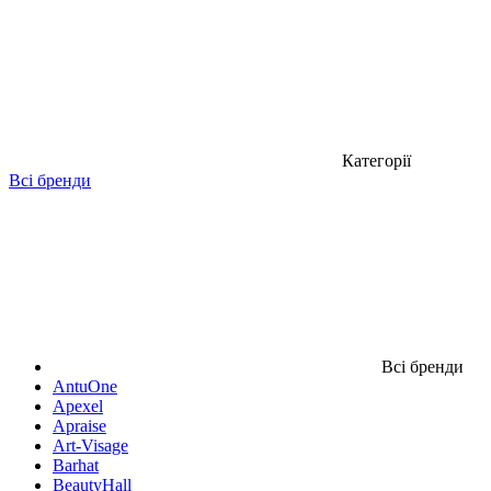
Категорії
Всі бренди
Всі бренди
AntuOne
Apexel
Apraise
Art-Visage
Barhat
BeautyHall