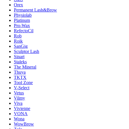
Orex
Permanent Lash&Brow
Physiolab
Platinum
Pro-Wax
RefectoCil
Rob
Roik
SanGig
Sculptor Lash
Sinart
Staleks
The Mineral
Thuya
TKTX
Tool Zone
V-Select
Vetus
Vilmy
Viva
Vivienne
VONA
Wona
WowBrow