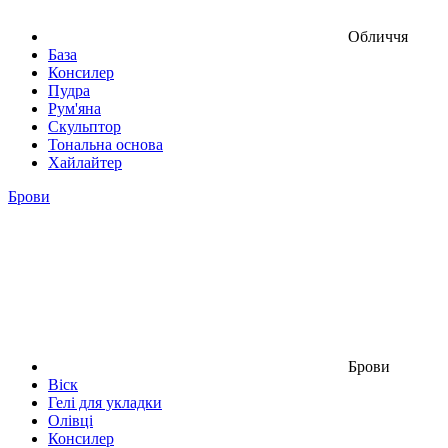
Обличчя
База
Консилер
Пудра
Рум'яна
Скульптор
Тональна основа
Хайлайтер
Брови
Брови
Віск
Гелі для укладки
Олівці
Консилер