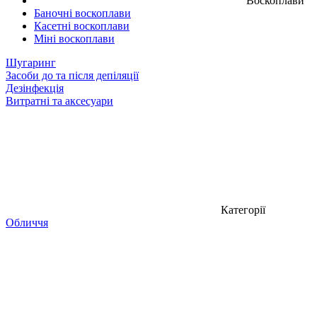
Воскоплави
Баночні воскоплави
Касетні воскоплави
Міні воскоплави
Шугаринг
Засоби до та після депіляції
Дезінфекція
Витратні та аксесуари
Категорії
Обличчя