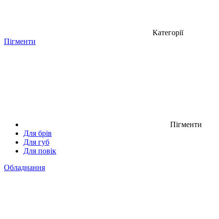
Категорії
Пігменти
Пігменти
Для брів
Для губ
Для повік
Обладнання