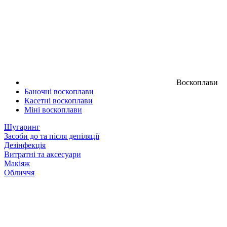
Воскоплави
Баночні воскоплави
Касетні воскоплави
Міні воскоплави
Шугаринг
Засоби до та після депіляції
Дезінфекція
Витратні та аксесуари
Макіяж
Обличчя