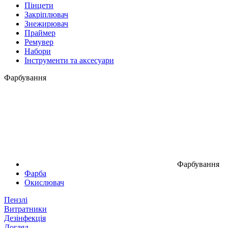
Пінцети
Закріплювач
Знежирювач
Праймер
Ремувер
Набори
Інструменти та аксесуари
Фарбування
Фарбування
Фарба
Окислювач
Пензлі
Витратники
Дезінфекція
Догляд