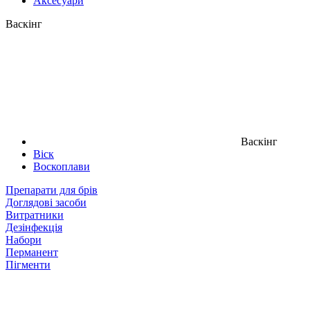
Аксесуари
Васкінг
Васкінг
Віск
Воскоплави
Препарати для брів
Доглядові засоби
Витратники
Дезінфекція
Набори
Перманент
Пігменти