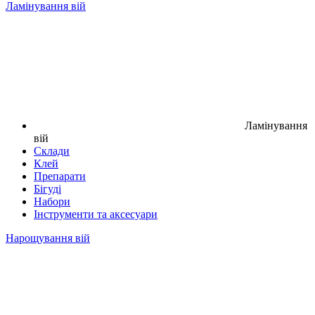
Ламінування вій
Ламінування
вій
Склади
Клей
Препарати
Бігуді
Набори
Інструменти та аксесуари
Нарощування вій