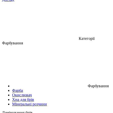
Категорії
Фарбування
Фарбування
Фарба
Окислювач
Хна для брів
Мінеральні розчини
Ламінування брів