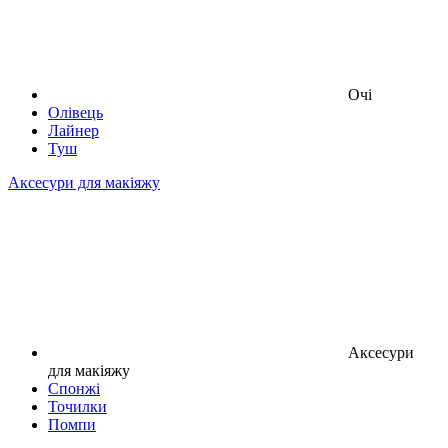
Очі
Олівець
Лайнер
Туш
Аксесури для макіяжу
Аксесури
для макіяжу
Спонжі
Точилки
Помпи