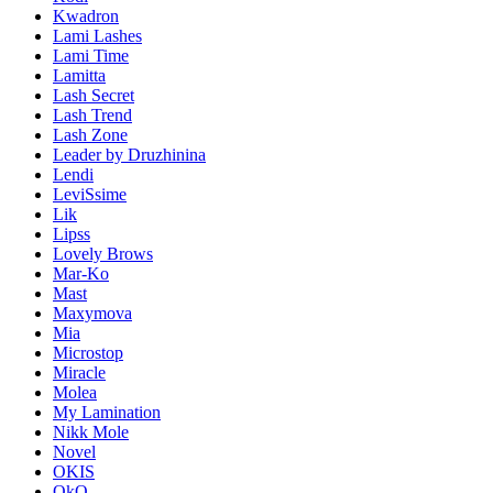
Kwadron
Lami Lashes
Lami Time
Lamitta
Lash Secret
Lash Trend
Lash Zone
Leader by Druzhinina
Lendi
LeviSsime
Lik
Lipss
Lovely Brows
Mar-Ko
Mast
Maxymova
Mia
Microstop
Miracle
Molea
My Lamination
Nikk Mole
Novel
OKIS
OkO