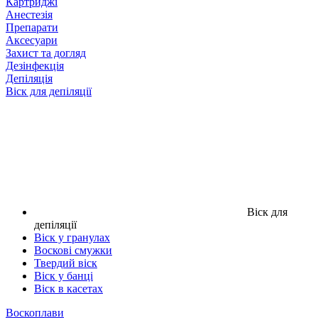
Картриджі
Анестезія
Препарати
Аксесуари
Захист та догляд
Дезінфекція
Депіляція
Віск для депіляції
Віск для
депіляції
Віск у гранулах
Воскові смужки
Твердий віск
Віск у банці
Віск в касетах
Воскоплави