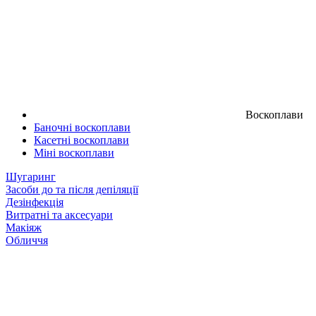
Воскоплави
Баночні воскоплави
Касетні воскоплави
Міні воскоплави
Шугаринг
Засоби до та після депіляції
Дезінфекція
Витратні та аксесуари
Макіяж
Обличчя