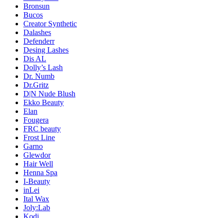
Bronsun
Bucos
Creator Synthetic
Dalashes
Defenderr
Desing Lashes
Dis AL
Dolly’s Lash
Dr. Numb
Dr.Gritz
D|N Nude Blush
Ekko Beauty
Elan
Fougera
FRC beauty
Frost Line
Garno
Glewdor
Hair Well
Henna Spa
I-Beauty
inLei
Ital Wax
Joly:Lab
Kodi