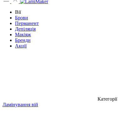
Вії
Брови
Перманент
Депіляція
Макіяж
Бренди
Акції
Категорії
Ламінування вій