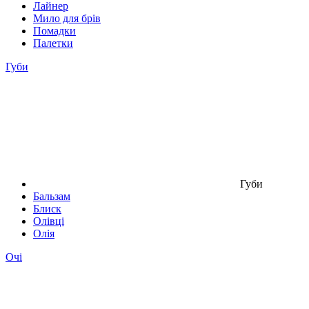
Лайнер
Мило для брів
Помадки
Палетки
Губи
Губи
Бальзам
Блиск
Олівці
Олія
Очі