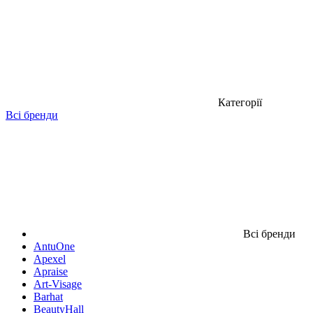
Категорії
Всі бренди
Всі бренди
AntuOne
Apexel
Apraise
Art-Visage
Barhat
BeautyHall