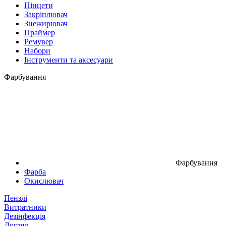
Пінцети
Закріплювач
Знежирювач
Праймер
Ремувер
Набори
Інструменти та аксесуари
Фарбування
Фарбування
Фарба
Окислювач
Пензлі
Витратники
Дезінфекція
Догляд