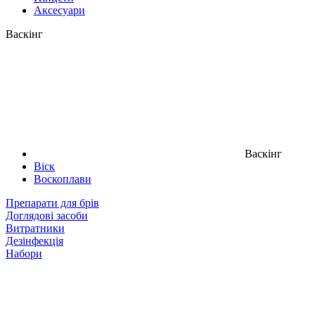
Аксесуари
Васкінг
Васкінг
Віск
Воскоплави
Препарати для брів
Доглядові засоби
Витратники
Дезінфекція
Набори