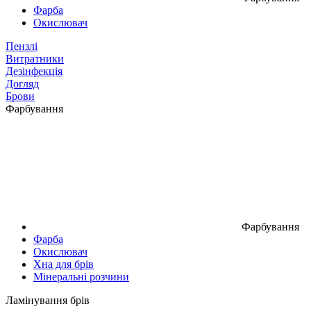
Фарба
Окислювач
Пензлі
Витратники
Дезінфекція
Догляд
Брови
Фарбування
Фарбування
Фарба
Окислювач
Хна для брів
Мінеральні розчини
Ламінування брів