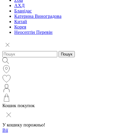
Zola
АХД
Бланідас
Катерина Виноградова
Китай
Корея
Неосептін Перевін
Пошук
Кошик покупок
У кошику порожньо!
Вії