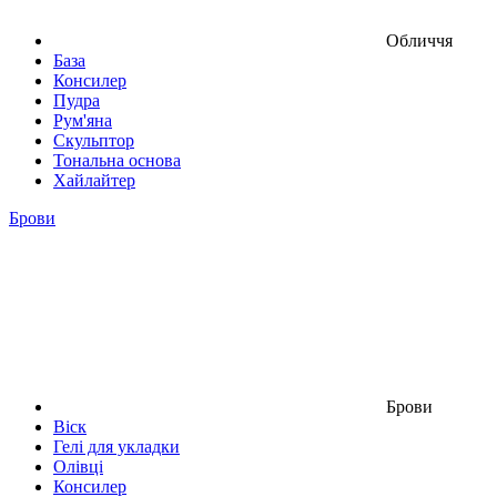
Обличчя
База
Консилер
Пудра
Рум'яна
Скульптор
Тональна основа
Хайлайтер
Брови
Брови
Віск
Гелі для укладки
Олівці
Консилер