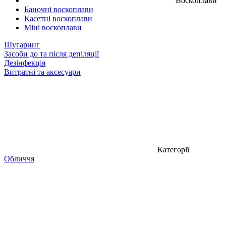
Воскоплави
Баночні воскоплави
Касетні воскоплави
Міні воскоплави
Шугаринг
Засоби до та після депіляції
Дезінфекція
Витратні та аксесуари
Категорії
Обличчя