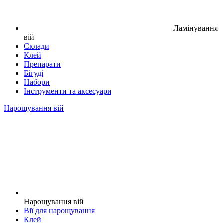
Ламінування
вій
Склади
Клей
Препарати
Бігуді
Набори
Інструменти та аксесуари
Нарощування вій
Нарощування вій
Вії для нарощування
Клей