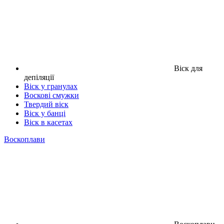
Віск для
депіляції
Віск у гранулах
Воскові смужки
Твердий віск
Віск у банці
Віск в касетах
Воскоплави