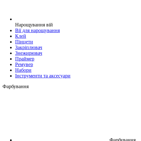
Нарощування вій
Вії для нарощування
Клей
Пінцети
Закріплювач
Знежирювач
Праймер
Ремувер
Набори
Інструменти та аксесуари
Фарбування
Фарбування