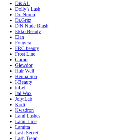
Dis AL
Dolly’s Lash
Dr. Numb
Dr.Gritz
D|N Nude Blush
Ekko Beauty
Elan
Fougera
FRC beauty
Frost Line
Garno
Glewdor
Hair Well
Henna Spa
I-Beauty
inLei
Ital Wax
Joly:Lab
Kodi
Kwadron
Lami Lashes
Lami Time
Lamitta
Lash Secret
Lash Trend