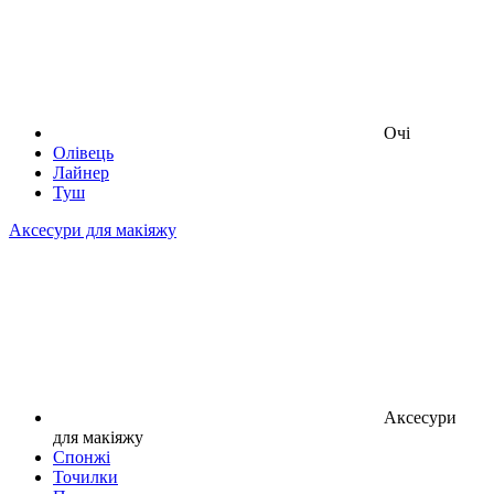
Очі
Олівець
Лайнер
Туш
Аксесури для макіяжу
Аксесури
для макіяжу
Спонжі
Точилки