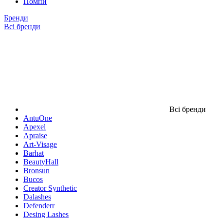
Помпи
Бренди
Всі бренди
Всі бренди
AntuOne
Apexel
Apraise
Art-Visage
Barhat
BeautyHall
Bronsun
Bucos
Creator Synthetic
Dalashes
Defenderr
Desing Lashes