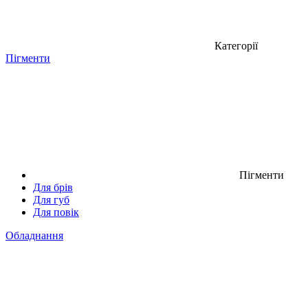
Категорії
Пігменти
Пігменти
Для брів
Для губ
Для повік
Обладнання