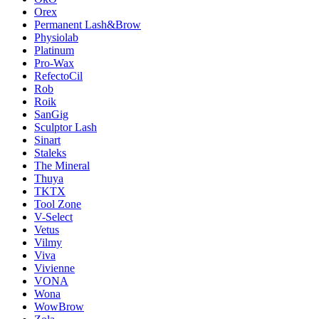
Orex
Permanent Lash&Brow
Physiolab
Platinum
Pro-Wax
RefectoCil
Rob
Roik
SanGig
Sculptor Lash
Sinart
Staleks
The Mineral
Thuya
TKTX
Tool Zone
V-Select
Vetus
Vilmy
Viva
Vivienne
VONA
Wona
WowBrow