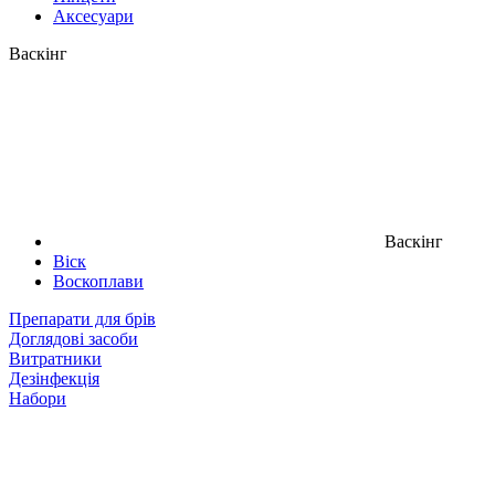
Аксесуари
Васкінг
Васкінг
Віск
Воскоплави
Препарати для брів
Доглядові засоби
Витратники
Дезінфекція
Набори