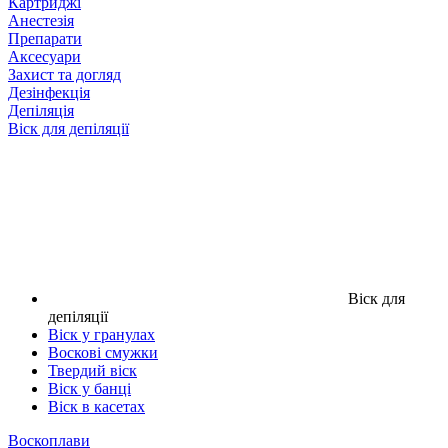
Картриджі
Анестезія
Препарати
Аксесуари
Захист та догляд
Дезінфекція
Депіляція
Віск для депіляції
Віск для
депіляції
Віск у гранулах
Воскові смужки
Твердий віск
Віск у банці
Віск в касетах
Воскоплави