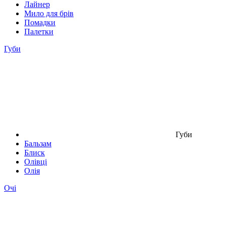
Лайнер
Мило для брів
Помадки
Палетки
Губи
Губи
Бальзам
Блиск
Олівці
Олія
Очі