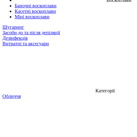
Воскоплави
Баночні воскоплави
Касетні воскоплави
Міні воскоплави
Шугаринг
Засоби до та після депіляції
Дезінфекція
Витратні та аксесуари
Категорії
Обличчя