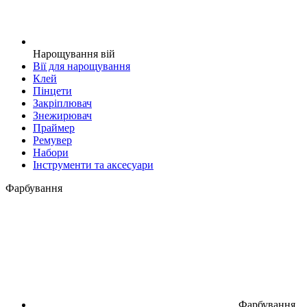
Нарощування вій
Вії для нарощування
Клей
Пінцети
Закріплювач
Знежирювач
Праймер
Ремувер
Набори
Інструменти та аксесуари
Фарбування
Фарбування