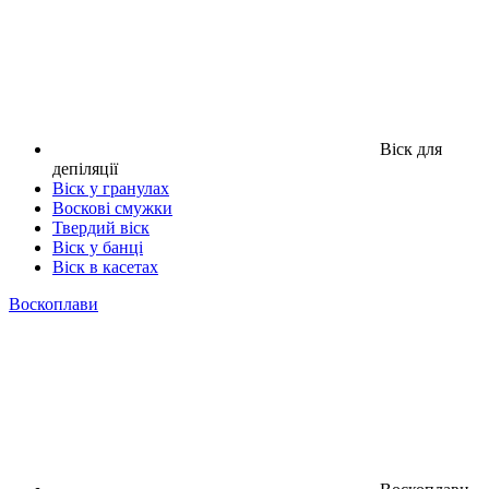
Віск для
депіляції
Віск у гранулах
Воскові смужки
Твердий віск
Віск у банці
Віск в касетах
Воскоплави