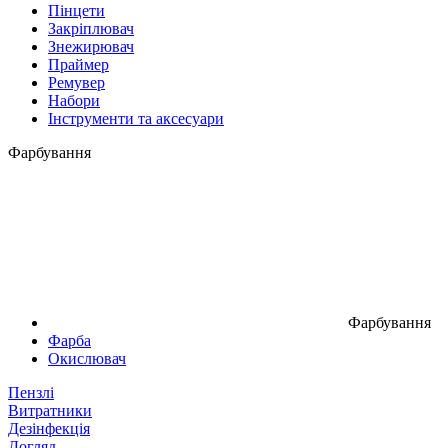
Пінцети
Закріплювач
Знежирювач
Праймер
Ремувер
Набори
Інструменти та аксесуари
Фарбування
Фарбування
Фарба
Окислювач
Пензлі
Витратники
Дезінфекція
Догляд