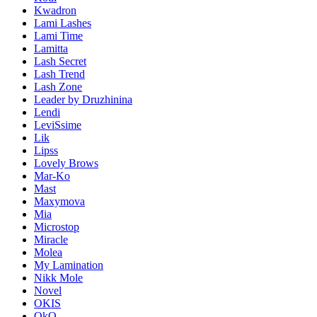
Kwadron
Lami Lashes
Lami Time
Lamitta
Lash Secret
Lash Trend
Lash Zone
Leader by Druzhinina
Lendi
LeviSsime
Lik
Lipss
Lovely Brows
Mar-Ko
Mast
Maxymova
Mia
Microstop
Miracle
Molea
My Lamination
Nikk Mole
Novel
OKIS
OkO