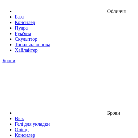
Обличчя
База
Консилер
Пудра
Рум'яна
Скульптор
Тональна основа
Хайлайтер
Брови
Брови
Віск
Гелі для укладки
Олівці
Консилер