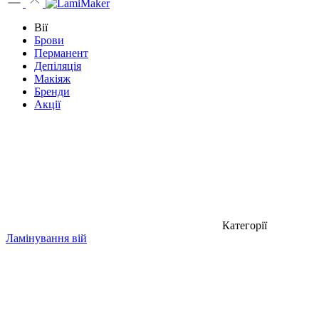
Вії
Брови
Перманент
Депіляція
Макіяж
Бренди
Акції
Категорії
Ламінування вій