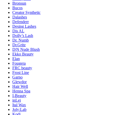
Bronsun
Bucos
Creator Synthetic
Dalashes
Defenderr
Desing Lashes
Dis AL
Dolly’s Lash
Dr. Numb
Dr.Gritz
D|N Nude Blush
Ekko Beauty
Elan
Fougera
FRC beauty
Frost Line
Garno
Glewdor
Hair Well
Henna Spa
I-Beauty
inLei
Ital Wax
Joly:Lab
Kodi