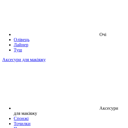
Очі
Олівець
Лайнер
Туш
Аксесури для макіяжу
Аксесури
для макіяжу
Спонжі
Точилки