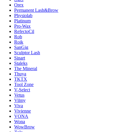
Orex
Permanent Lash&Brow
Physiolab
Platinum
Pro-Wax
RefectoCil
Rob
Roik
SanGig
Sculptor Lash
Sinart
Staleks
The Mineral
Thuya
TKTX
Tool Zone
V-Select
Vetus
Vilmy
Viva
Vivienne
VONA
Wona
WowBrow