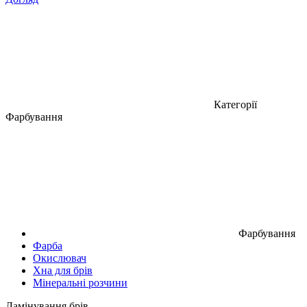
Категорії
Фарбування
Фарбування
Фарба
Окислювач
Хна для брів
Мінеральні розчини
Ламінування брів