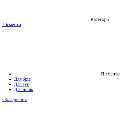
Категорії
Пігменти
Пігменти
Для брів
Для губ
Для повік
Обладнання