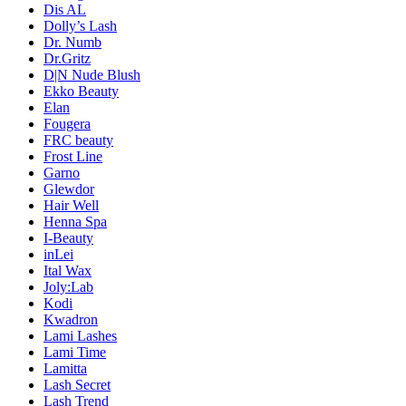
Dis AL
Dolly’s Lash
Dr. Numb
Dr.Gritz
D|N Nude Blush
Ekko Beauty
Elan
Fougera
FRC beauty
Frost Line
Garno
Glewdor
Hair Well
Henna Spa
I-Beauty
inLei
Ital Wax
Joly:Lab
Kodi
Kwadron
Lami Lashes
Lami Time
Lamitta
Lash Secret
Lash Trend