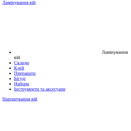
Ламінування вій
Ламінування
вій
Склади
Клей
Препарати
Бігуді
Набори
Інструменти та аксесуари
Нарощування вій