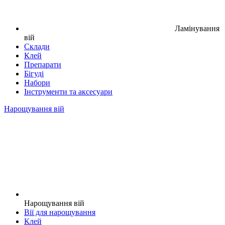
Ламінування
вій
Склади
Клей
Препарати
Бігуді
Набори
Інструменти та аксесуари
Нарощування вій
Нарощування вій
Вії для нарощування
Клей