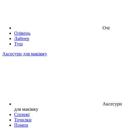
Очі
Олівець
Лайнер
Туш
Аксесури для макіяжу
Аксесури
для макіяжу
Спонжі
Точилки
Помпи