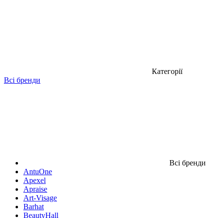
Категорії
Всі бренди
Всі бренди
AntuOne
Apexel
Apraise
Art-Visage
Barhat
BeautyHall