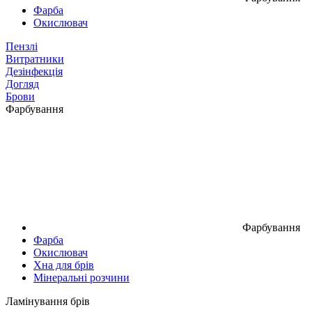
Фарба
Окислювач
Пензлі
Витратники
Дезінфекція
Догляд
Брови
Фарбування
Фарбування
Фарба
Окислювач
Хна для брів
Мінеральні розчини
Ламінування брів