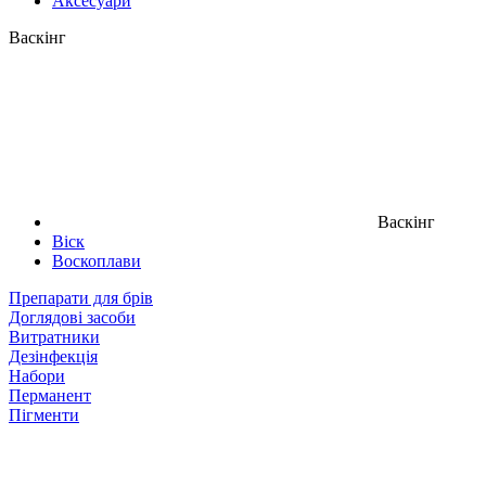
Аксесуари
Васкінг
Васкінг
Віск
Воскоплави
Препарати для брів
Доглядові засоби
Витратники
Дезінфекція
Набори
Перманент
Пігменти