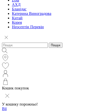
Zola
АХД
Бланідас
Катерина Виноградова
Китай
Корея
Неосептін Перевін
Пошук
Кошик покупок
У кошику порожньо!
Вії