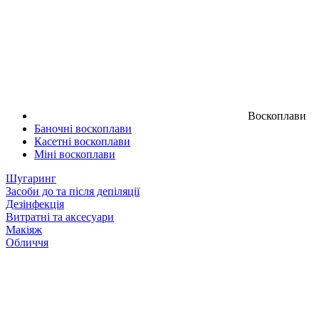
Воскоплави
Баночні воскоплави
Касетні воскоплави
Міні воскоплави
Шугаринг
Засоби до та після депіляції
Дезінфекція
Витратні та аксесуари
Макіяж
Обличчя