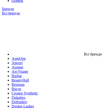
Помпи
Бренди
Всі бренди
Всі бренди
AntuOne
Apexel
Apraise
Art-Visage
Barhat
BeautyHall
Bronsun
Bucos
Creator Synthetic
Dalashes
Defenderr
Desing Lashes