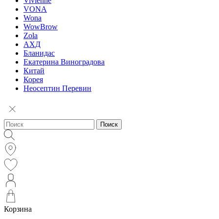
Vivienne
VONA
Wona
WowBrow
Zola
АХД
Бланидас
Екатерина Виноградова
Китай
Корея
Неосептин Перевин
Поиск
Корзина