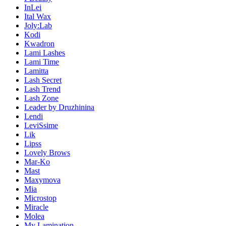
InLei
Ital Wax
Joly:Lab
Kodi
Kwadron
Lami Lashes
Lami Time
Lamitta
Lash Secret
Lash Trend
Lash Zone
Leader by Druzhinina
Lendi
LeviSsime
Lik
Lipss
Lovely Brows
Mar-Ko
Mast
Maxymova
Mia
Microstop
Miracle
Molea
My Lamination