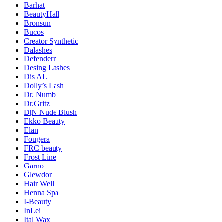
Barhat
BeautyHall
Bronsun
Bucos
Creator Synthetic
Dalashes
Defenderr
Desing Lashes
Dis AL
Dolly’s Lash
Dr. Numb
Dr.Gritz
D|N Nude Blush
Ekko Beauty
Elan
Fougera
FRC beauty
Frost Line
Garno
Glewdor
Hair Well
Henna Spa
I-Beauty
InLei
Ital Wax