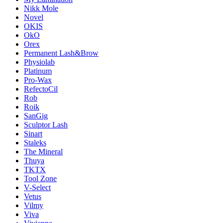
Nikk Mole
Novel
OKIS
OkO
Orex
Permanent Lash&Brow
Physiolab
Platinum
Pro-Wax
RefectoCil
Rob
Roik
SanGig
Sculptor Lash
Sinart
Staleks
The Mineral
Thuya
TKTX
Tool Zone
V-Select
Vetus
Vilmy
Viva