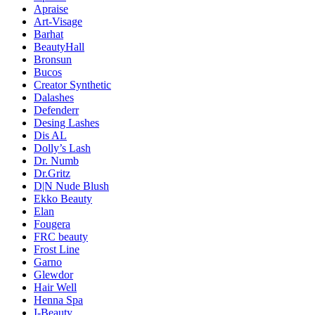
Apraise
Art-Visage
Barhat
BeautyHall
Bronsun
Bucos
Creator Synthetic
Dalashes
Defenderr
Desing Lashes
Dis AL
Dolly’s Lash
Dr. Numb
Dr.Gritz
D|N Nude Blush
Ekko Beauty
Elan
Fougera
FRC beauty
Frost Line
Garno
Glewdor
Hair Well
Henna Spa
I-Beauty