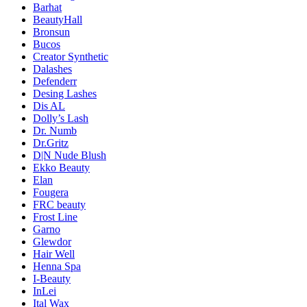
Barhat
BeautyHall
Bronsun
Bucos
Creator Synthetic
Dalashes
Defenderr
Desing Lashes
Dis AL
Dolly’s Lash
Dr. Numb
Dr.Gritz
D|N Nude Blush
Ekko Beauty
Elan
Fougera
FRC beauty
Frost Line
Garno
Glewdor
Hair Well
Henna Spa
I-Beauty
InLei
Ital Wax