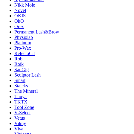
Nikk Mole
Novel
OKIS
OkO
Orex
Permanent Lash&Brow
Physiolab
Platinum
Pro-Wax
RefectoCil
Rob
Roik
SanGig
Sculptor Lash
Sinart
Staleks
The Mineral
Thuya
TKTX
Tool Zone
V-Select
Vetus
Vilmy
Viva