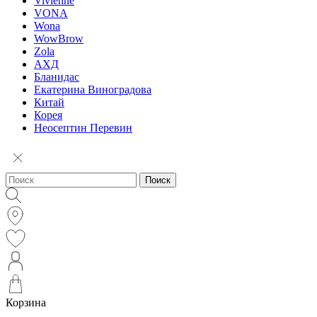
Vivienne
VONA
Wona
WowBrow
Zola
АХД
Бланидас
Екатерина Виноградова
Китай
Корея
Неосептин Перевин
Поиск
Корзина