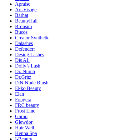
Apraise
Art-Visage
Barhat
BeautyHall
Bronsun
Bucos
Creator Synthetic
Dalashes
Defenderr
Desing Lashes
Dis AL
Dolly’s Lash
Dr. Numb
Dr.Gritz
D|N Nude Blush
Ekko Beauty
Elan
Fougera
FRC beauty
Frost Line
Garno
Glewdor
Hair Well
Henna Spa
I-Beauty