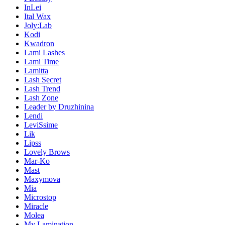
InLei
Ital Wax
Joly:Lab
Kodi
Kwadron
Lami Lashes
Lami Time
Lamitta
Lash Secret
Lash Trend
Lash Zone
Leader by Druzhinina
Lendi
LeviSsime
Lik
Lipss
Lovely Brows
Mar-Ko
Mast
Maxymova
Mia
Microstop
Miracle
Molea
My Lamination