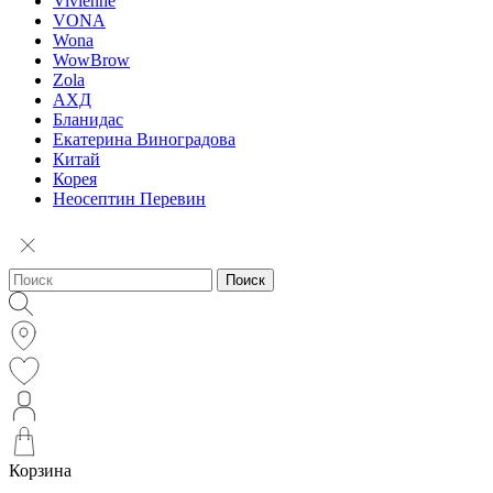
Vivienne
VONA
Wona
WowBrow
Zola
АХД
Бланидас
Екатерина Виноградова
Китай
Корея
Неосептин Перевин
Поиск
Корзина