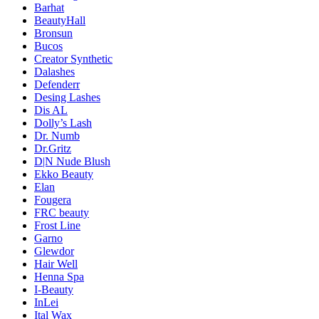
Barhat
BeautyHall
Bronsun
Bucos
Creator Synthetic
Dalashes
Defenderr
Desing Lashes
Dis AL
Dolly’s Lash
Dr. Numb
Dr.Gritz
D|N Nude Blush
Ekko Beauty
Elan
Fougera
FRC beauty
Frost Line
Garno
Glewdor
Hair Well
Henna Spa
I-Beauty
InLei
Ital Wax