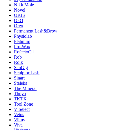
Nikk Mole
Novel
OKIS
OkO
Orex
Permanent Lash&Brow
Physiolab
Platinum
Pro-Wax
RefectoCil
Rob
Roik
SanGig
Sculptor Lash
Sinart
Staleks
The Mineral
Thuya
TKTX
Tool Zone
V-Select
Vetus
Vilmy
Viva