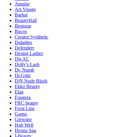
Apraise
Art-Visage
Barhat
BeautyHall
Bronsun
Bucos
Creator Synthetic
Dalashes
Defenderr
Desing Lashes
Dis AL
Dolly’s Lash
Dr. Numb
Dr.Gritz
D|N Nude Blush
Ekko Beauty
Elan
Fougera
FRC beauty
Frost Line
Garno
Glewdor
Hair Well
Henna Spa
I-Beauty