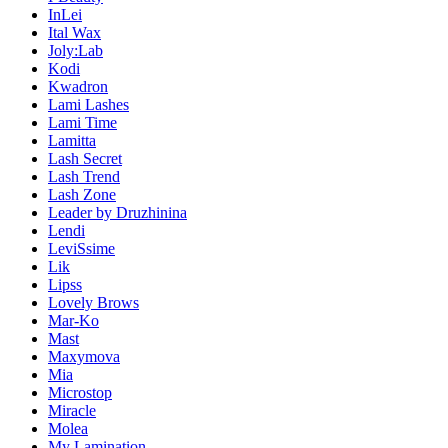
InLei
Ital Wax
Joly:Lab
Kodi
Kwadron
Lami Lashes
Lami Time
Lamitta
Lash Secret
Lash Trend
Lash Zone
Leader by Druzhinina
Lendi
LeviSsime
Lik
Lipss
Lovely Brows
Mar-Ko
Mast
Maxymova
Mia
Microstop
Miracle
Molea
My Lamination