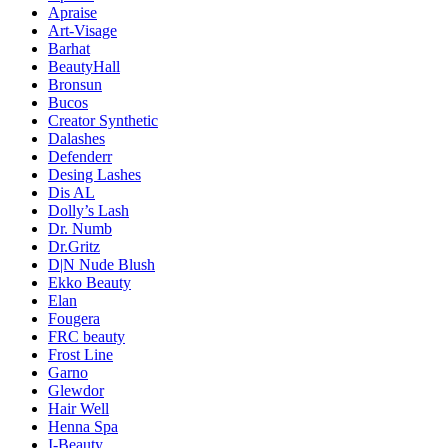
Apraise
Art-Visage
Barhat
BeautyHall
Bronsun
Bucos
Creator Synthetic
Dalashes
Defenderr
Desing Lashes
Dis AL
Dolly’s Lash
Dr. Numb
Dr.Gritz
D|N Nude Blush
Ekko Beauty
Elan
Fougera
FRC beauty
Frost Line
Garno
Glewdor
Hair Well
Henna Spa
I-Beauty