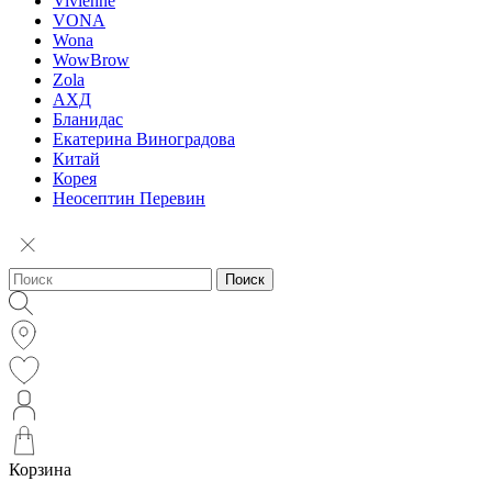
Vivienne
VONA
Wona
WowBrow
Zola
АХД
Бланидас
Екатерина Виноградова
Китай
Корея
Неосептин Перевин
Поиск
Корзина