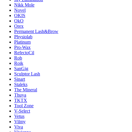
Nikk Mole
Novel
OKIS
OkO
Orex
Permanent Lash&Brow
Physiolab
Platinum
Pro-Wax
RefectoCil
Rob
Roik
SanGig
Sculptor Lash
Sinart
Staleks
The Mineral
Thuya
TKTX
Tool Zone
V-Select
Vetus
Vilmy
Viva