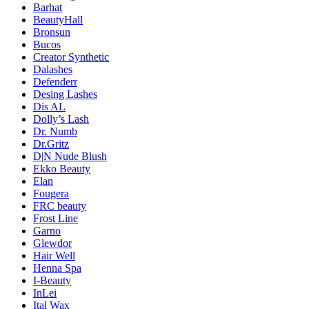
Barhat
BeautyHall
Bronsun
Bucos
Creator Synthetic
Dalashes
Defenderr
Desing Lashes
Dis AL
Dolly’s Lash
Dr. Numb
Dr.Gritz
D|N Nude Blush
Ekko Beauty
Elan
Fougera
FRC beauty
Frost Line
Garno
Glewdor
Hair Well
Henna Spa
I-Beauty
InLei
Ital Wax