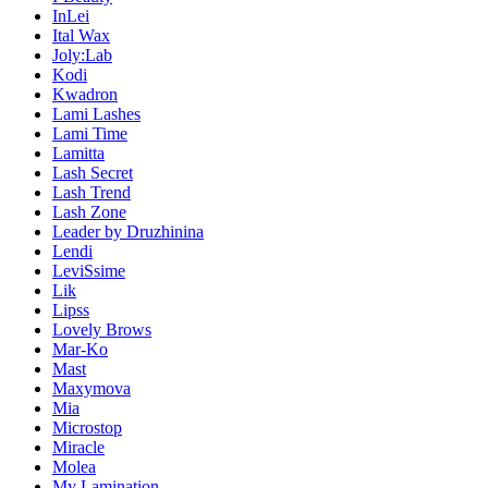
InLei
Ital Wax
Joly:Lab
Kodi
Kwadron
Lami Lashes
Lami Time
Lamitta
Lash Secret
Lash Trend
Lash Zone
Leader by Druzhinina
Lendi
LeviSsime
Lik
Lipss
Lovely Brows
Mar-Ko
Mast
Maxymova
Mia
Microstop
Miracle
Molea
My Lamination