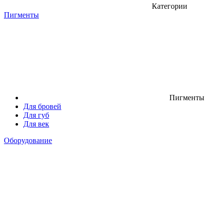
Категории
Пигменты
Пигменты
Для бровей
Для губ
Для век
Оборудование