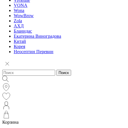
Vivienne
VONA
Wona
WowBrow
Zola
АХД
Бланидас
Екатерина Виноградова
Китай
Корея
Неосептин Перевин
Поиск
Корзина