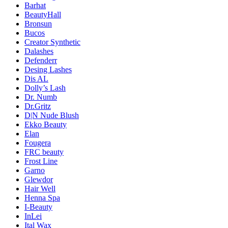
Barhat
BeautyHall
Bronsun
Bucos
Creator Synthetic
Dalashes
Defenderr
Desing Lashes
Dis AL
Dolly’s Lash
Dr. Numb
Dr.Gritz
D|N Nude Blush
Ekko Beauty
Elan
Fougera
FRC beauty
Frost Line
Garno
Glewdor
Hair Well
Henna Spa
I-Beauty
InLei
Ital Wax