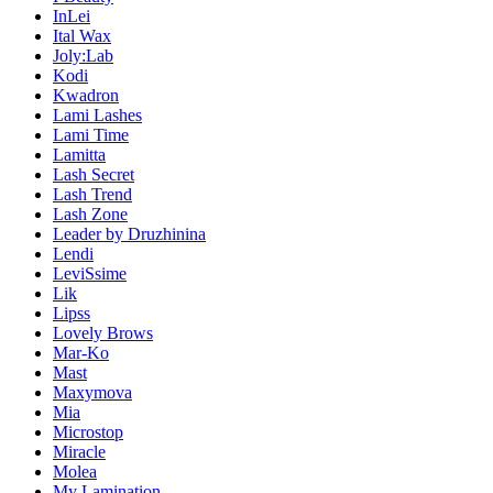
InLei
Ital Wax
Joly:Lab
Kodi
Kwadron
Lami Lashes
Lami Time
Lamitta
Lash Secret
Lash Trend
Lash Zone
Leader by Druzhinina
Lendi
LeviSsime
Lik
Lipss
Lovely Brows
Mar-Ko
Mast
Maxymova
Mia
Microstop
Miracle
Molea
My Lamination