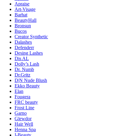
Apraise
Art-Visage
Barhat
BeautyHall
Bronsun
Bucos
Creator Synthetic
Dalashes
Defenderr
Desing Lashes
Dis AL
Dolly’s Lash
Dr. Numb
Dr.Gritz
D|N Nude Blush
Ekko Beauty
Elan
Fougera
FRC beauty
Frost Line
Garno
Glewdor
Hair Well
Henna Spa
I-Beauty