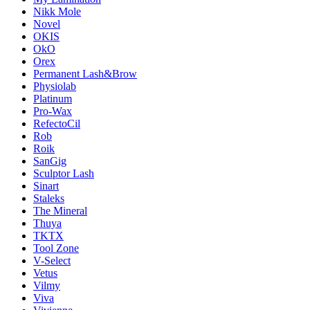
Nikk Mole
Novel
OKIS
OkO
Orex
Permanent Lash&Brow
Physiolab
Platinum
Pro-Wax
RefectoCil
Rob
Roik
SanGig
Sculptor Lash
Sinart
Staleks
The Mineral
Thuya
TKTX
Tool Zone
V-Select
Vetus
Vilmy
Viva