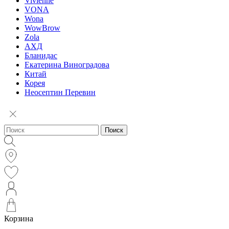
Vivienne
VONA
Wona
WowBrow
Zola
АХД
Бланидас
Екатерина Виноградова
Китай
Корея
Неосептин Перевин
Поиск
Корзина