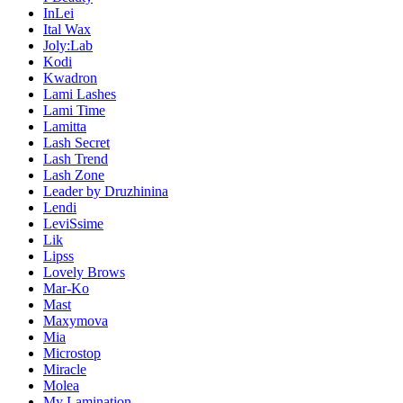
InLei
Ital Wax
Joly:Lab
Kodi
Kwadron
Lami Lashes
Lami Time
Lamitta
Lash Secret
Lash Trend
Lash Zone
Leader by Druzhinina
Lendi
LeviSsime
Lik
Lipss
Lovely Brows
Mar-Ko
Mast
Maxymova
Mia
Microstop
Miracle
Molea
My Lamination