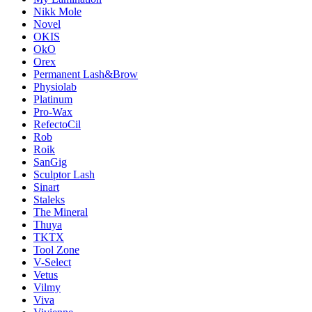
Nikk Mole
Novel
OKIS
OkO
Orex
Permanent Lash&Brow
Physiolab
Platinum
Pro-Wax
RefectoCil
Rob
Roik
SanGig
Sculptor Lash
Sinart
Staleks
The Mineral
Thuya
TKTX
Tool Zone
V-Select
Vetus
Vilmy
Viva