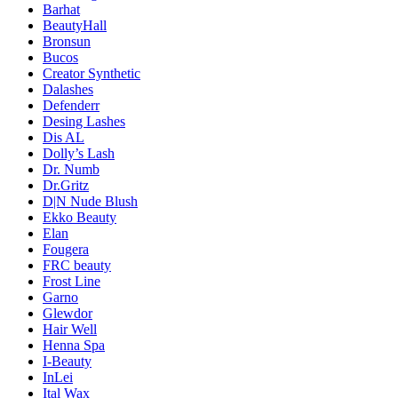
Barhat
BeautyHall
Bronsun
Bucos
Creator Synthetic
Dalashes
Defenderr
Desing Lashes
Dis AL
Dolly’s Lash
Dr. Numb
Dr.Gritz
D|N Nude Blush
Ekko Beauty
Elan
Fougera
FRC beauty
Frost Line
Garno
Glewdor
Hair Well
Henna Spa
I-Beauty
InLei
Ital Wax