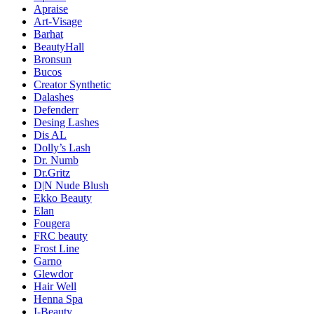
Apraise
Art-Visage
Barhat
BeautyHall
Bronsun
Bucos
Creator Synthetic
Dalashes
Defenderr
Desing Lashes
Dis AL
Dolly’s Lash
Dr. Numb
Dr.Gritz
D|N Nude Blush
Ekko Beauty
Elan
Fougera
FRC beauty
Frost Line
Garno
Glewdor
Hair Well
Henna Spa
I-Beauty