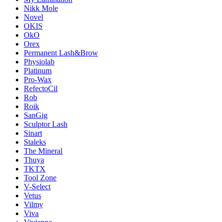
Nikk Mole
Novel
OKIS
OkO
Orex
Permanent Lash&Brow
Physiolab
Platinum
Pro-Wax
RefectoCil
Rob
Roik
SanGig
Sculptor Lash
Sinart
Staleks
The Mineral
Thuya
TKTX
Tool Zone
V-Select
Vetus
Vilmy
Viva