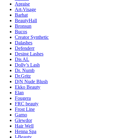
Apraise
Art-Visage
Barhat
BeautyHall
Bronsun
Bucos
Creator Synthetic
Dalashes
Defenderr
Desing Lashes
Dis AL
Dolly’s Lash
Dr. Numb
Dr.Gritz
D|N Nude Blush
Ekko Beauty
Elan
Fougera
FRC beauty
Frost Line
Garno
Glewdor
Hair Well
Henna Spa
I-Beauty