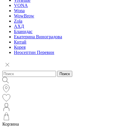
Vivienne
VONA
Wona
WowBrow
Zola
АХД
Бланидас
Екатерина Виноградова
Китай
Корея
Неосептин Перевин
Поиск
Корзина