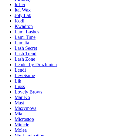
InLei
Ital Wax
Joly:Lab
Kodi
Kwadron
Lami Lashes
Lami Time
Lamitta
Lash Secret
Lash Trend
Lash Zone
Leader by Druzhinina
Lendi
LeviSsime
Lik
Lipss
Lovely Brows
Mar-Ko
Mast
Maxymova
Mia
Microstop
Miracle
Molea
My Lamination