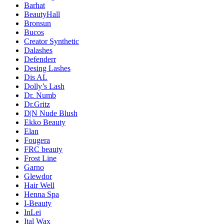
Barhat
BeautyHall
Bronsun
Bucos
Creator Synthetic
Dalashes
Defenderr
Desing Lashes
Dis AL
Dolly’s Lash
Dr. Numb
Dr.Gritz
D|N Nude Blush
Ekko Beauty
Elan
Fougera
FRC beauty
Frost Line
Garno
Glewdor
Hair Well
Henna Spa
I-Beauty
InLei
Ital Wax