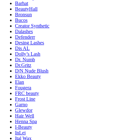
Barhat
BeautyHall
Bronsun
Bucos
Creator Synthetic
Dalashes
Defenderr
Desing Lashes
Dis AL
Dolly’s Lash
Dr. Numb
Dr.Gritz
D|N Nude Blush
Ekko Beauty
Elan
Fougera
FRC beauty
Frost Line
Garno
Glewdor
Hair Well
Henna Spa
I-Beauty
InLei
Ital Wax