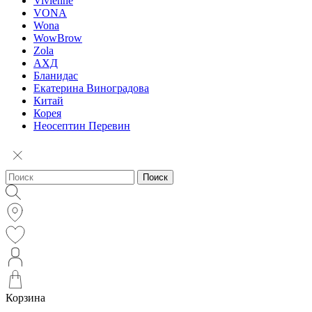
Vivienne
VONA
Wona
WowBrow
Zola
АХД
Бланидас
Екатерина Виноградова
Китай
Корея
Неосептин Перевин
Поиск
Корзина