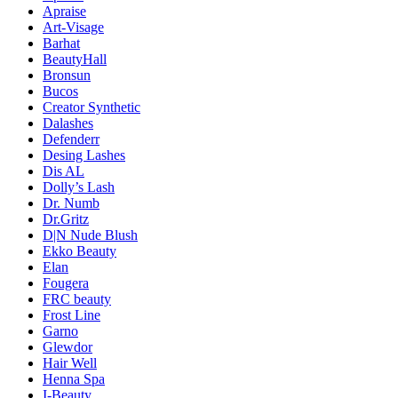
Apraise
Art-Visage
Barhat
BeautyHall
Bronsun
Bucos
Creator Synthetic
Dalashes
Defenderr
Desing Lashes
Dis AL
Dolly’s Lash
Dr. Numb
Dr.Gritz
D|N Nude Blush
Ekko Beauty
Elan
Fougera
FRC beauty
Frost Line
Garno
Glewdor
Hair Well
Henna Spa
I-Beauty