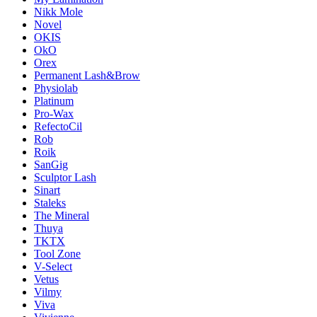
Nikk Mole
Novel
OKIS
OkO
Orex
Permanent Lash&Brow
Physiolab
Platinum
Pro-Wax
RefectoCil
Rob
Roik
SanGig
Sculptor Lash
Sinart
Staleks
The Mineral
Thuya
TKTX
Tool Zone
V-Select
Vetus
Vilmy
Viva