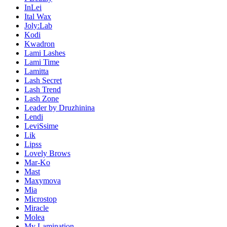
InLei
Ital Wax
Joly:Lab
Kodi
Kwadron
Lami Lashes
Lami Time
Lamitta
Lash Secret
Lash Trend
Lash Zone
Leader by Druzhinina
Lendi
LeviSsime
Lik
Lipss
Lovely Brows
Mar-Ko
Mast
Maxymova
Mia
Microstop
Miracle
Molea
My Lamination