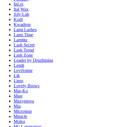
InLei
Ital Wax
Joly:Lab
Kodi
Kwadron
Lami Lashes
Lami Time
Lamitta
Lash Secret
Lash Trend
Lash Zone
Leader by Druzhinina
Lendi
LeviSsime
Lik
Lipss
Lovely Brows
Mar-Ko
Mast
Maxymova
Mia
Microstop
Miracle
Molea
My Lamination