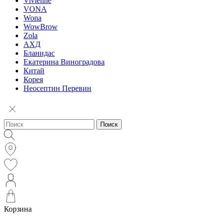
Vivienne
VONA
Wona
WowBrow
Zola
АХД
Бланидас
Екатерина Виноградова
Китай
Корея
Неосептин Перевин
Поиск
Корзина