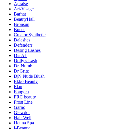
Apraise
Art-Visage
Barhat
BeautyHall
Bronsun
Bucos
Creator Synthetic
Dalashes
Defenderr
Desing Lashes
Dis AL
Dolly’s Lash
Dr. Numb
Dr.Gritz
D|N Nude Blush
Ekko Beauty
Elan
Fougera
FRC beauty
Frost Line
Garno
Glewdor
Hair Well
Henna Spa
I-Beauty