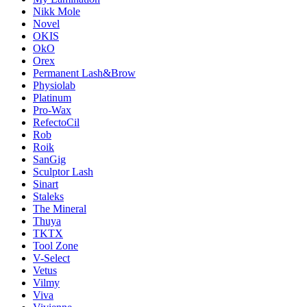
Nikk Mole
Novel
OKIS
OkO
Orex
Permanent Lash&Brow
Physiolab
Platinum
Pro-Wax
RefectoCil
Rob
Roik
SanGig
Sculptor Lash
Sinart
Staleks
The Mineral
Thuya
TKTX
Tool Zone
V-Select
Vetus
Vilmy
Viva