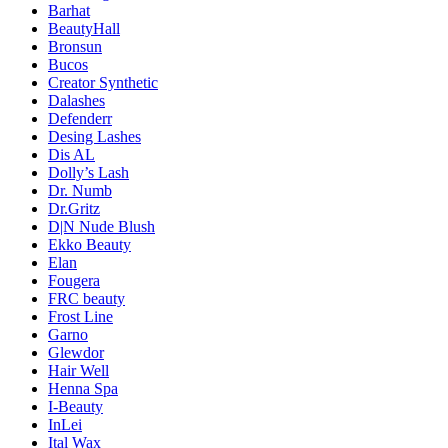
Barhat
BeautyHall
Bronsun
Bucos
Creator Synthetic
Dalashes
Defenderr
Desing Lashes
Dis AL
Dolly’s Lash
Dr. Numb
Dr.Gritz
D|N Nude Blush
Ekko Beauty
Elan
Fougera
FRC beauty
Frost Line
Garno
Glewdor
Hair Well
Henna Spa
I-Beauty
InLei
Ital Wax