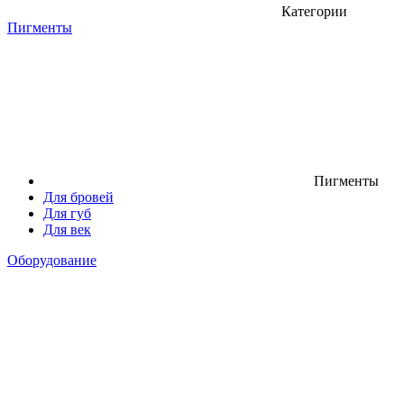
Категории
Пигменты
Пигменты
Для бровей
Для губ
Для век
Оборудование