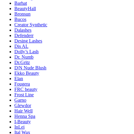
Barhat
BeautyHall
Bronsun
Bucos
Creator Synthetic
Dalashes
Defenderr
Desing Lashes
Dis AL
Dolly’s Lash
Dr. Numb
Dr.Gritz
D|N Nude Blush
Ekko Beauty
Elan
Fougera
FRC beauty
Frost Line
Garno
Glewdor
Hair Well
Henna Spa
I-Beauty
InLei
Ital Wax