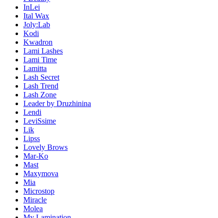
InLei
Ital Wax
Joly:Lab
Kodi
Kwadron
Lami Lashes
Lami Time
Lamitta
Lash Secret
Lash Trend
Lash Zone
Leader by Druzhinina
Lendi
LeviSsime
Lik
Lipss
Lovely Brows
Mar-Ko
Mast
Maxymova
Mia
Microstop
Miracle
Molea
My Lamination