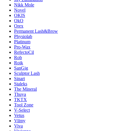
Nikk Mole
Novel
OKIS
OkO
Orex
Permanent Lash&Brow
Physiolab
Platinum
Pro-Wax
RefectoCil
Rob
Roik
SanGig
Sculptor Lash
Sinart
Staleks
The Mineral
Thuya
TKTX
Tool Zone
V-Select
Vetus
Vilmy
Viva