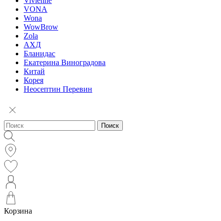
Vivienne
VONA
Wona
WowBrow
Zola
АХД
Бланидас
Екатерина Виноградова
Китай
Корея
Неосептин Перевин
Поиск
Корзина