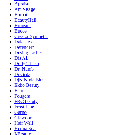
Apraise
Art-Visage
Barhat
BeautyHall
Bronsun
Bucos
Creator Synthetic
Dalashes
Defenderr
Desing Lashes
Dis AL
Dolly’s Lash
Dr. Numb
Dr.Gritz
D|N Nude Blush
Ekko Beauty
Elan
Fougera
FRC beauty
Frost Line
Garno
Glewdor
Hair Well
Henna Spa
I-Beauty