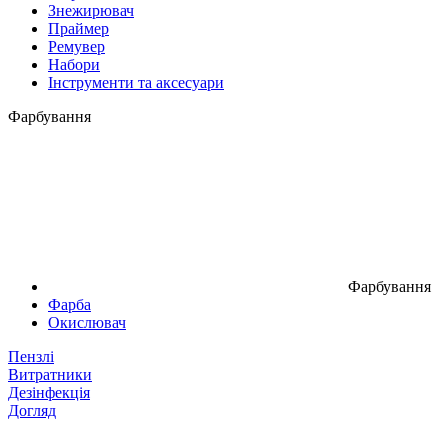
Знежирювач
Праймер
Ремувер
Набори
Інструменти та аксесуари
Фарбування
Фарбування
Фарба
Окислювач
Пензлі
Витратники
Дезінфекція
Догляд