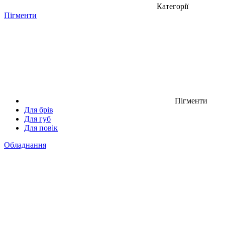
Категорії
Пігменти
Пігменти
Для брів
Для губ
Для повік
Обладнання