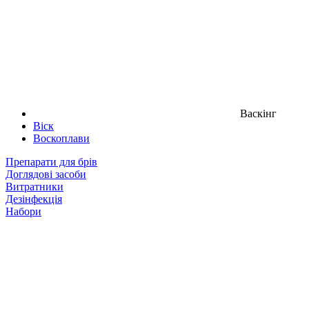
Васкінг
Віск
Воскоплави
Препарати для брів
Доглядові засоби
Витратники
Дезінфекція
Набори