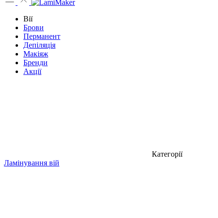
Вії
Брови
Перманент
Депіляція
Макіяж
Бренди
Акції
Категорії
Ламінування вій