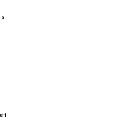
ій
вій