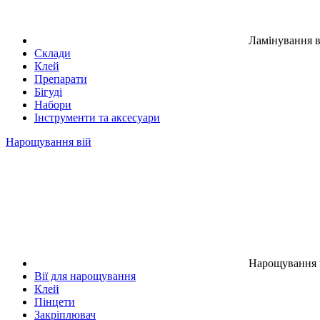
Ламінування в
Склади
Клей
Препарати
Бігуді
Набори
Інструменти та аксесуари
Нарощування вій
Нарощування 
Вії для нарощування
Клей
Пінцети
Закріплювач