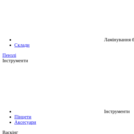
Ламінування б
Склади
Пензлі
Інструменти
Інструменти
Пінцети
Аксесуари
Васкінг