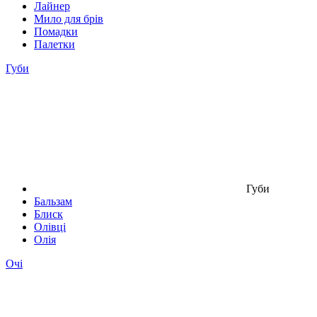
Лайнер
Мило для брів
Помадки
Палетки
Губи
Губи
Бальзам
Блиск
Олівці
Олія
Очі