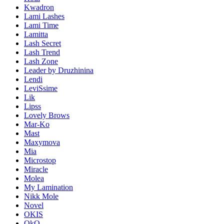
Kwadron
Lami Lashes
Lami Time
Lamitta
Lash Secret
Lash Trend
Lash Zone
Leader by Druzhinina
Lendi
LeviSsime
Lik
Lipss
Lovely Brows
Mar-Ko
Mast
Maxymova
Mia
Microstop
Miracle
Molea
My Lamination
Nikk Mole
Novel
OKIS
OkO