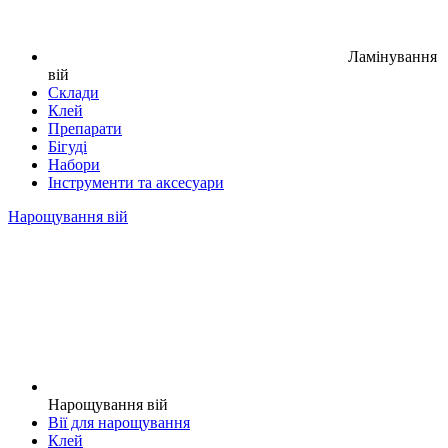
Ламінування
вій
Склади
Клей
Препарати
Бігуді
Набори
Інструменти та аксесуари
Нарощування вій
Нарощування вій
Вії для нарощування
Клей