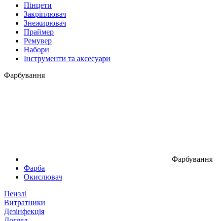
Пінцети
Закріплювач
Знежирювач
Праймер
Ремувер
Набори
Інструменти та аксесуари
Фарбування
Фарбування
Фарба
Окислювач
Пензлі
Витратники
Дезінфекція
Догляд