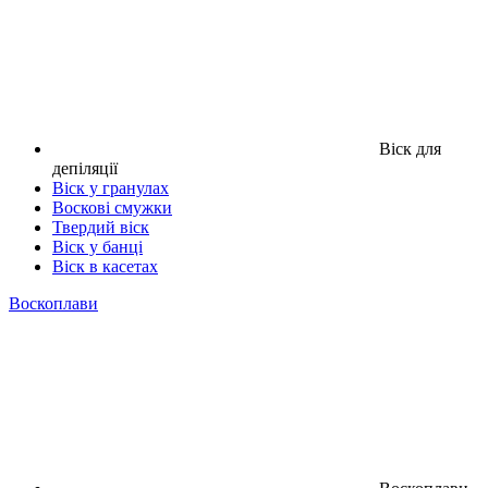
Віск для
депіляції
Віск у гранулах
Воскові смужки
Твердий віск
Віск у банці
Віск в касетах
Воскоплави