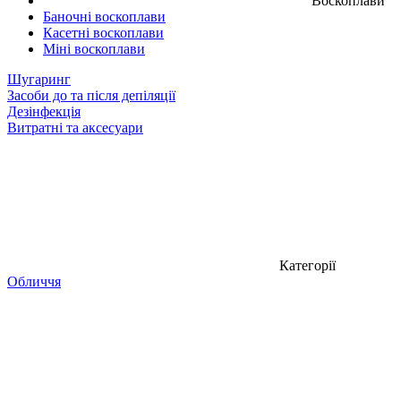
Воскоплави
Баночні воскоплави
Касетні воскоплави
Міні воскоплави
Шугаринг
Засоби до та після депіляції
Дезінфекція
Витратні та аксесуари
Категорії
Обличчя