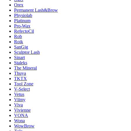
Orex
Permanent Lash&Brow
Physiolab
Platinum
Pro-Wax
RefectoCil
Rob
Roik
SanGig
Sculptor Lash
Sinart
Staleks
The Mineral
Thuya
TKTX
Tool Zone
V-Select
Vetus
Vilmy
Viva
Vivienne
VONA
Wona
WowBrow