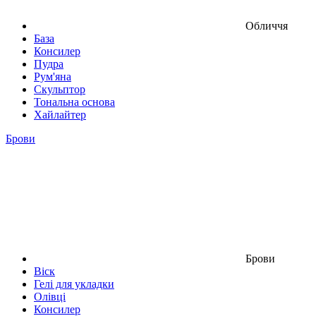
Обличчя
База
Консилер
Пудра
Рум'яна
Скульптор
Тональна основа
Хайлайтер
Брови
Брови
Віск
Гелі для укладки
Олівці
Консилер