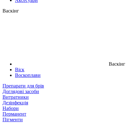
Аксесуари
Васкінг
Васкінг
Віск
Воскоплави
Препарати для брів
Доглядові засоби
Витратники
Дезінфекція
Набори
Перманент
Пігменти