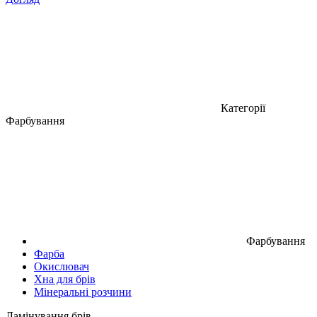
Категорії
Фарбування
Фарбування
Фарба
Окислювач
Хна для брів
Мінеральні розчини
Ламінування брів