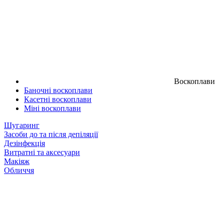
Воскоплави
Баночні воскоплави
Касетні воскоплави
Міні воскоплави
Шугаринг
Засоби до та після депіляції
Дезінфекція
Витратні та аксесуари
Макіяж
Обличчя