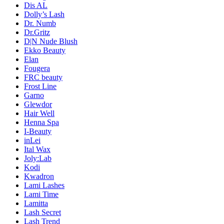
Dis AL
Dolly’s Lash
Dr. Numb
Dr.Gritz
D|N Nude Blush
Ekko Beauty
Elan
Fougera
FRC beauty
Frost Line
Garno
Glewdor
Hair Well
Henna Spa
I-Beauty
inLei
Ital Wax
Joly:Lab
Kodi
Kwadron
Lami Lashes
Lami Time
Lamitta
Lash Secret
Lash Trend