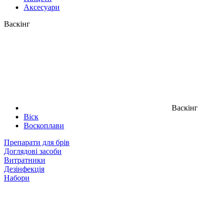
Аксесуари
Васкінг
Васкінг
Віск
Воскоплави
Препарати для брів
Доглядові засоби
Витратники
Дезінфекція
Набори