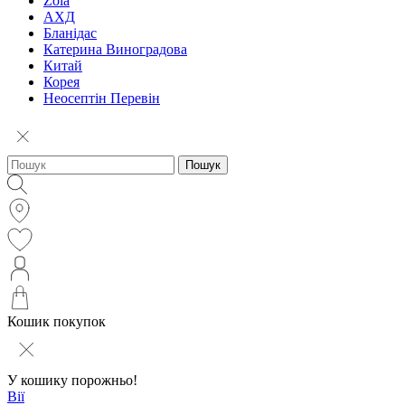
Zola
АХД
Бланідас
Катерина Виноградова
Китай
Корея
Неосептін Перевін
Пошук
Кошик покупок
У кошику порожньо!
Вії