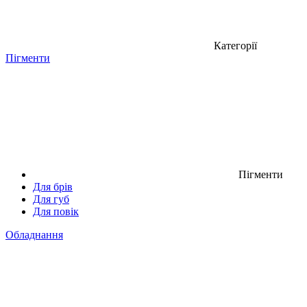
Категорії
Пігменти
Пігменти
Для брів
Для губ
Для повік
Обладнання