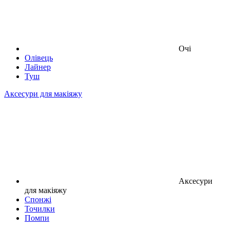
Очі
Олівець
Лайнер
Туш
Аксесури для макіяжу
Аксесури
для макіяжу
Спонжі
Точилки
Помпи