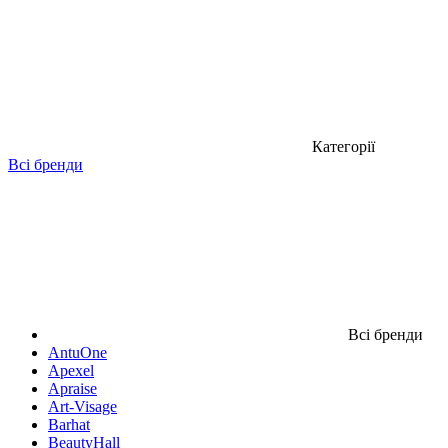
Категорії
Всі бренди
Всі бренди
AntuOne
Apexel
Apraise
Art-Visage
Barhat
BeautyHall