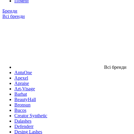
Помпи
Бренди
Всі бренди
Всі бренди
AntuOne
Apexel
Apraise
Art-Visage
Barhat
BeautyHall
Bronsun
Bucos
Creator Synthetic
Dalashes
Defenderr
Desing Lashes