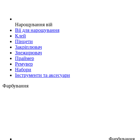
Нарощування вій
Вії для нарощування
Клей
Пінцети
Закріплювач
Знежирювач
Праймер
Ремувер
Набори
Інструменти та аксесуари
Фарбування
Фарбування