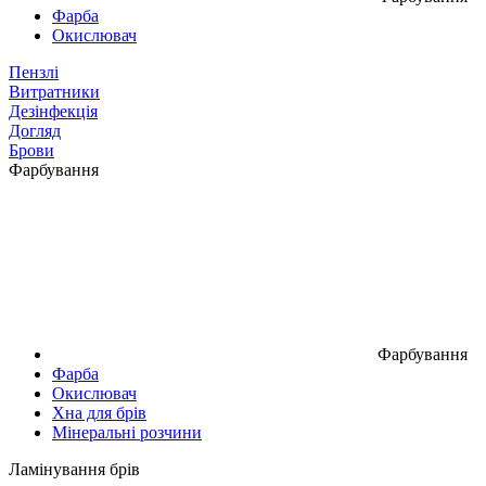
Фарба
Окислювач
Пензлі
Витратники
Дезінфекція
Догляд
Брови
Фарбування
Фарбування
Фарба
Окислювач
Хна для брів
Мінеральні розчини
Ламінування брів