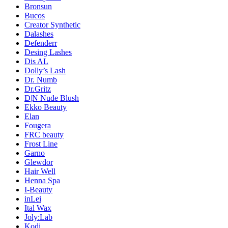
Bronsun
Bucos
Creator Synthetic
Dalashes
Defenderr
Desing Lashes
Dis AL
Dolly’s Lash
Dr. Numb
Dr.Gritz
D|N Nude Blush
Ekko Beauty
Elan
Fougera
FRC beauty
Frost Line
Garno
Glewdor
Hair Well
Henna Spa
I-Beauty
inLei
Ital Wax
Joly:Lab
Kodi