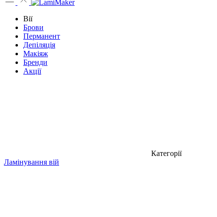
Вії
Брови
Перманент
Депіляція
Макіяж
Бренди
Акції
Категорії
Ламінування вій