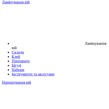
Ламінування вій
Ламінування
вій
Склади
Клей
Препарати
Бігуді
Набори
Інструменти та аксесуари
Нарощування вій