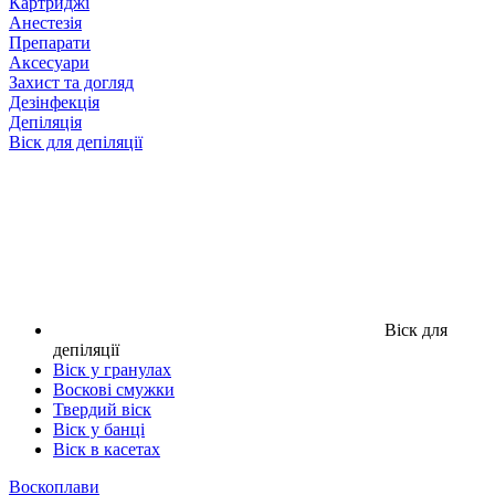
Картриджі
Анестезія
Препарати
Аксесуари
Захист та догляд
Дезінфекція
Депіляція
Віск для депіляції
Віск для
депіляції
Віск у гранулах
Воскові смужки
Твердий віск
Віск у банці
Віск в касетах
Воскоплави