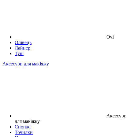
Очі
Олівець
Лайнер
Туш
Аксесури для макіяжу
Аксесури
для макіяжу
Спонжі
Точилки