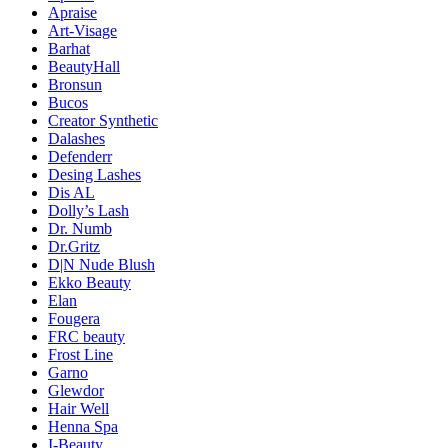
Apraise
Art-Visage
Barhat
BeautyHall
Bronsun
Bucos
Creator Synthetic
Dalashes
Defenderr
Desing Lashes
Dis AL
Dolly’s Lash
Dr. Numb
Dr.Gritz
D|N Nude Blush
Ekko Beauty
Elan
Fougera
FRC beauty
Frost Line
Garno
Glewdor
Hair Well
Henna Spa
I-Beauty