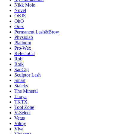
Nikk Mole
Novel
OKIS
OkO
Orex
Permanent Lash&Brow
Physiolab
Platinum
Pro-Wax
RefectoCil
Rob
Roik
SanGig
Sculptor Lash
Sinart
Staleks
The Mineral
Thuya
TKTX
Tool Zone
V-Select
Vetus
Vilmy
Viva