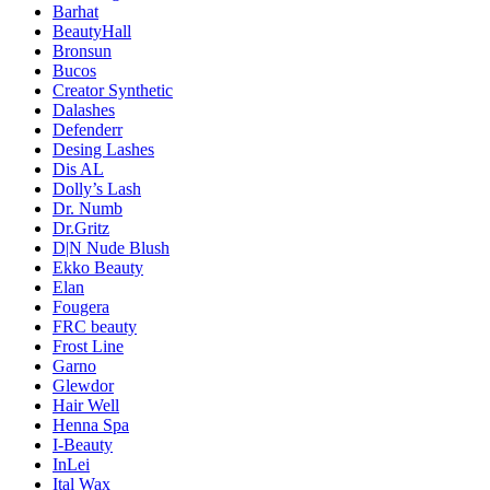
Barhat
BeautyHall
Bronsun
Bucos
Creator Synthetic
Dalashes
Defenderr
Desing Lashes
Dis AL
Dolly’s Lash
Dr. Numb
Dr.Gritz
D|N Nude Blush
Ekko Beauty
Elan
Fougera
FRC beauty
Frost Line
Garno
Glewdor
Hair Well
Henna Spa
I-Beauty
InLei
Ital Wax