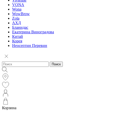
Vivienne
VONA
Wona
WowBrow
Zola
АХД
Бланидас
Екатерина Виноградова
Китай
Корея
Неосептин Перевин
Поиск
Корзина