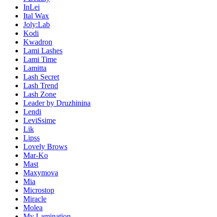
InLei
Ital Wax
Joly:Lab
Kodi
Kwadron
Lami Lashes
Lami Time
Lamitta
Lash Secret
Lash Trend
Lash Zone
Leader by Druzhinina
Lendi
LeviSsime
Lik
Lipss
Lovely Brows
Mar-Ko
Mast
Maxymova
Mia
Microstop
Miracle
Molea
My Lamination