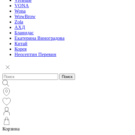
Vivienne
VONA
Wona
WowBrow
Zola
АХД
Бланидас
Екатерина Виноградова
Китай
Корея
Неосептин Перевин
Поиск
Корзина