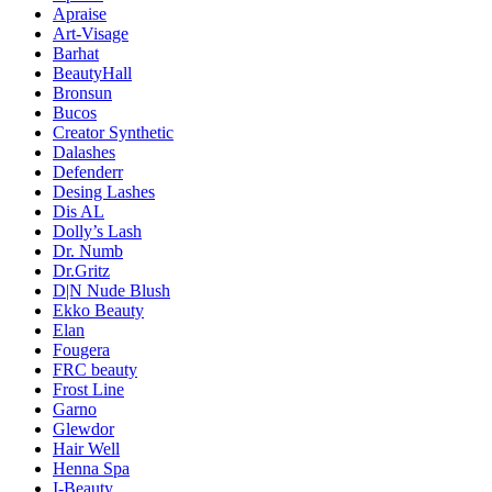
Apraise
Art-Visage
Barhat
BeautyHall
Bronsun
Bucos
Creator Synthetic
Dalashes
Defenderr
Desing Lashes
Dis AL
Dolly’s Lash
Dr. Numb
Dr.Gritz
D|N Nude Blush
Ekko Beauty
Elan
Fougera
FRC beauty
Frost Line
Garno
Glewdor
Hair Well
Henna Spa
I-Beauty