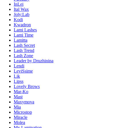
InLei
Ital Wax
Joly:Lab
Kodi
Kwadron
Lami Lashes
Lami Time
Lamitta
Lash Secret
Lash Trend
Lash Zone
Leader by Druzhinina
Lendi
LeviSsime
Lik
Lipss
Lovely Brows
Mar-Ko
Mast
Maxymova
Mia
Microstop
Miracle
Molea
My Lamination