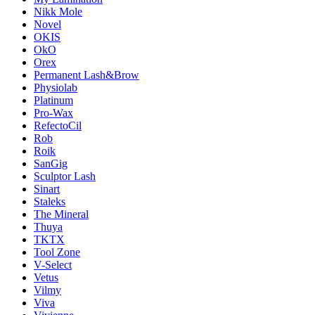
Nikk Mole
Novel
OKIS
OkO
Orex
Permanent Lash&Brow
Physiolab
Platinum
Pro-Wax
RefectoCil
Rob
Roik
SanGig
Sculptor Lash
Sinart
Staleks
The Mineral
Thuya
TKTX
Tool Zone
V-Select
Vetus
Vilmy
Viva