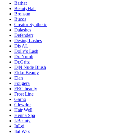
Barhat
BeautyHall
Bronsun
Bucos
Creator Synthetic
Dalashes
Defenderr
Desing Lashes
Dis AL
Dolly’s Lash
Dr. Numb
Dr.Gritz
D|N Nude Blush
Ekko Beauty
Elan
Fougera
FRC beauty
Frost Line
Garno
Glewdor
Hair Well
Henna Spa
I-Beauty
InLei
Ital Wax