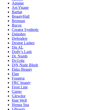
Apraise
Art-Visage
Barhat
BeautyHall
Bronsun
Bucos
Creator Synthetic
Dalashes
Defenderr
Desing Lashes
Dis AL
Dolly’s Lash
Dr. Numb
Dr.Gritz
D|N Nude Blush
Ekko Beauty
Elan
Fougera
FRC beauty
Frost Line
Garno
Glewdor
Hair Well
Henna Spa
I-Beauty