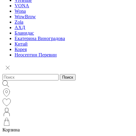
Vivienne
VONA
Wona
WowBrow
Zola
АХД
Бланидас
Екатерина Виноградова
Китай
Корея
Неосептин Перевин
Поиск
Корзина