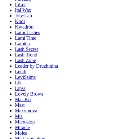
InLei
Ital Wax
Joly:Lab
Kodi
Kwadron
Lami Lashes
Lami Time
Lamitta
Lash Secret
Lash Trend
Lash Zone
Leader by Druzhinina
Lendi
LeviSsime
Lik
Lipss
Lovely Brows
Mar-Ko
Mast
Maxymova
Mia
Microstop
Miracle
Molea
My Lamination