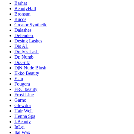
Barhat
BeautyHall
Bronsun
Bucos
Creator Synthetic
Dalashes
Defenderr
Desing Lashes
Dis AL
Dolly’s Lash
Dr. Numb
Dr.Gritz
D|N Nude Blush
Ekko Beauty
Elan
Fougera
FRC beauty
Frost Line
Garno
Glewdor
Hair Well
Henna Spa
I-Beauty
InLei
Ital Wax