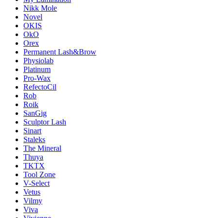
Nikk Mole
Novel
OKIS
OkO
Orex
Permanent Lash&Brow
Physiolab
Platinum
Pro-Wax
RefectoCil
Rob
Roik
SanGig
Sculptor Lash
Sinart
Staleks
The Mineral
Thuya
TKTX
Tool Zone
V-Select
Vetus
Vilmy
Viva