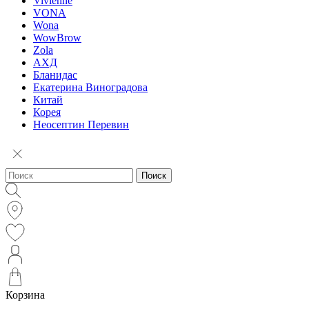
Vivienne
VONA
Wona
WowBrow
Zola
АХД
Бланидас
Екатерина Виноградова
Китай
Корея
Неосептин Перевин
Поиск
Корзина