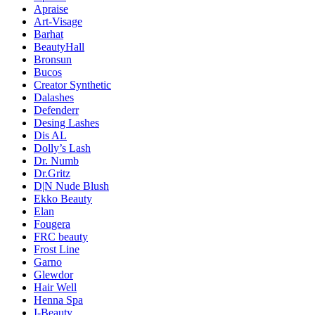
Apraise
Art-Visage
Barhat
BeautyHall
Bronsun
Bucos
Creator Synthetic
Dalashes
Defenderr
Desing Lashes
Dis AL
Dolly’s Lash
Dr. Numb
Dr.Gritz
D|N Nude Blush
Ekko Beauty
Elan
Fougera
FRC beauty
Frost Line
Garno
Glewdor
Hair Well
Henna Spa
I-Beauty