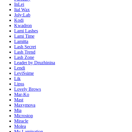
InLei
Ital Wax
Joly:Lab
Kodi
Kwadron
Lami Lashes
Lami Time
Lamitta
Lash Secret
Lash Trend
Lash Zone
Leader by Druzhinina
Lendi
LeviSsime
Lik
Lipss
Lovely Brows
Mar-Ko
Mast
Maxymova
Mia
Microstop
Miracle
Molea
My Lamination