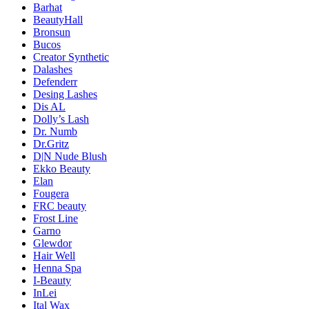
Barhat
BeautyHall
Bronsun
Bucos
Creator Synthetic
Dalashes
Defenderr
Desing Lashes
Dis AL
Dolly’s Lash
Dr. Numb
Dr.Gritz
D|N Nude Blush
Ekko Beauty
Elan
Fougera
FRC beauty
Frost Line
Garno
Glewdor
Hair Well
Henna Spa
I-Beauty
InLei
Ital Wax