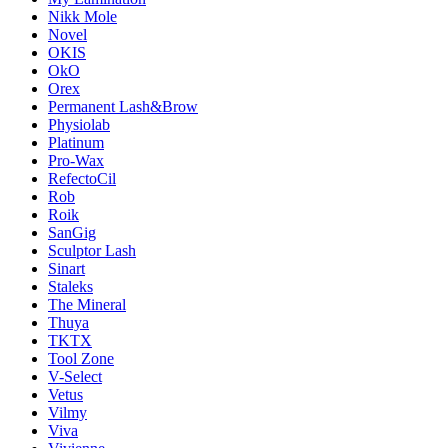
Nikk Mole
Novel
OKIS
OkO
Orex
Permanent Lash&Brow
Physiolab
Platinum
Pro-Wax
RefectoCil
Rob
Roik
SanGig
Sculptor Lash
Sinart
Staleks
The Mineral
Thuya
TKTX
Tool Zone
V-Select
Vetus
Vilmy
Viva