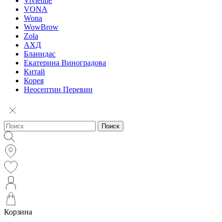
Vivienne
VONA
Wona
WowBrow
Zola
АХД
Бланидас
Екатерина Виноградова
Китай
Корея
Неосептин Перевин
Поиск
Корзина