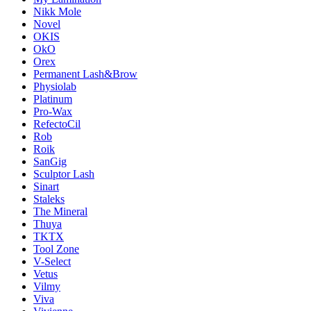
Nikk Mole
Novel
OKIS
OkO
Orex
Permanent Lash&Brow
Physiolab
Platinum
Pro-Wax
RefectoCil
Rob
Roik
SanGig
Sculptor Lash
Sinart
Staleks
The Mineral
Thuya
TKTX
Tool Zone
V-Select
Vetus
Vilmy
Viva