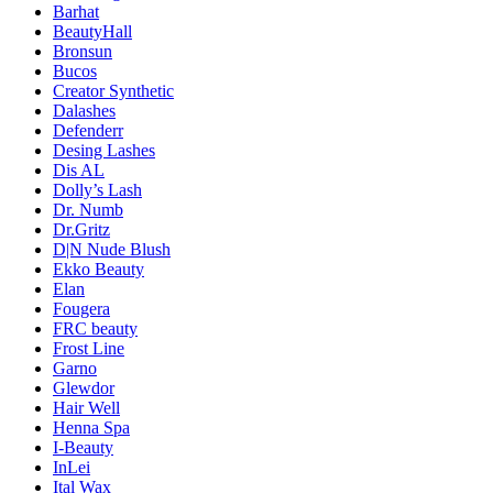
Barhat
BeautyHall
Bronsun
Bucos
Creator Synthetic
Dalashes
Defenderr
Desing Lashes
Dis AL
Dolly’s Lash
Dr. Numb
Dr.Gritz
D|N Nude Blush
Ekko Beauty
Elan
Fougera
FRC beauty
Frost Line
Garno
Glewdor
Hair Well
Henna Spa
I-Beauty
InLei
Ital Wax