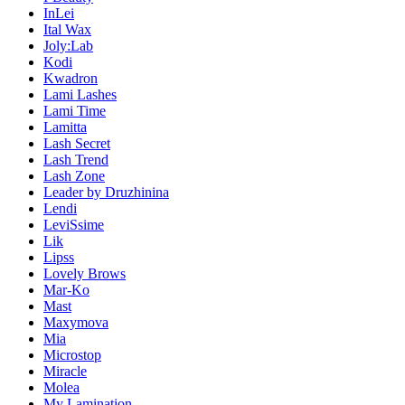
InLei
Ital Wax
Joly:Lab
Kodi
Kwadron
Lami Lashes
Lami Time
Lamitta
Lash Secret
Lash Trend
Lash Zone
Leader by Druzhinina
Lendi
LeviSsime
Lik
Lipss
Lovely Brows
Mar-Ko
Mast
Maxymova
Mia
Microstop
Miracle
Molea
My Lamination