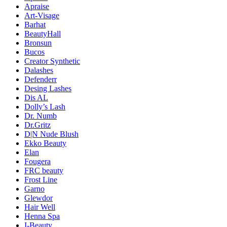
Apraise
Art-Visage
Barhat
BeautyHall
Bronsun
Bucos
Creator Synthetic
Dalashes
Defenderr
Desing Lashes
Dis AL
Dolly’s Lash
Dr. Numb
Dr.Gritz
D|N Nude Blush
Ekko Beauty
Elan
Fougera
FRC beauty
Frost Line
Garno
Glewdor
Hair Well
Henna Spa
I-Beauty