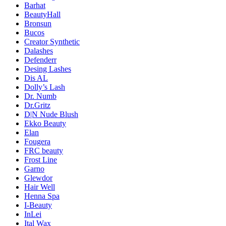
Barhat
BeautyHall
Bronsun
Bucos
Creator Synthetic
Dalashes
Defenderr
Desing Lashes
Dis AL
Dolly’s Lash
Dr. Numb
Dr.Gritz
D|N Nude Blush
Ekko Beauty
Elan
Fougera
FRC beauty
Frost Line
Garno
Glewdor
Hair Well
Henna Spa
I-Beauty
InLei
Ital Wax