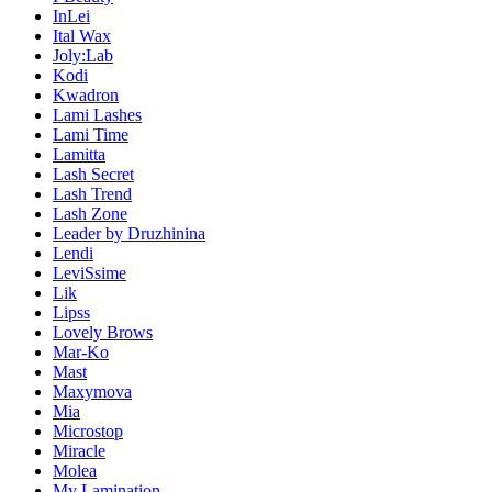
InLei
Ital Wax
Joly:Lab
Kodi
Kwadron
Lami Lashes
Lami Time
Lamitta
Lash Secret
Lash Trend
Lash Zone
Leader by Druzhinina
Lendi
LeviSsime
Lik
Lipss
Lovely Brows
Mar-Ko
Mast
Maxymova
Mia
Microstop
Miracle
Molea
My Lamination