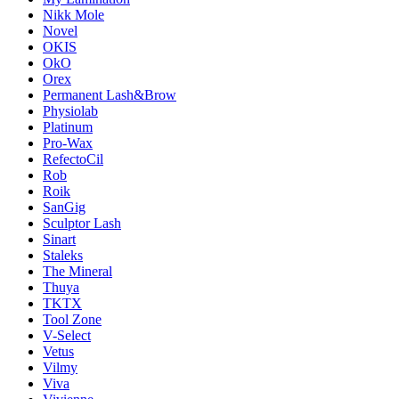
Nikk Mole
Novel
OKIS
OkO
Orex
Permanent Lash&Brow
Physiolab
Platinum
Pro-Wax
RefectoCil
Rob
Roik
SanGig
Sculptor Lash
Sinart
Staleks
The Mineral
Thuya
TKTX
Tool Zone
V-Select
Vetus
Vilmy
Viva