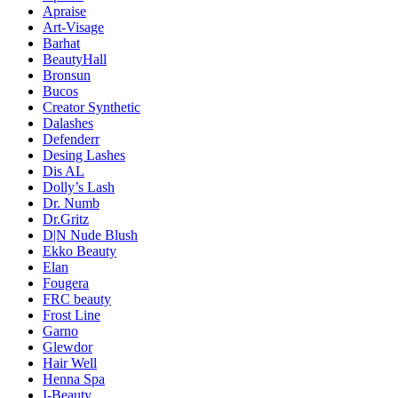
Apraise
Art-Visage
Barhat
BeautyHall
Bronsun
Bucos
Creator Synthetic
Dalashes
Defenderr
Desing Lashes
Dis AL
Dolly’s Lash
Dr. Numb
Dr.Gritz
D|N Nude Blush
Ekko Beauty
Elan
Fougera
FRC beauty
Frost Line
Garno
Glewdor
Hair Well
Henna Spa
I-Beauty