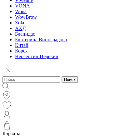
Vivienne
VONA
Wona
WowBrow
Zola
АХД
Бланидас
Екатерина Виноградова
Китай
Корея
Неосептин Перевин
Поиск
Корзина