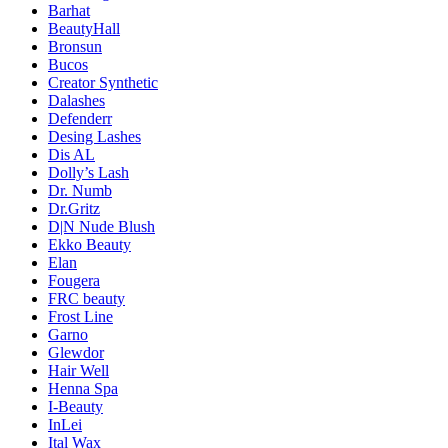
Barhat
BeautyHall
Bronsun
Bucos
Creator Synthetic
Dalashes
Defenderr
Desing Lashes
Dis AL
Dolly’s Lash
Dr. Numb
Dr.Gritz
D|N Nude Blush
Ekko Beauty
Elan
Fougera
FRC beauty
Frost Line
Garno
Glewdor
Hair Well
Henna Spa
I-Beauty
InLei
Ital Wax