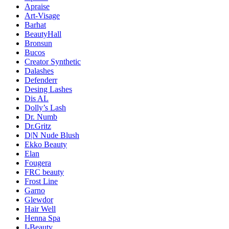
Apraise
Art-Visage
Barhat
BeautyHall
Bronsun
Bucos
Creator Synthetic
Dalashes
Defenderr
Desing Lashes
Dis AL
Dolly’s Lash
Dr. Numb
Dr.Gritz
D|N Nude Blush
Ekko Beauty
Elan
Fougera
FRC beauty
Frost Line
Garno
Glewdor
Hair Well
Henna Spa
I-Beauty