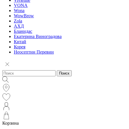
Vivienne
VONA
Wona
WowBrow
Zola
АХД
Бланидас
Екатерина Виноградова
Китай
Корея
Неосептин Перевин
Поиск
Корзина