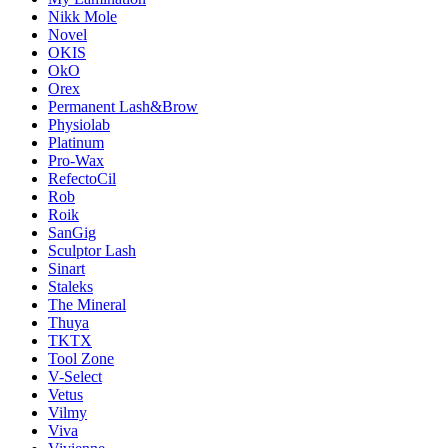
Nikk Mole
Novel
OKIS
OkO
Orex
Permanent Lash&Brow
Physiolab
Platinum
Pro-Wax
RefectoCil
Rob
Roik
SanGig
Sculptor Lash
Sinart
Staleks
The Mineral
Thuya
TKTX
Tool Zone
V-Select
Vetus
Vilmy
Viva