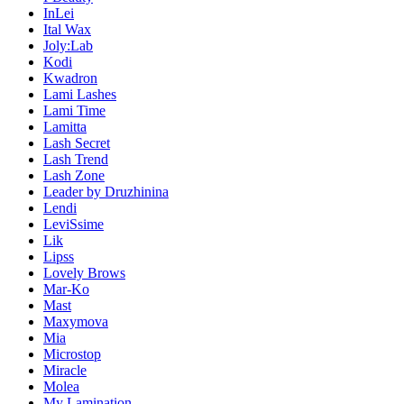
InLei
Ital Wax
Joly:Lab
Kodi
Kwadron
Lami Lashes
Lami Time
Lamitta
Lash Secret
Lash Trend
Lash Zone
Leader by Druzhinina
Lendi
LeviSsime
Lik
Lipss
Lovely Brows
Mar-Ko
Mast
Maxymova
Mia
Microstop
Miracle
Molea
My Lamination