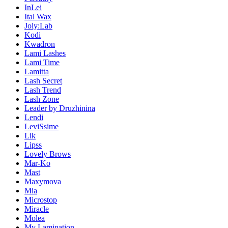
InLei
Ital Wax
Joly:Lab
Kodi
Kwadron
Lami Lashes
Lami Time
Lamitta
Lash Secret
Lash Trend
Lash Zone
Leader by Druzhinina
Lendi
LeviSsime
Lik
Lipss
Lovely Brows
Mar-Ko
Mast
Maxymova
Mia
Microstop
Miracle
Molea
My Lamination