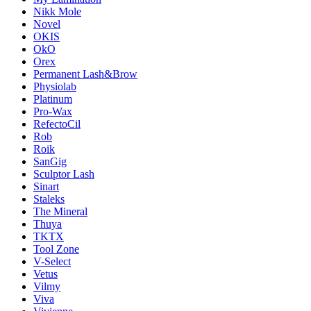
Nikk Mole
Novel
OKIS
OkO
Orex
Permanent Lash&Brow
Physiolab
Platinum
Pro-Wax
RefectoCil
Rob
Roik
SanGig
Sculptor Lash
Sinart
Staleks
The Mineral
Thuya
TKTX
Tool Zone
V-Select
Vetus
Vilmy
Viva