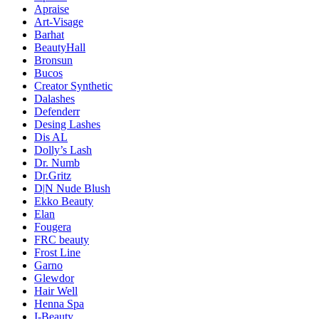
Apraise
Art-Visage
Barhat
BeautyHall
Bronsun
Bucos
Creator Synthetic
Dalashes
Defenderr
Desing Lashes
Dis AL
Dolly’s Lash
Dr. Numb
Dr.Gritz
D|N Nude Blush
Ekko Beauty
Elan
Fougera
FRC beauty
Frost Line
Garno
Glewdor
Hair Well
Henna Spa
I-Beauty