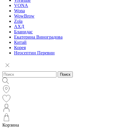
Vivienne
VONA
Wona
WowBrow
Zola
АХД
Бланидас
Екатерина Виноградова
Китай
Корея
Неосептин Перевин
Поиск
Корзина