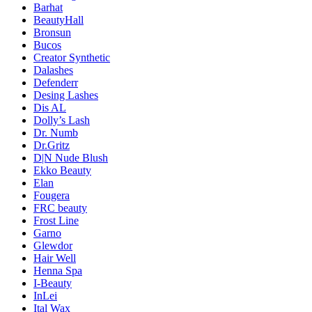
Barhat
BeautyHall
Bronsun
Bucos
Creator Synthetic
Dalashes
Defenderr
Desing Lashes
Dis AL
Dolly’s Lash
Dr. Numb
Dr.Gritz
D|N Nude Blush
Ekko Beauty
Elan
Fougera
FRC beauty
Frost Line
Garno
Glewdor
Hair Well
Henna Spa
I-Beauty
InLei
Ital Wax