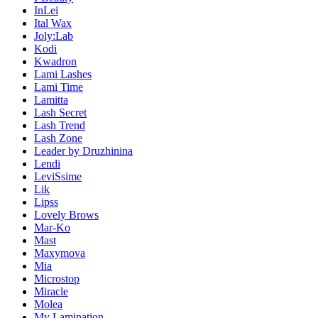
InLei
Ital Wax
Joly:Lab
Kodi
Kwadron
Lami Lashes
Lami Time
Lamitta
Lash Secret
Lash Trend
Lash Zone
Leader by Druzhinina
Lendi
LeviSsime
Lik
Lipss
Lovely Brows
Mar-Ko
Mast
Maxymova
Mia
Microstop
Miracle
Molea
My Lamination