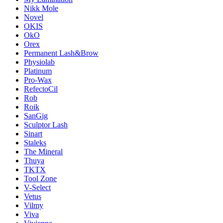
Nikk Mole
Novel
OKIS
OkO
Orex
Permanent Lash&Brow
Physiolab
Platinum
Pro-Wax
RefectoCil
Rob
Roik
SanGig
Sculptor Lash
Sinart
Staleks
The Mineral
Thuya
TKTX
Tool Zone
V-Select
Vetus
Vilmy
Viva