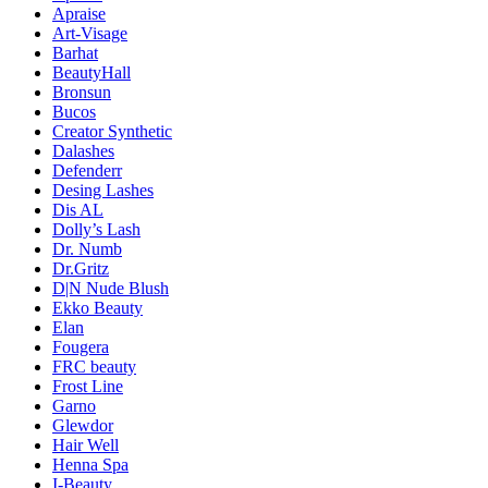
Apraise
Art-Visage
Barhat
BeautyHall
Bronsun
Bucos
Creator Synthetic
Dalashes
Defenderr
Desing Lashes
Dis AL
Dolly’s Lash
Dr. Numb
Dr.Gritz
D|N Nude Blush
Ekko Beauty
Elan
Fougera
FRC beauty
Frost Line
Garno
Glewdor
Hair Well
Henna Spa
I-Beauty