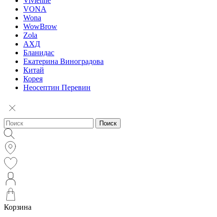
Vivienne
VONA
Wona
WowBrow
Zola
АХД
Бланидас
Екатерина Виноградова
Китай
Корея
Неосептин Перевин
Поиск
Корзина