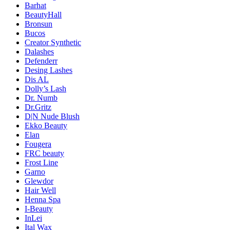
Barhat
BeautyHall
Bronsun
Bucos
Creator Synthetic
Dalashes
Defenderr
Desing Lashes
Dis AL
Dolly’s Lash
Dr. Numb
Dr.Gritz
D|N Nude Blush
Ekko Beauty
Elan
Fougera
FRC beauty
Frost Line
Garno
Glewdor
Hair Well
Henna Spa
I-Beauty
InLei
Ital Wax