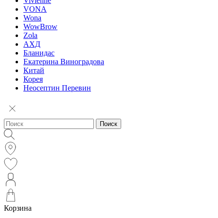
Vivienne
VONA
Wona
WowBrow
Zola
АХД
Бланидас
Екатерина Виноградова
Китай
Корея
Неосептин Перевин
Поиск
Корзина