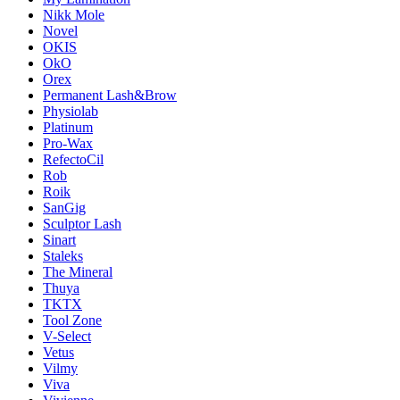
Nikk Mole
Novel
OKIS
OkO
Orex
Permanent Lash&Brow
Physiolab
Platinum
Pro-Wax
RefectoCil
Rob
Roik
SanGig
Sculptor Lash
Sinart
Staleks
The Mineral
Thuya
TKTX
Tool Zone
V-Select
Vetus
Vilmy
Viva