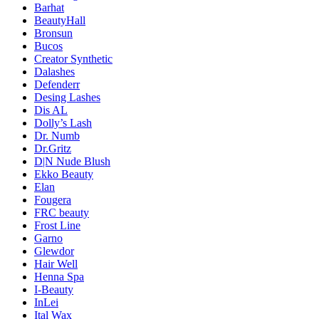
Barhat
BeautyHall
Bronsun
Bucos
Creator Synthetic
Dalashes
Defenderr
Desing Lashes
Dis AL
Dolly’s Lash
Dr. Numb
Dr.Gritz
D|N Nude Blush
Ekko Beauty
Elan
Fougera
FRC beauty
Frost Line
Garno
Glewdor
Hair Well
Henna Spa
I-Beauty
InLei
Ital Wax