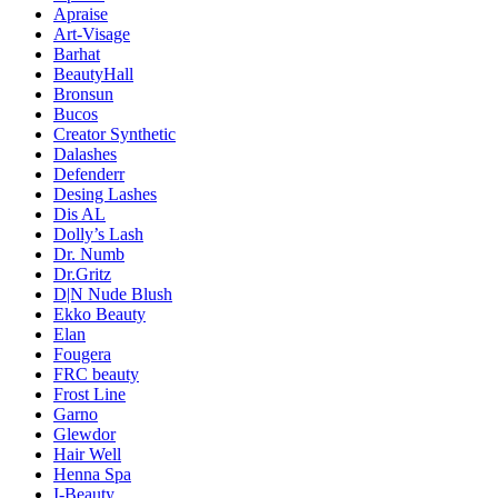
Apraise
Art-Visage
Barhat
BeautyHall
Bronsun
Bucos
Creator Synthetic
Dalashes
Defenderr
Desing Lashes
Dis AL
Dolly’s Lash
Dr. Numb
Dr.Gritz
D|N Nude Blush
Ekko Beauty
Elan
Fougera
FRC beauty
Frost Line
Garno
Glewdor
Hair Well
Henna Spa
I-Beauty