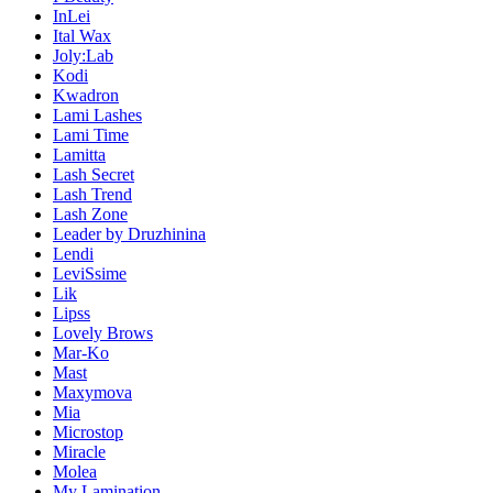
InLei
Ital Wax
Joly:Lab
Kodi
Kwadron
Lami Lashes
Lami Time
Lamitta
Lash Secret
Lash Trend
Lash Zone
Leader by Druzhinina
Lendi
LeviSsime
Lik
Lipss
Lovely Brows
Mar-Ko
Mast
Maxymova
Mia
Microstop
Miracle
Molea
My Lamination