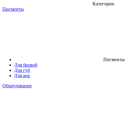
Категории
Пигменты
Пигменты
Для бровей
Для губ
Для век
Оборудование