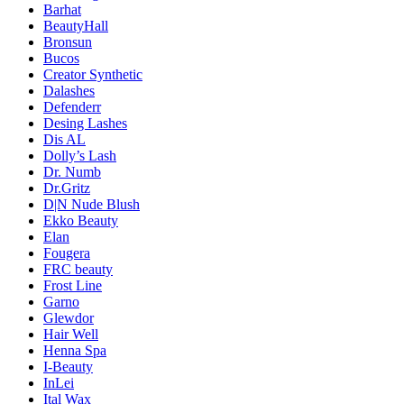
Barhat
BeautyHall
Bronsun
Bucos
Creator Synthetic
Dalashes
Defenderr
Desing Lashes
Dis AL
Dolly’s Lash
Dr. Numb
Dr.Gritz
D|N Nude Blush
Ekko Beauty
Elan
Fougera
FRC beauty
Frost Line
Garno
Glewdor
Hair Well
Henna Spa
I-Beauty
InLei
Ital Wax