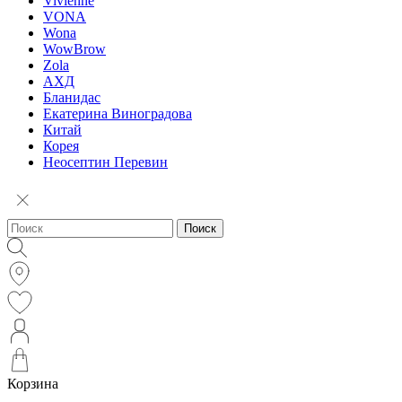
Vivienne
VONA
Wona
WowBrow
Zola
АХД
Бланидас
Екатерина Виноградова
Китай
Корея
Неосептин Перевин
Поиск
Корзина