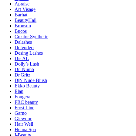
Apraise
Art-Visage
Barhat
BeautyHall
Bronsun
Bucos
Creator Synthetic
Dalashes
Defenderr
Desing Lashes
Dis AL
Dolly’s Lash
Dr. Numb
Dr.Gritz
D|N Nude Blush
Ekko Beauty
Elan
Fougera
FRC beauty
Frost Line
Garno
Glewdor
Hair Well
Henna Spa
I-Beauty