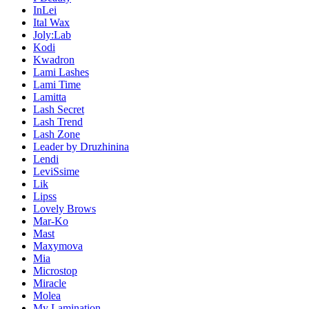
InLei
Ital Wax
Joly:Lab
Kodi
Kwadron
Lami Lashes
Lami Time
Lamitta
Lash Secret
Lash Trend
Lash Zone
Leader by Druzhinina
Lendi
LeviSsime
Lik
Lipss
Lovely Brows
Mar-Ko
Mast
Maxymova
Mia
Microstop
Miracle
Molea
My Lamination