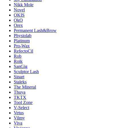
Nikk Mole
Novel
OKIS
OkO
Orex
Permanent Lash&Brow
Physiolab
Platinum
Pro-Wax
RefectoCil
Rob
Roik
SanGig
Sculptor Lash
Sinart
Staleks
The Mineral
Thuya
TKTX
Tool Zone
V-Select
Vetus
Vilmy
Viva