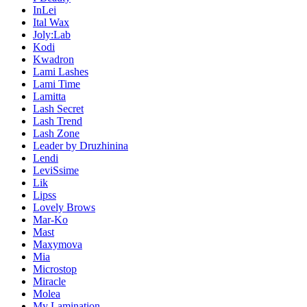
InLei
Ital Wax
Joly:Lab
Kodi
Kwadron
Lami Lashes
Lami Time
Lamitta
Lash Secret
Lash Trend
Lash Zone
Leader by Druzhinina
Lendi
LeviSsime
Lik
Lipss
Lovely Brows
Mar-Ko
Mast
Maxymova
Mia
Microstop
Miracle
Molea
My Lamination