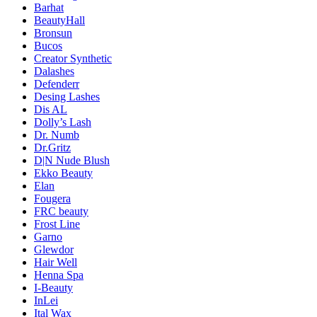
Barhat
BeautyHall
Bronsun
Bucos
Creator Synthetic
Dalashes
Defenderr
Desing Lashes
Dis AL
Dolly’s Lash
Dr. Numb
Dr.Gritz
D|N Nude Blush
Ekko Beauty
Elan
Fougera
FRC beauty
Frost Line
Garno
Glewdor
Hair Well
Henna Spa
I-Beauty
InLei
Ital Wax