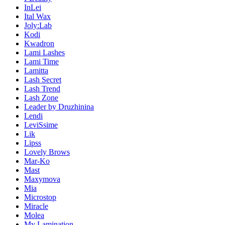
InLei
Ital Wax
Joly:Lab
Kodi
Kwadron
Lami Lashes
Lami Time
Lamitta
Lash Secret
Lash Trend
Lash Zone
Leader by Druzhinina
Lendi
LeviSsime
Lik
Lipss
Lovely Brows
Mar-Ko
Mast
Maxymova
Mia
Microstop
Miracle
Molea
My Lamination