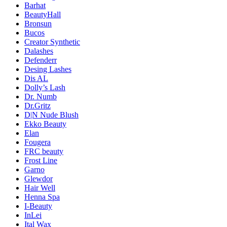
Barhat
BeautyHall
Bronsun
Bucos
Creator Synthetic
Dalashes
Defenderr
Desing Lashes
Dis AL
Dolly’s Lash
Dr. Numb
Dr.Gritz
D|N Nude Blush
Ekko Beauty
Elan
Fougera
FRC beauty
Frost Line
Garno
Glewdor
Hair Well
Henna Spa
I-Beauty
InLei
Ital Wax