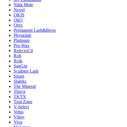
Nikk Mole
Novel
OKIS
OkO
Orex
Permanent Lash&Brow
Physiolab
Platinum
Pro-Wax
RefectoCil
Rob
Roik
SanGig
Sculptor Lash
Sinart
Staleks
The Mineral
Thuya
TKTX
Tool Zone
V-Select
Vetus
Vilmy
Viva