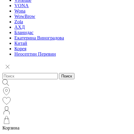
Vivienne
VONA
Wona
WowBrow
Zola
АХД
Бланидас
Екатерина Виноградова
Китай
Корея
Неосептин Перевин
Поиск
Корзина