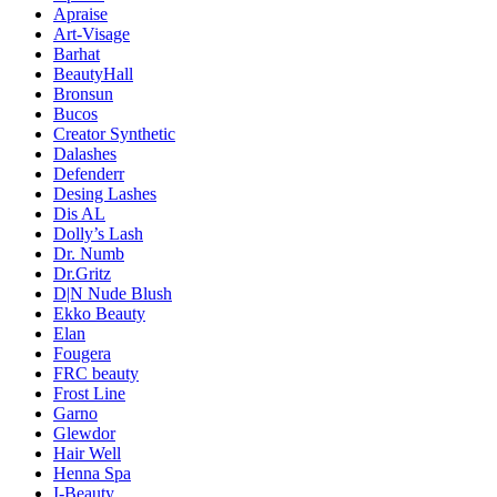
Apraise
Art-Visage
Barhat
BeautyHall
Bronsun
Bucos
Creator Synthetic
Dalashes
Defenderr
Desing Lashes
Dis AL
Dolly’s Lash
Dr. Numb
Dr.Gritz
D|N Nude Blush
Ekko Beauty
Elan
Fougera
FRC beauty
Frost Line
Garno
Glewdor
Hair Well
Henna Spa
I-Beauty