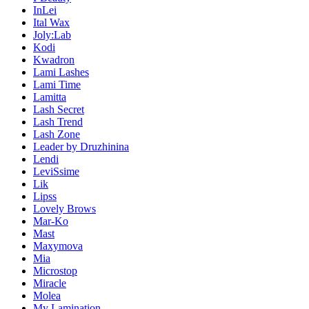
InLei
Ital Wax
Joly:Lab
Kodi
Kwadron
Lami Lashes
Lami Time
Lamitta
Lash Secret
Lash Trend
Lash Zone
Leader by Druzhinina
Lendi
LeviSsime
Lik
Lipss
Lovely Brows
Mar-Ko
Mast
Maxymova
Mia
Microstop
Miracle
Molea
My Lamination