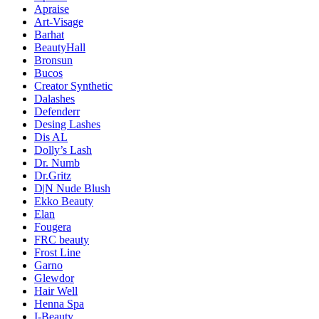
Apraise
Art-Visage
Barhat
BeautyHall
Bronsun
Bucos
Creator Synthetic
Dalashes
Defenderr
Desing Lashes
Dis AL
Dolly’s Lash
Dr. Numb
Dr.Gritz
D|N Nude Blush
Ekko Beauty
Elan
Fougera
FRC beauty
Frost Line
Garno
Glewdor
Hair Well
Henna Spa
I-Beauty