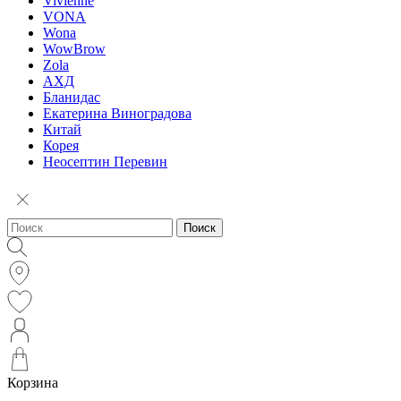
Vivienne
VONA
Wona
WowBrow
Zola
АХД
Бланидас
Екатерина Виноградова
Китай
Корея
Неосептин Перевин
Поиск
Корзина