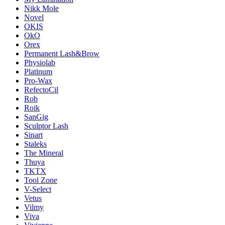
Nikk Mole
Novel
OKIS
OkO
Orex
Permanent Lash&Brow
Physiolab
Platinum
Pro-Wax
RefectoCil
Rob
Roik
SanGig
Sculptor Lash
Sinart
Staleks
The Mineral
Thuya
TKTX
Tool Zone
V-Select
Vetus
Vilmy
Viva