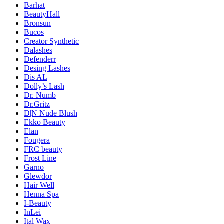
Barhat
BeautyHall
Bronsun
Bucos
Creator Synthetic
Dalashes
Defenderr
Desing Lashes
Dis AL
Dolly’s Lash
Dr. Numb
Dr.Gritz
D|N Nude Blush
Ekko Beauty
Elan
Fougera
FRC beauty
Frost Line
Garno
Glewdor
Hair Well
Henna Spa
I-Beauty
InLei
Ital Wax