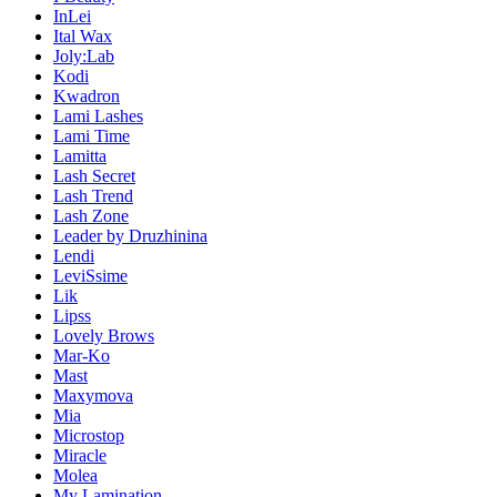
InLei
Ital Wax
Joly:Lab
Kodi
Kwadron
Lami Lashes
Lami Time
Lamitta
Lash Secret
Lash Trend
Lash Zone
Leader by Druzhinina
Lendi
LeviSsime
Lik
Lipss
Lovely Brows
Mar-Ko
Mast
Maxymova
Mia
Microstop
Miracle
Molea
My Lamination