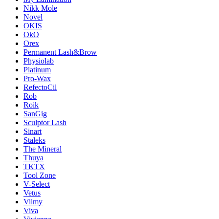
Nikk Mole
Novel
OKIS
OkO
Orex
Permanent Lash&Brow
Physiolab
Platinum
Pro-Wax
RefectoCil
Rob
Roik
SanGig
Sculptor Lash
Sinart
Staleks
The Mineral
Thuya
TKTX
Tool Zone
V-Select
Vetus
Vilmy
Viva