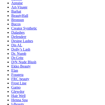
Apraise
Art-Visage
Barhat
BeautyHall
Bronsun
Bucos
Creator Synthetic
Dalashes
Defenderr
Desing Lashes
Dis AL
Dolly’s Lash
Dr. Numb
Dr.Gritz
D|N Nude Blush
Ekko Beauty
Elan
Fougera
FRC beauty
Frost Line
Garno
Glewdor
Hair Well
Henna Spa
I-Beauty