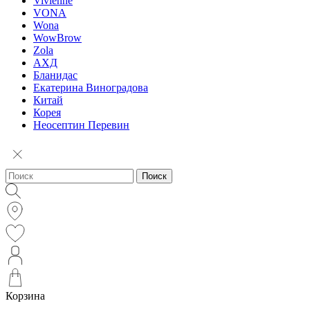
Vivienne
VONA
Wona
WowBrow
Zola
АХД
Бланидас
Екатерина Виноградова
Китай
Корея
Неосептин Перевин
Поиск
Корзина