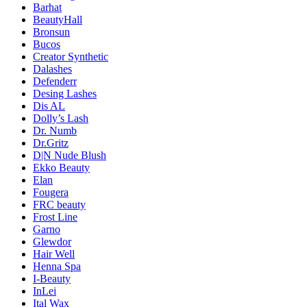
Barhat
BeautyHall
Bronsun
Bucos
Creator Synthetic
Dalashes
Defenderr
Desing Lashes
Dis AL
Dolly’s Lash
Dr. Numb
Dr.Gritz
D|N Nude Blush
Ekko Beauty
Elan
Fougera
FRC beauty
Frost Line
Garno
Glewdor
Hair Well
Henna Spa
I-Beauty
InLei
Ital Wax