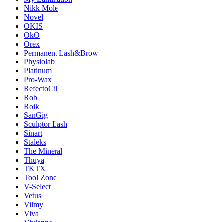
Nikk Mole
Novel
OKIS
OkO
Orex
Permanent Lash&Brow
Physiolab
Platinum
Pro-Wax
RefectoCil
Rob
Roik
SanGig
Sculptor Lash
Sinart
Staleks
The Mineral
Thuya
TKTX
Tool Zone
V-Select
Vetus
Vilmy
Viva