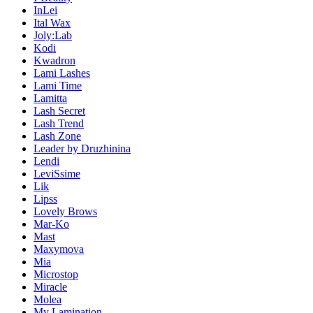
InLei
Ital Wax
Joly:Lab
Kodi
Kwadron
Lami Lashes
Lami Time
Lamitta
Lash Secret
Lash Trend
Lash Zone
Leader by Druzhinina
Lendi
LeviSsime
Lik
Lipss
Lovely Brows
Mar-Ko
Mast
Maxymova
Mia
Microstop
Miracle
Molea
My Lamination