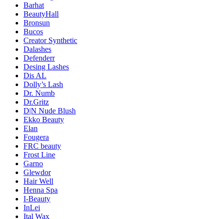
Barhat
BeautyHall
Bronsun
Bucos
Creator Synthetic
Dalashes
Defenderr
Desing Lashes
Dis AL
Dolly’s Lash
Dr. Numb
Dr.Gritz
D|N Nude Blush
Ekko Beauty
Elan
Fougera
FRC beauty
Frost Line
Garno
Glewdor
Hair Well
Henna Spa
I-Beauty
InLei
Ital Wax