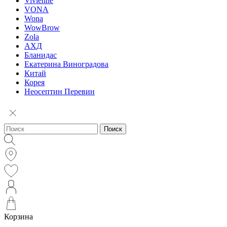
Vivienne
VONA
Wona
WowBrow
Zola
АХД
Бланидас
Екатерина Виноградова
Китай
Корея
Неосептин Перевин
Поиск
Корзина