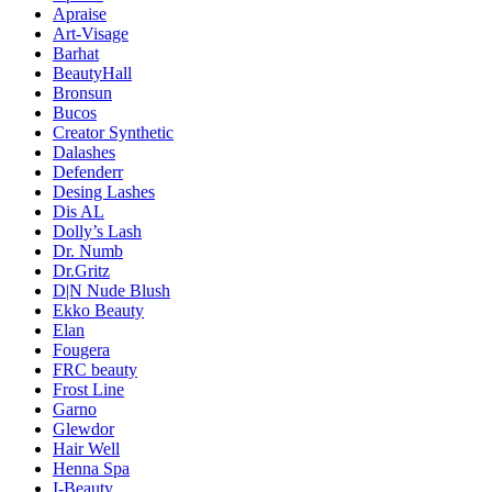
Apraise
Art-Visage
Barhat
BeautyHall
Bronsun
Bucos
Creator Synthetic
Dalashes
Defenderr
Desing Lashes
Dis AL
Dolly’s Lash
Dr. Numb
Dr.Gritz
D|N Nude Blush
Ekko Beauty
Elan
Fougera
FRC beauty
Frost Line
Garno
Glewdor
Hair Well
Henna Spa
I-Beauty