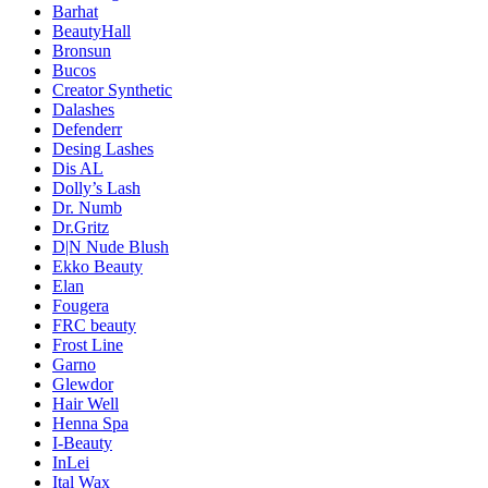
Barhat
BeautyHall
Bronsun
Bucos
Creator Synthetic
Dalashes
Defenderr
Desing Lashes
Dis AL
Dolly’s Lash
Dr. Numb
Dr.Gritz
D|N Nude Blush
Ekko Beauty
Elan
Fougera
FRC beauty
Frost Line
Garno
Glewdor
Hair Well
Henna Spa
I-Beauty
InLei
Ital Wax