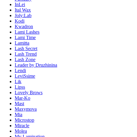
InLei
Ital Wax
Joly:Lab
Kodi
Kwadron
Lami Lashes
Lami Time
Lamitta
Lash Secret
Lash Trend
Lash Zone
Leader by Druzhinina
Lendi
LeviSsime
Lik
Lipss
Lovely Brows
Mar-Ko
Mast
Maxymova
Mia
Microstop
Miracle
Molea
My Lamination