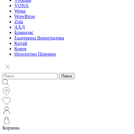
Vivienne
VONA
Wona
WowBrow
Zola
АХД
Бланидас
Екатерина Виноградова
Китай
Корея
Неосептин Перевин
Поиск
Корзина