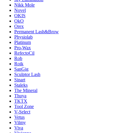
Nikk Mole
Novel
OKIS
OkO
Orex
Permanent Lash&Brow
Physiolab
Platinum
Pro-Wax
RefectoCil
Rob
Roik
SanGig
Sculptor Lash
Sinart
Staleks
The Mineral
Thuya
TKTX
Tool Zone
V-Select
Vetus
Vilmy
Viva