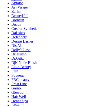
Apraise
Art-Visage
Barhat
BeautyHall
Bronsun
Bucos
Creator Synthetic
Dalashes
Defenderr
Desing Lashes
Dis AL
Dolly’s Lash
Dr. Numb
Dr.Gritz
D|N Nude Blush
Ekko Beauty
Elan
Fougera
FRC beauty
Frost Line
Garno
Glewdor
Hair Well
Henna Spa
I-Beauty