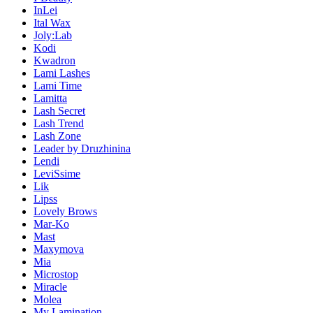
InLei
Ital Wax
Joly:Lab
Kodi
Kwadron
Lami Lashes
Lami Time
Lamitta
Lash Secret
Lash Trend
Lash Zone
Leader by Druzhinina
Lendi
LeviSsime
Lik
Lipss
Lovely Brows
Mar-Ko
Mast
Maxymova
Mia
Microstop
Miracle
Molea
My Lamination