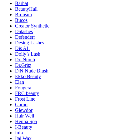
Barhat
BeautyHall
Bronsun
Bucos
Creator Synthetic
Dalashes
Defenderr
Desing Lashes
Dis AL
Dolly’s Lash
Dr. Numb
Dr.Gritz
D|N Nude Blush
Ekko Beauty
Elan
Fougera
FRC beauty
Frost Line
Garno
Glewdor
Hair Well
Henna Spa
I-Beauty
InLei
Ital Wax