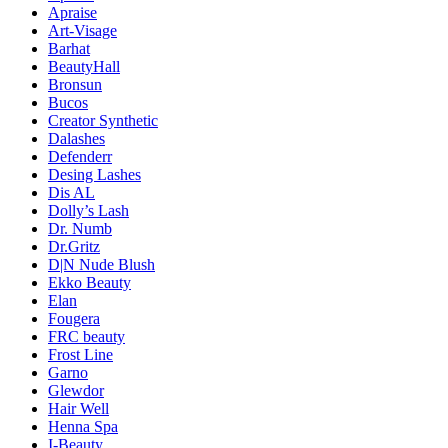
Apraise
Art-Visage
Barhat
BeautyHall
Bronsun
Bucos
Creator Synthetic
Dalashes
Defenderr
Desing Lashes
Dis AL
Dolly’s Lash
Dr. Numb
Dr.Gritz
D|N Nude Blush
Ekko Beauty
Elan
Fougera
FRC beauty
Frost Line
Garno
Glewdor
Hair Well
Henna Spa
I-Beauty