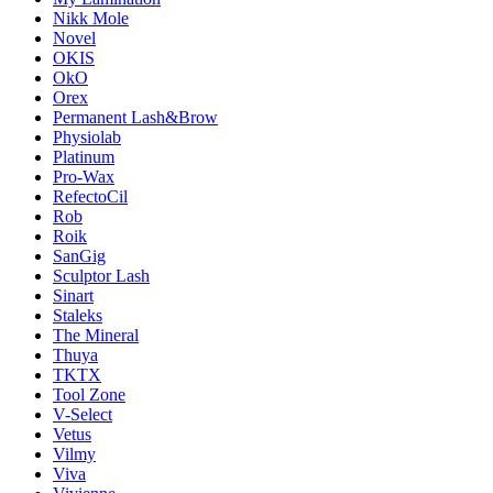
Nikk Mole
Novel
OKIS
OkO
Orex
Permanent Lash&Brow
Physiolab
Platinum
Pro-Wax
RefectoCil
Rob
Roik
SanGig
Sculptor Lash
Sinart
Staleks
The Mineral
Thuya
TKTX
Tool Zone
V-Select
Vetus
Vilmy
Viva