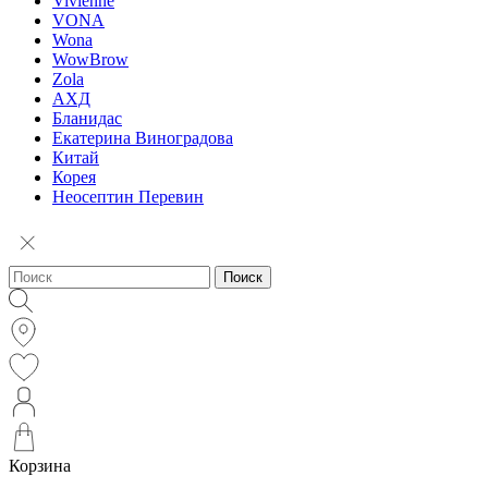
Vivienne
VONA
Wona
WowBrow
Zola
АХД
Бланидас
Екатерина Виноградова
Китай
Корея
Неосептин Перевин
Поиск
Корзина