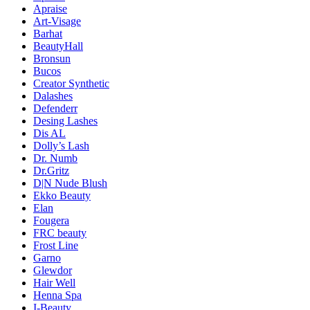
Apraise
Art-Visage
Barhat
BeautyHall
Bronsun
Bucos
Creator Synthetic
Dalashes
Defenderr
Desing Lashes
Dis AL
Dolly’s Lash
Dr. Numb
Dr.Gritz
D|N Nude Blush
Ekko Beauty
Elan
Fougera
FRC beauty
Frost Line
Garno
Glewdor
Hair Well
Henna Spa
I-Beauty