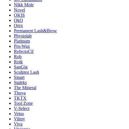
Nikk Mole
Novel
OKIS
OkO
Orex
Permanent Lash&Brow
Physiolab
Platinum
Pro-Wax
RefectoCil
Rob
Roik
SanGig
Sculptor Lash
Sinart
Staleks
The Mineral
Thuya
TKTX
Tool Zone
V-Select
Vetus
Vilmy
Viva