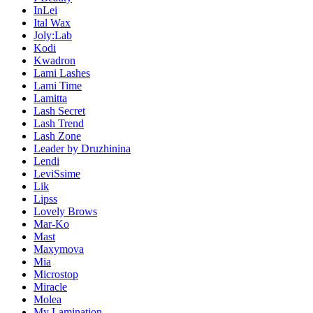
InLei
Ital Wax
Joly:Lab
Kodi
Kwadron
Lami Lashes
Lami Time
Lamitta
Lash Secret
Lash Trend
Lash Zone
Leader by Druzhinina
Lendi
LeviSsime
Lik
Lipss
Lovely Brows
Mar-Ko
Mast
Maxymova
Mia
Microstop
Miracle
Molea
My Lamination