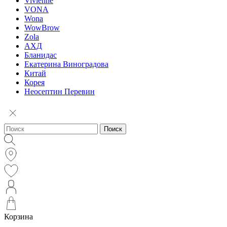
Vivienne
VONA
Wona
WowBrow
Zola
АХД
Бланидас
Екатерина Виноградова
Китай
Корея
Неосептин Перевин
Поиск
Корзина