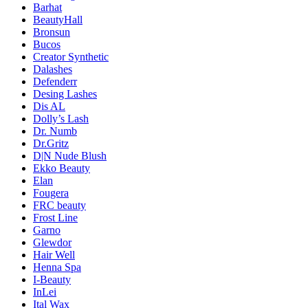
Barhat
BeautyHall
Bronsun
Bucos
Creator Synthetic
Dalashes
Defenderr
Desing Lashes
Dis AL
Dolly’s Lash
Dr. Numb
Dr.Gritz
D|N Nude Blush
Ekko Beauty
Elan
Fougera
FRC beauty
Frost Line
Garno
Glewdor
Hair Well
Henna Spa
I-Beauty
InLei
Ital Wax