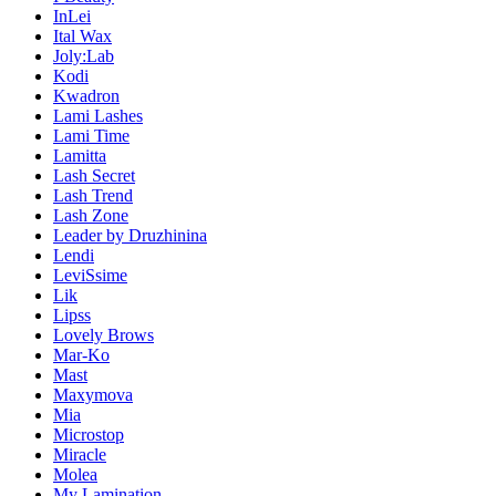
InLei
Ital Wax
Joly:Lab
Kodi
Kwadron
Lami Lashes
Lami Time
Lamitta
Lash Secret
Lash Trend
Lash Zone
Leader by Druzhinina
Lendi
LeviSsime
Lik
Lipss
Lovely Brows
Mar-Ko
Mast
Maxymova
Mia
Microstop
Miracle
Molea
My Lamination