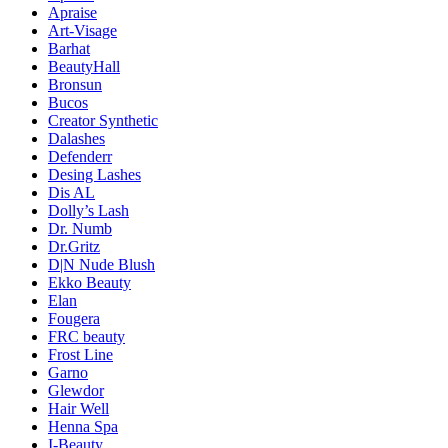
Apraise
Art-Visage
Barhat
BeautyHall
Bronsun
Bucos
Creator Synthetic
Dalashes
Defenderr
Desing Lashes
Dis AL
Dolly’s Lash
Dr. Numb
Dr.Gritz
D|N Nude Blush
Ekko Beauty
Elan
Fougera
FRC beauty
Frost Line
Garno
Glewdor
Hair Well
Henna Spa
I-Beauty