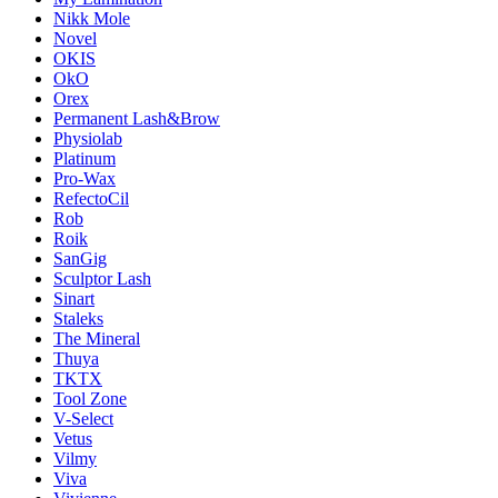
Nikk Mole
Novel
OKIS
OkO
Orex
Permanent Lash&Brow
Physiolab
Platinum
Pro-Wax
RefectoCil
Rob
Roik
SanGig
Sculptor Lash
Sinart
Staleks
The Mineral
Thuya
TKTX
Tool Zone
V-Select
Vetus
Vilmy
Viva