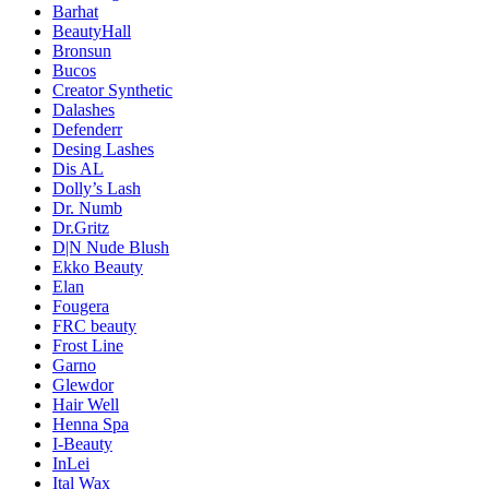
Barhat
BeautyHall
Bronsun
Bucos
Creator Synthetic
Dalashes
Defenderr
Desing Lashes
Dis AL
Dolly’s Lash
Dr. Numb
Dr.Gritz
D|N Nude Blush
Ekko Beauty
Elan
Fougera
FRC beauty
Frost Line
Garno
Glewdor
Hair Well
Henna Spa
I-Beauty
InLei
Ital Wax