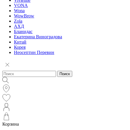
Vivienne
VONA
Wona
WowBrow
Zola
АХД
Бланидас
Екатерина Виноградова
Китай
Корея
Неосептин Перевин
Поиск
Корзина