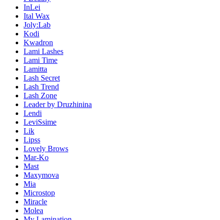
InLei
Ital Wax
Joly:Lab
Kodi
Kwadron
Lami Lashes
Lami Time
Lamitta
Lash Secret
Lash Trend
Lash Zone
Leader by Druzhinina
Lendi
LeviSsime
Lik
Lipss
Lovely Brows
Mar-Ko
Mast
Maxymova
Mia
Microstop
Miracle
Molea
My Lamination