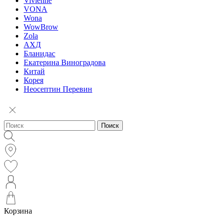
Vivienne
VONA
Wona
WowBrow
Zola
АХД
Бланидас
Екатерина Виноградова
Китай
Корея
Неосептин Перевин
Поиск
Корзина