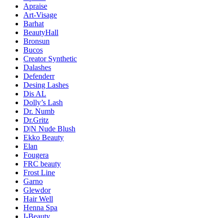
Apraise
Art-Visage
Barhat
BeautyHall
Bronsun
Bucos
Creator Synthetic
Dalashes
Defenderr
Desing Lashes
Dis AL
Dolly’s Lash
Dr. Numb
Dr.Gritz
D|N Nude Blush
Ekko Beauty
Elan
Fougera
FRC beauty
Frost Line
Garno
Glewdor
Hair Well
Henna Spa
I-Beauty