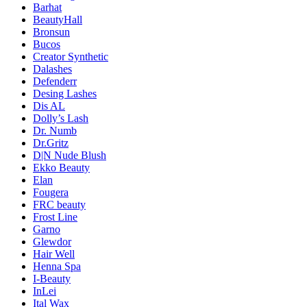
Barhat
BeautyHall
Bronsun
Bucos
Creator Synthetic
Dalashes
Defenderr
Desing Lashes
Dis AL
Dolly’s Lash
Dr. Numb
Dr.Gritz
D|N Nude Blush
Ekko Beauty
Elan
Fougera
FRC beauty
Frost Line
Garno
Glewdor
Hair Well
Henna Spa
I-Beauty
InLei
Ital Wax