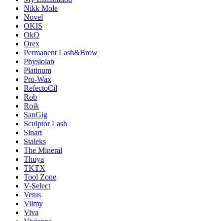
Nikk Mole
Novel
OKIS
OkO
Orex
Permanent Lash&Brow
Physiolab
Platinum
Pro-Wax
RefectoCil
Rob
Roik
SanGig
Sculptor Lash
Sinart
Staleks
The Mineral
Thuya
TKTX
Tool Zone
V-Select
Vetus
Vilmy
Viva