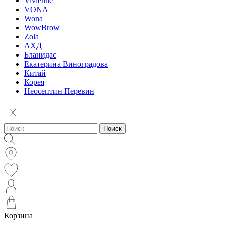
Vivienne
VONA
Wona
WowBrow
Zola
АХД
Бланидас
Екатерина Виноградова
Китай
Корея
Неосептин Перевин
Поиск
Корзина