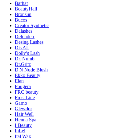
Barhat
BeautyHall
Bronsun
Bucos
Creator Synthetic
Dalashes
Defenderr
Desing Lashes
Dis AL
Dolly’s Lash
Dr. Numb
Dr.Gritz
D|N Nude Blush
Ekko Beauty
Elan
Fougera
FRC beauty
Frost Line
Garno
Glewdor
Hair Well
Henna Spa
I-Beauty
InLei
Ital Wax