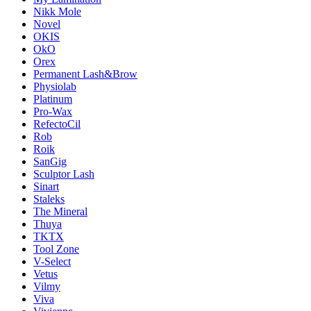
Nikk Mole
Novel
OKIS
OkO
Orex
Permanent Lash&Brow
Physiolab
Platinum
Pro-Wax
RefectoCil
Rob
Roik
SanGig
Sculptor Lash
Sinart
Staleks
The Mineral
Thuya
TKTX
Tool Zone
V-Select
Vetus
Vilmy
Viva