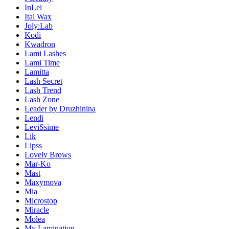
InLei
Ital Wax
Joly:Lab
Kodi
Kwadron
Lami Lashes
Lami Time
Lamitta
Lash Secret
Lash Trend
Lash Zone
Leader by Druzhinina
Lendi
LeviSsime
Lik
Lipss
Lovely Brows
Mar-Ko
Mast
Maxymova
Mia
Microstop
Miracle
Molea
My Lamination