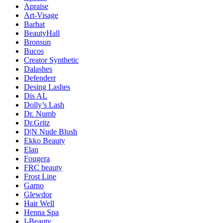
Apraise
Art-Visage
Barhat
BeautyHall
Bronsun
Bucos
Creator Synthetic
Dalashes
Defenderr
Desing Lashes
Dis AL
Dolly’s Lash
Dr. Numb
Dr.Gritz
D|N Nude Blush
Ekko Beauty
Elan
Fougera
FRC beauty
Frost Line
Garno
Glewdor
Hair Well
Henna Spa
I-Beauty