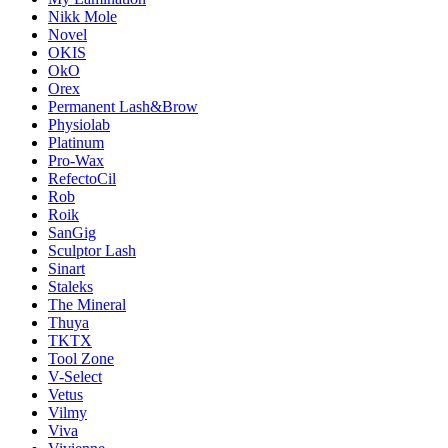
Nikk Mole
Novel
OKIS
OkO
Orex
Permanent Lash&Brow
Physiolab
Platinum
Pro-Wax
RefectoCil
Rob
Roik
SanGig
Sculptor Lash
Sinart
Staleks
The Mineral
Thuya
TKTX
Tool Zone
V-Select
Vetus
Vilmy
Viva