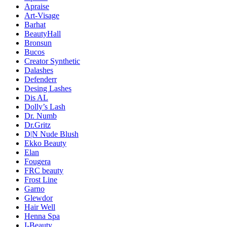
Apraise
Art-Visage
Barhat
BeautyHall
Bronsun
Bucos
Creator Synthetic
Dalashes
Defenderr
Desing Lashes
Dis AL
Dolly’s Lash
Dr. Numb
Dr.Gritz
D|N Nude Blush
Ekko Beauty
Elan
Fougera
FRC beauty
Frost Line
Garno
Glewdor
Hair Well
Henna Spa
I-Beauty