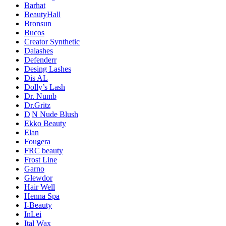
Barhat
BeautyHall
Bronsun
Bucos
Creator Synthetic
Dalashes
Defenderr
Desing Lashes
Dis AL
Dolly’s Lash
Dr. Numb
Dr.Gritz
D|N Nude Blush
Ekko Beauty
Elan
Fougera
FRC beauty
Frost Line
Garno
Glewdor
Hair Well
Henna Spa
I-Beauty
InLei
Ital Wax