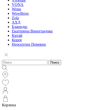
Vivienne
VONA
Wona
WowBrow
Zola
АХД
Бланидас
Екатерина Виноградова
Китай
Корея
Неосептин Перевин
Поиск
Корзина