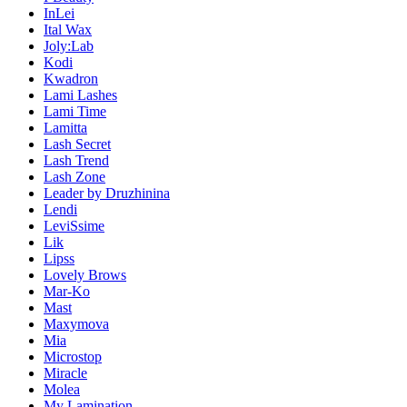
InLei
Ital Wax
Joly:Lab
Kodi
Kwadron
Lami Lashes
Lami Time
Lamitta
Lash Secret
Lash Trend
Lash Zone
Leader by Druzhinina
Lendi
LeviSsime
Lik
Lipss
Lovely Brows
Mar-Ko
Mast
Maxymova
Mia
Microstop
Miracle
Molea
My Lamination