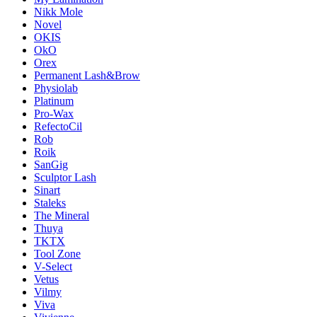
Nikk Mole
Novel
OKIS
OkO
Orex
Permanent Lash&Brow
Physiolab
Platinum
Pro-Wax
RefectoCil
Rob
Roik
SanGig
Sculptor Lash
Sinart
Staleks
The Mineral
Thuya
TKTX
Tool Zone
V-Select
Vetus
Vilmy
Viva