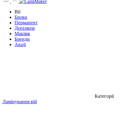
Вії
Брови
Перманент
Депіляція
Макіяж
Бренди
Акції
Категорії
Ламінування вій