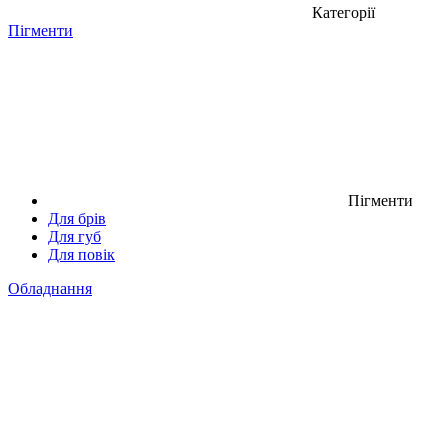
Категорії
Пігменти
Пігменти
Для брів
Для губ
Для повік
Обладнання