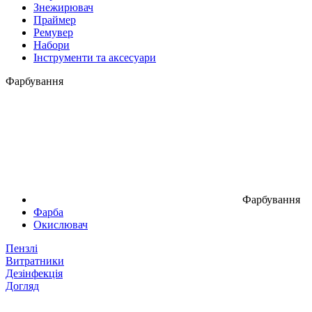
Знежирювач
Праймер
Ремувер
Набори
Інструменти та аксесуари
Фарбування
Фарбування
Фарба
Окислювач
Пензлі
Витратники
Дезінфекція
Догляд