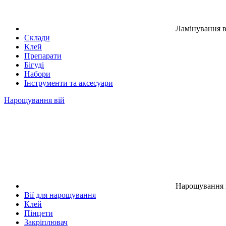
Ламінування в
Склади
Клей
Препарати
Бігуді
Набори
Інструменти та аксесуари
Нарощування вій
Нарощування 
Вії для нарощування
Клей
Пінцети
Закріплювач