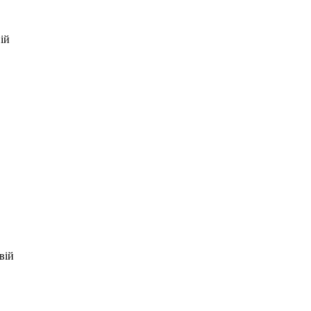
ій
вій