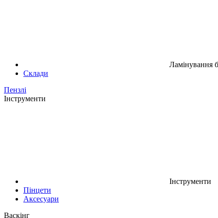
Ламінування б
Склади
Пензлі
Інструменти
Інструменти
Пінцети
Аксесуари
Васкінг