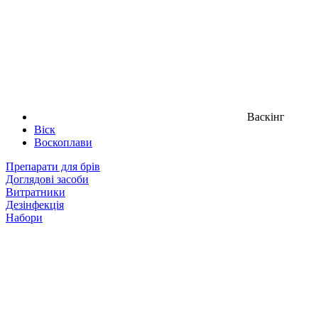
Васкінг
Віск
Воскоплави
Препарати для брів
Доглядові засоби
Витратники
Дезінфекція
Набори