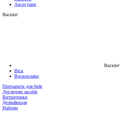
Аксесуари
Васкінг
Васкінг
Віск
Воскоплави
Препарати для брів
Доглядові засоби
Витратники
Дезінфекція
Набори