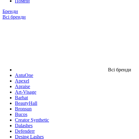
Помпи
Бренди
Всі бренди
Всі бренди
AntuOne
Apexel
Apraise
Art-Visage
Barhat
BeautyHall
Bronsun
Bucos
Creator Synthetic
Dalashes
Defenderr
Desing Lashes