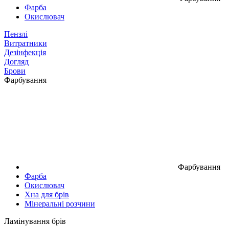
Фарба
Окислювач
Пензлі
Витратники
Дезінфекція
Догляд
Брови
Фарбування
Фарбування
Фарба
Окислювач
Хна для брів
Мінеральні розчини
Ламінування брів