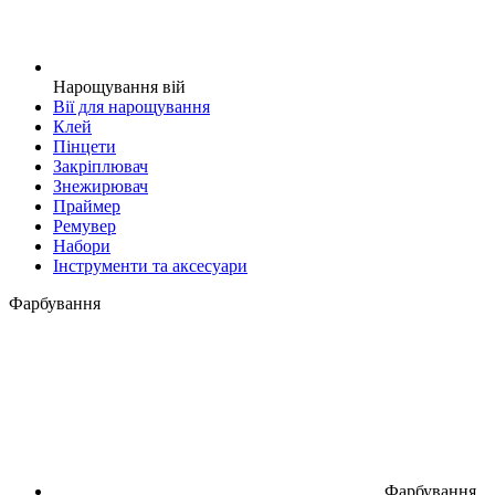
Нарощування вій
Вії для нарощування
Клей
Пінцети
Закріплювач
Знежирювач
Праймер
Ремувер
Набори
Інструменти та аксесуари
Фарбування
Фарбування