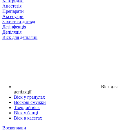
Картриджі
Анестезія
Препарати
Аксесуари
Захист та догляд
Дезінфекція
Депіляція
Віск для депіляції
Віск для
депіляції
Віск у гранулах
Воскові смужки
Твердий віск
Віск у банці
Віск в касетах
Воскоплави