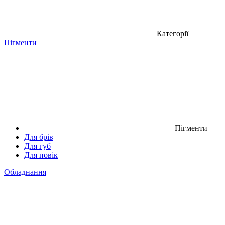
Категорії
Пігменти
Пігменти
Для брів
Для губ
Для повік
Обладнання