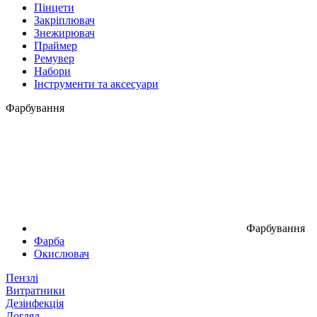
Пінцети
Закріплювач
Знежирювач
Праймер
Ремувер
Набори
Інструменти та аксесуари
Фарбування
Фарбування
Фарба
Окислювач
Пензлі
Витратники
Дезінфекція
Догляд