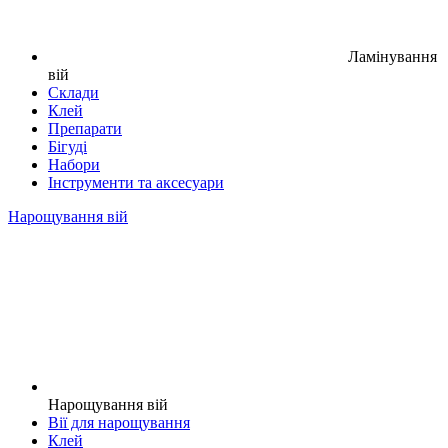
Ламінування
вій
Склади
Клей
Препарати
Бігуді
Набори
Інструменти та аксесуари
Нарощування вій
Нарощування вій
Вії для нарощування
Клей