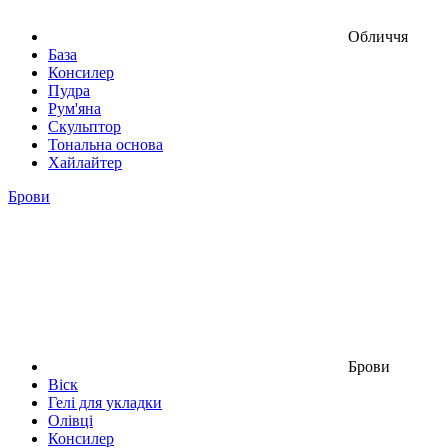
Обличчя
База
Консилер
Пудра
Рум'яна
Скульптор
Тональна основа
Хайлайтер
Брови
Брови
Віск
Гелі для укладки
Олівці
Консилер