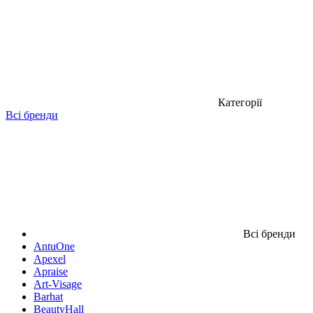
Категорії
Всі бренди
Всі бренди
AntuOne
Apexel
Apraise
Art-Visage
Barhat
BeautyHall