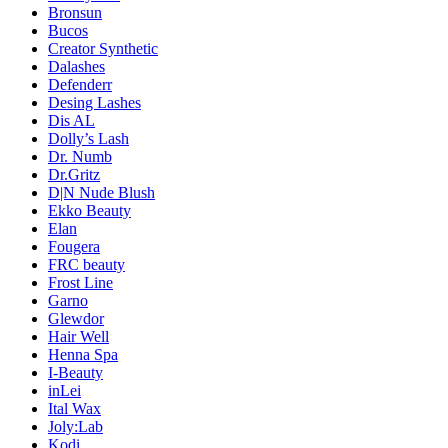
Bronsun
Bucos
Creator Synthetic
Dalashes
Defenderr
Desing Lashes
Dis AL
Dolly’s Lash
Dr. Numb
Dr.Gritz
D|N Nude Blush
Ekko Beauty
Elan
Fougera
FRC beauty
Frost Line
Garno
Glewdor
Hair Well
Henna Spa
I-Beauty
inLei
Ital Wax
Joly:Lab
Kodi