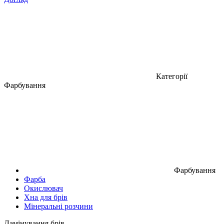
Категорії
Фарбування
Фарбування
Фарба
Окислювач
Хна для брів
Мінеральні розчини
Ламінування брів