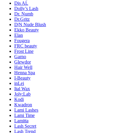
Dis AL
Dolly’s Lash
Dr. Numb
Dr.Gritz
D|N Nude Blush
Ekko Beauty
Elan
Fougera
FRC beauty
Frost Line
Garno
Glewdor
Hair Well
Henna Spa
I-Beauty
inLei
Ital Wax
Joly:Lab
Kodi
Kwadron
Lami Lashes
Lami Time
Lamitta
Lash Secret
Lash Trend