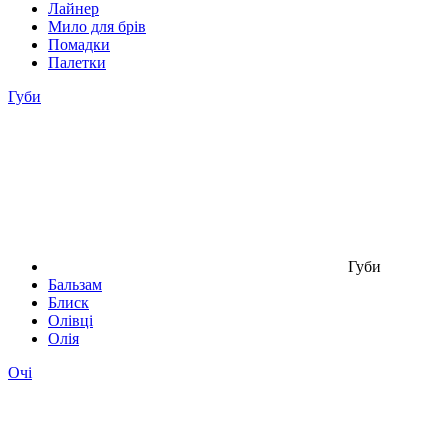
Лайнер
Мило для брів
Помадки
Палетки
Губи
Губи
Бальзам
Блиск
Олівці
Олія
Очі