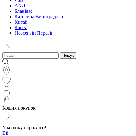
Zola
АХД
Бланідас
Катерина Виноградова
Китай
Корея
Неосептін Перевін
Пошук
Кошик покупок
У кошику порожньо!
Вії