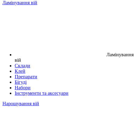
Ламінування вій
Ламінування
вій
Склади
Клей
Препарати
Бігуді
Набори
Інструменти та аксесуари
Нарощування вій