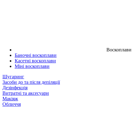
Воскоплави
Баночні воскоплави
Касетні воскоплави
Міні воскоплави
Шугаринг
Засоби до та після депіляції
Дезінфекція
Витратні та аксесуари
Макіяж
Обличчя