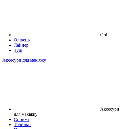
Очі
Олівець
Лайнер
Туш
Аксесури для макіяжу
Аксесури
для макіяжу
Спонжі
Точилки