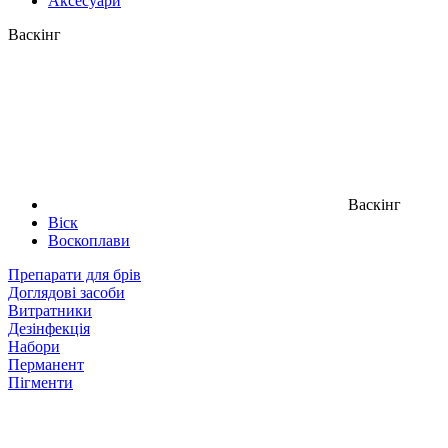
Аксесуари
Васкінг
Васкінг
Віск
Воскоплави
Препарати для брів
Доглядові засоби
Витратники
Дезінфекція
Набори
Перманент
Пігменти