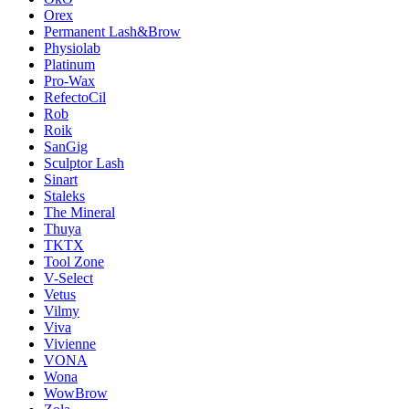
Orex
Permanent Lash&Brow
Physiolab
Platinum
Pro-Wax
RefectoCil
Rob
Roik
SanGig
Sculptor Lash
Sinart
Staleks
The Mineral
Thuya
TKTX
Tool Zone
V-Select
Vetus
Vilmy
Viva
Vivienne
VONA
Wona
WowBrow