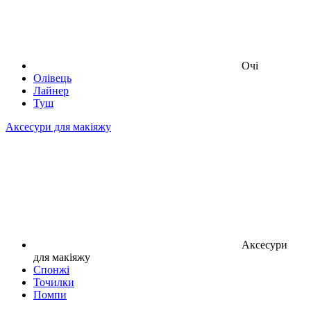
Очі
Олівець
Лайнер
Туш
Аксесури для макіяжу
Аксесури
для макіяжу
Спонжі
Точилки
Помпи