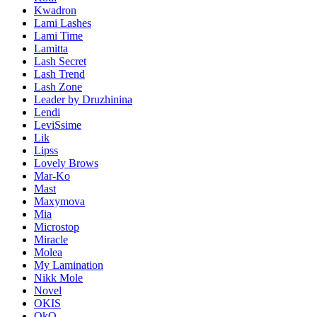
Kwadron
Lami Lashes
Lami Time
Lamitta
Lash Secret
Lash Trend
Lash Zone
Leader by Druzhinina
Lendi
LeviSsime
Lik
Lipss
Lovely Brows
Mar-Ko
Mast
Maxymova
Mia
Microstop
Miracle
Molea
My Lamination
Nikk Mole
Novel
OKIS
OkO