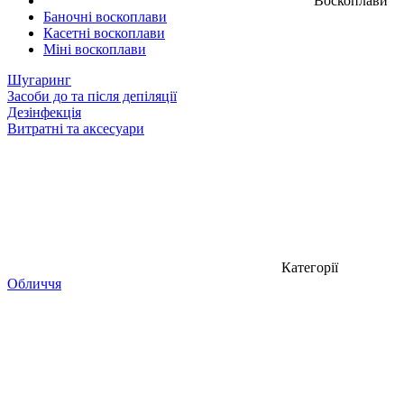
Воскоплави
Баночні воскоплави
Касетні воскоплави
Міні воскоплави
Шугаринг
Засоби до та після депіляції
Дезінфекція
Витратні та аксесуари
Категорії
Обличчя