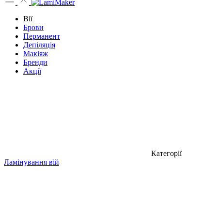
Вії
Брови
Перманент
Депіляція
Макіяж
Бренди
Акції
Категорії
Ламінування вій