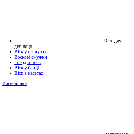
Віск для
депіляції
Віск у гранулах
Воскові смужки
Твердий віск
Віск у банці
Віск в касетах
Воскоплави