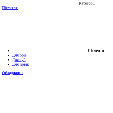
Категорії
Пігменти
Пігменти
Для брів
Для губ
Для повік
Обладнання