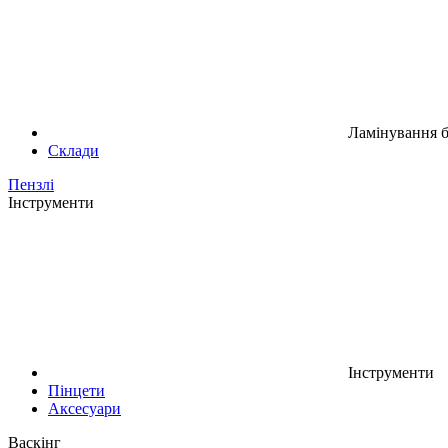
Ламінування б
Склади
Пензлі
Інструменти
Інструменти
Пінцети
Аксесуари
Васкінг