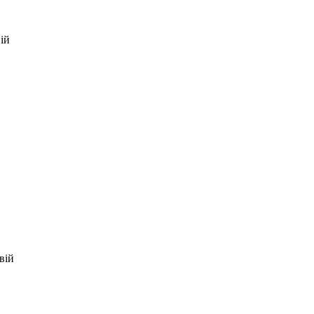
ій
вій