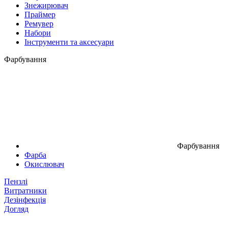
Знежирювач
Праймер
Ремувер
Набори
Інструменти та аксесуари
Фарбування
Фарбування
Фарба
Окислювач
Пензлі
Витратники
Дезінфекція
Догляд