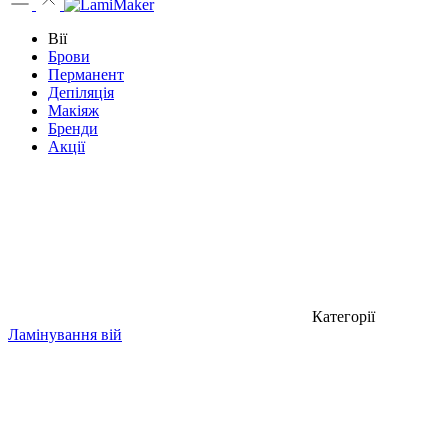
Вії
Брови
Перманент
Депіляція
Макіяж
Бренди
Акції
Категорії
Ламінування вій