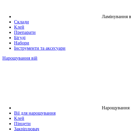
Ламінування в
Склади
Клей
Препарати
Бігуді
Набори
Інструменти та аксесуари
Нарощування вій
Нарощування 
Вії для нарощування
Клей
Пінцети
Закріплювач