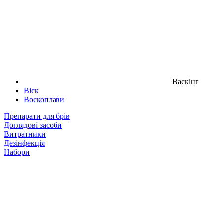
Васкінг
Віск
Воскоплави
Препарати для брів
Доглядові засоби
Витратники
Дезінфекція
Набори