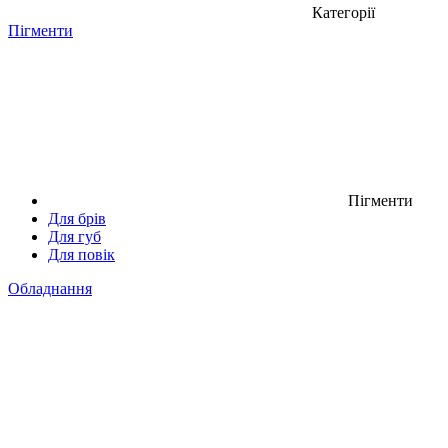
Категорії
Пігменти
Пігменти
Для брів
Для губ
Для повік
Обладнання