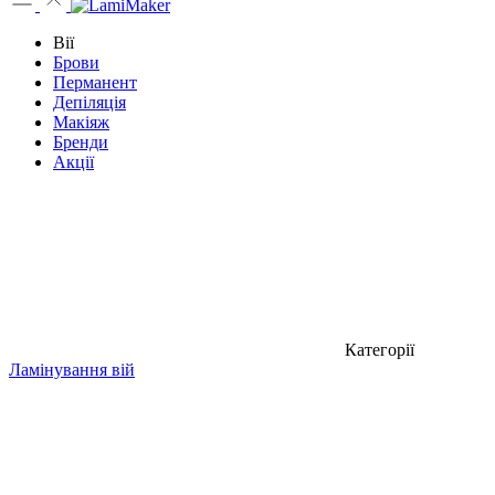
Вії
Брови
Перманент
Депіляція
Макіяж
Бренди
Акції
Категорії
Ламінування вій