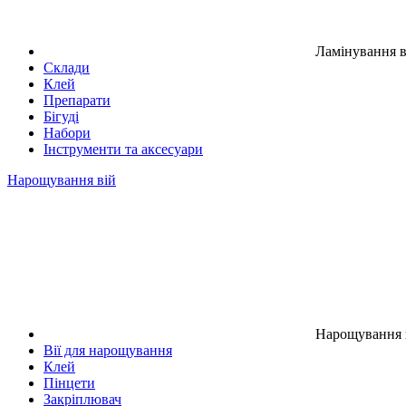
Ламінування в
Склади
Клей
Препарати
Бігуді
Набори
Інструменти та аксесуари
Нарощування вій
Нарощування 
Вії для нарощування
Клей
Пінцети
Закріплювач