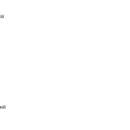
ій
вій