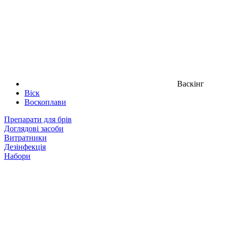
Васкінг
Віск
Воскоплави
Препарати для брів
Доглядові засоби
Витратники
Дезінфекція
Набори