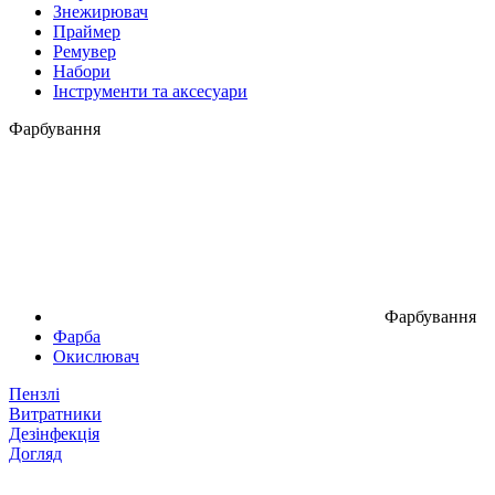
Знежирювач
Праймер
Ремувер
Набори
Інструменти та аксесуари
Фарбування
Фарбування
Фарба
Окислювач
Пензлі
Витратники
Дезінфекція
Догляд