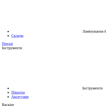
Ламінування б
Склади
Пензлі
Інструменти
Інструменти
Пінцети
Аксесуари
Васкінг